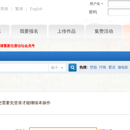
用户名
简体
|
繁体
|
English
密码
示
我要报名
上传作品
集赞活动
坛请重新注册论坛会员号
热搜:
堕胎
忏悔
婴灵
微电影
帖子
搜
索
您需要先登录才能继续本操作