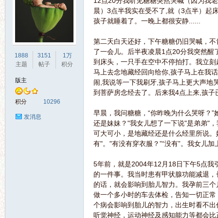
12点20分我听见糖糖突然哭喊（因为我
晨）3点半我实在受不了,就（3点半）
孩子就睡着了。一晚上都很安静......
第二天白天还好，下午糖糖仍旧哭喊，不
了一会儿。后半夜凌晨1点20分我突然醒
界
1888
3151
1万
到床头，一只手在空中不停拍打。我立刻起
主题
帖子
积分
马上去念地藏经回向给你,孩子马上在我话
版主
闹,我说等一下我刷牙,孩子马上更大声地哭
到菩萨房念经去了。后来我4点上来,孩子
积分
10296
早晨，我问糖糖，“你昨晚为什么哭呀？”她
发消息
还是妹妹？"我女儿想了一下说"是弟弟"
可大可小，是地藏经还是什么经里所说。
有"。"有没有穿衣服？”“没有”。我女儿
华
5年前，就是2004年12月18日下午5
的一件事。我当时患有甲状腺功能减退，
的话，就会影响到胎儿智力。我孕前三个
做一个多小时的车去体检，告知一切正常
个病会影响到胎儿的智力，出生时看不出
听觉神经，运动神经及感知能力等都会比