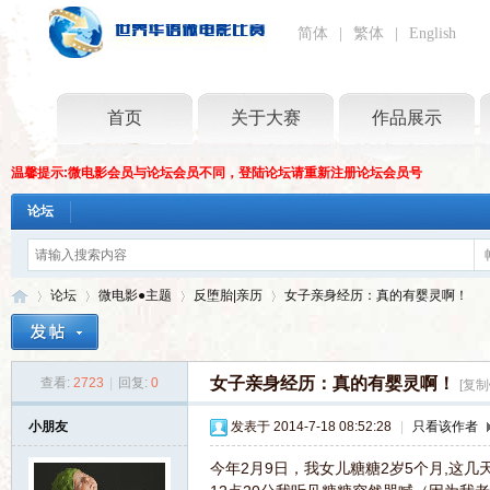
简体
|
繁体
|
English
首页
关于大赛
作品展示
温馨提示:微电影会员与论坛会员不同，登陆论坛请重新注册论坛会员号
论坛
论坛
微电影●主题
反堕胎|亲历
女子亲身经历：真的有婴灵啊！
女子亲身经历：真的有婴灵啊！
查看:
2723
|
回复:
0
[复制
世
»
›
›
›
小朋友
发表于 2014-7-18 08:52:28
|
只看该作者
今年2月9日，我女儿糖糖2岁5个月,这