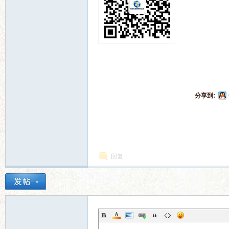
电
分享到:
影
回复
论