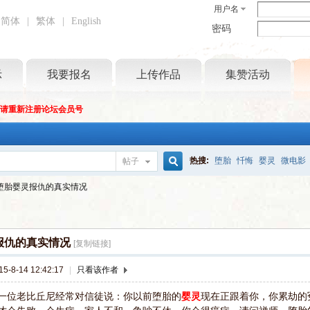
用户名
简体
|
繁体
|
English
密码
示
我要报名
上传作品
集赞活动
坛请重新注册论坛会员号
热搜:
堕胎
忏悔
婴灵
微电影
帖子
搜
堕胎婴灵报仇的真实情况
索
报仇的真实情况
[复制链接]
-8-14 12:42:17
|
只看该作者
位老比丘尼经常对信徒说：你以前堕胎的
婴灵
现在正跟着你，你累劫的