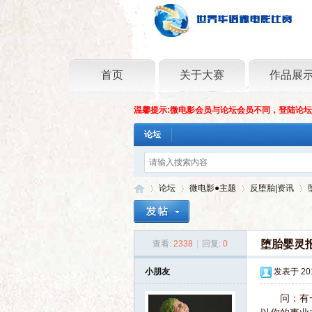
首页
关于大赛
作品展
温馨提示:微电影会员与论坛会员不同，登陆论
论坛
论坛
微电影●主题
反堕胎|资讯
堕胎婴灵
查看:
2338
|
回复:
0
世
»
›
›
›
小朋友
发表于 2015
问：有一