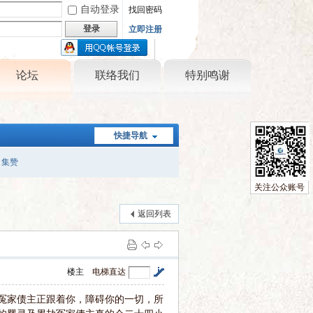
自动登录
找回密码
登录
立即注册
只需一步，快速开始
论坛
联络我们
特别鸣谢
快捷导航
集赞
关注公众账号
返回列表
楼主
电梯直达
冤家债主正跟着你，障碍你的一切，所