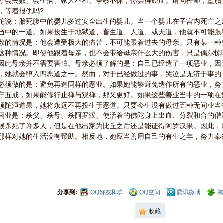
才会失败、会生病、家人不和、争吵不休，你会得癌症。请问禅师，堕胎
，等着报仇吗?
：胎死腹中的婴儿多过安全出生的婴儿。当一个婴儿在子宫内死亡之
当中的一道。如果投生于地狱道、畜生道、人道、或天道，他就不可能跟
数的情况是：他会遭受极大的痛苦，不可能跟着过去的母亲。只有某一种
这种情况。即使他跟着母亲，也不会带给母亲什么大的伤害，只是偶尔惊
因此母亲并不需要害怕。母亲必须了解的是：自己已经造了一项恶业，因
，她就会堕入四恶道之一。然而，对于已经做过的事，哭泣是无济于事的
必须做的是：避免再造同样的恶业。如果她能够避免造作所有的恶业，努
守五戒，如果能修行止禅与观禅，那又更好。如果这些善业当中的一项在
须陀洹道果，她将永远不再投生于恶道。只要今生没有做过五种无间业当
间业是：杀父、杀母、杀阿罗汉、使活着的佛陀身上出血、分裂和合的僧
候杀死了许多人，但是在他出家为比丘之后还是能证得阿罗汉果。因此，
那样对她的生活没有帮助。相反地，她应当善用自己的有生之年，努力奉
分享到:
QQ好友和群
QQ空间
腾讯微博
腾
收藏