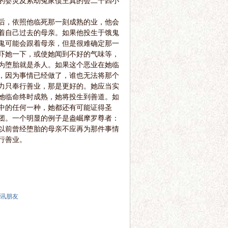
的婴灵及累劫冤家债主真的会二十四小
后，依照他临死那一刻成熟的业，他会
着自己过去的母亲。如果他投生于饿鬼
鬼可能会跟着母亲，但是很难确定那一
吓她一下，或使她闻到不好的气味等，
为堕胎就是杀人。如果这个恶业在她临
，因为事情已经做了，谁也无法将那个
力只奉行善业，那是更好的。她应当实
她临命终时成熟，她将投生到善道。如
中的任何一种，她都还有可能证得圣
团。一个明显的例子是盎崛摩罗尊者：
以前曾经堕胎的母亲不应再为那件事情
行善业。
讯朋友