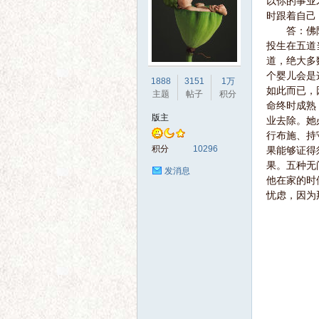
以你的事业
时跟着自己
答：佛陀说
投生在五道
道，绝大多
个婴儿会是
界
1888
3151
1万
如此而已，
主题
帖子
积分
命终时成熟
版主
业去除。她
行布施、持
积分
10296
果能够证得
果。五种无
发消息
他在家的时
忧虑，因为
华