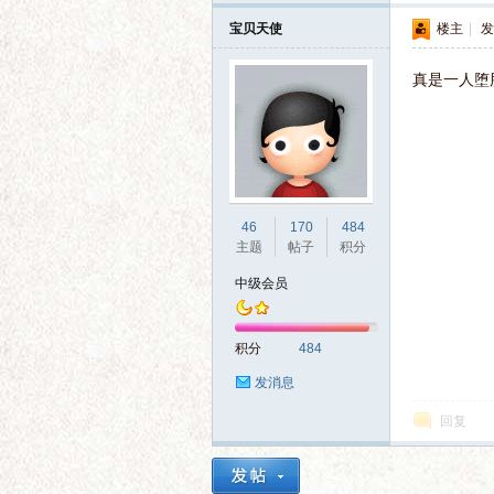
电
宝贝天使
楼主
|
发
真是一人堕
46
170
484
影
主题
帖子
积分
中级会员
积分
484
发消息
回复
论