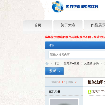
首页
关于大赛
作品展
温馨提示:微电影会员与论坛会员不同，登陆论
论坛
论坛
微电影●主题
反堕胎|亲历
恒传法师
查看:
3117
|
回复:
2
世
»
›
›
›
宝贝天使
发表于 2016