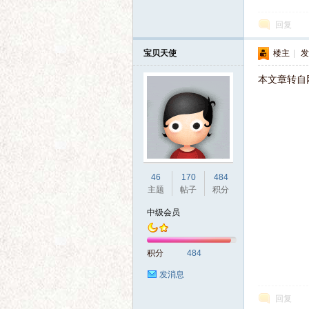
回复
语
宝贝天使
楼主
|
发
本文章转自
46
170
484
微
主题
帖子
积分
中级会员
积分
484
发消息
回复