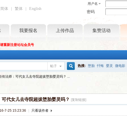
用户名
简体
|
繁体
|
English
密码
示
我要报名
上传作品
集赞活动
坛请重新注册论坛会员号
热搜:
堕胎
忏悔
婴灵
微电影
帖子
搜
恒传法师：可代女儿去寺院超拔堕胎婴灵吗？ ...
索
：可代女儿去寺院超拔堕胎婴灵吗？
[复制链接]
-7-25 15:23:36
|
只看该作者