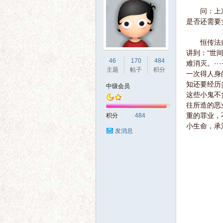
问：上次法
是否还需要
恒传法师：
讲到：“世
界
46
170
484
难消灭。··
主题
帖子
积分
一次得人身
知还要经历
中级会员
这些小鬼不
往所造的恶
重的罪业，
积分
484
小生命，承
发消息
华