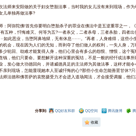
师来安阳做的关于妇女堕胎法事，当时我的女儿没有来到现场，作为
女儿单独再做法事?
阿弥陀佛!首先你要明白堕胎杀子的罪业在佛法中是五逆重罪之一，《
间有五种，忏悔难灭。何等为五?一者杀父，二者杀母，三者杀胎，四者出
····如此恶业，当堕阿鼻地狱，无有休息······。”再者，人身难得，这
的机会，现在因为人们的无知，而剥夺了他们做人的权利，一失人身，万
多少轮回、劫难才能复得人身，他们心里会有多么的怨恨、憎恨，这个冤结
贪钱，他们只要命。要想解开这种深重的冤结，不是一般的经忏或法事所
业，发心做大功德回向，并请威德具足的主法师为其做法事，这样才能令
不亲到现场，怎能显现她本人至诚忏悔的心?那些小生命怎能善罢甘休?
法师法德和佛菩萨的哀愍摄受力才会进入道场闻法，才会接受调服，他们
分享到:
QQ好友和群
QQ空间
腾讯微博
腾
收藏