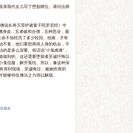
母亲我代女儿写了堕胎牌位。请问法师
佛说长寿灭罪护诸童子陀罗尼经》中
佛身血，五者破和合僧，五种恶业，最
些小生命不知经历了多少轮回、劫难，才有
劫不复，他们要想再得人身的机会，不
的是多么深重。俗话说“小鬼难缠”，
能做到的，这还需要堕胎者至诚忏悔以
小鬼信服，解开冤结。所以，像这种深
只有亲到现场，至诚悔过，被她伤害的
才能够仰仗佛法之力得以解脱。
讯朋友