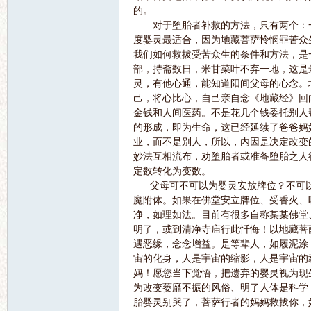
的。
对于堕胎者补救的方法，只有两个：一
度婴灵最适合，因为地藏菩萨怜悯罪苦众
语
我们如何救拔受苦众生的条件和方法，是一
部，持斋数日，米甘菜叶不弃一地，这是
灵，有他心通，能知道阳间父母的心念。
己，将心比心，自己亲自念《地藏经》回
金钱和人间医药。不是花几个钱委托别人
的形成，即为生命，这已经延续了爸爸妈
业，而不是别人，所以，内因是决定改变
妙法互相流布，劝堕胎者或准备堕胎之人
定数转化为变数。
微
父母可不可以为婴灵安放牌位？不可以
魔附体。如果在佛堂安立牌位、受香火、
净，如理如法。目前有很多自称某某佛堂
明了，或到清净寺庙行此忏悔！以地藏菩
遇恶缘，念念增益。是等辈人，如履泥涂
宙的化身，人是宇宙的缩影，人是宇宙的
妈！愿您当下觉悟，把遗弃的婴灵视为现
为改变萎靡不振的风俗、明了人体是科学
胎婴灵别哭了，菩萨行者的妈妈救拔你，