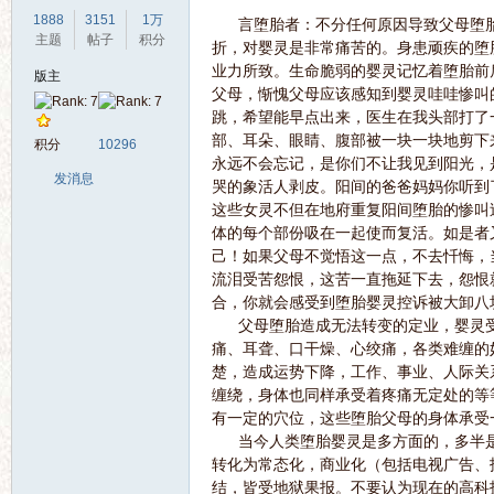
1888
3151
1万
言堕胎者：不分任何原因导致父母堕胎
主题
帖子
积分
折，对婴灵是非常痛苦的。身患顽疾的堕
业力所致。生命脆弱的婴灵记忆着堕胎前
版主
父母，惭愧父母应该感知到婴灵哇哇惨叫
跳，希望能早点出来，医生在我头部打了
界
部、耳朵、眼睛、腹部被一块一块地剪下
积分
10296
永远不会忘记，是你们不让我见到阳光，是
发消息
哭的象活人剥皮。阳间的爸爸妈妈你听到
这些女灵不但在地府重复阳间堕胎的惨叫
体的每个部份吸在一起使而复活。如是者
己！如果父母不觉悟这一点，不去忏悔，
流泪受苦怨恨，这苦一直拖延下去，怨恨
合，你就会感受到堕胎婴灵控诉被大卸八
父母堕胎造成无法转变的定业，婴灵受
华
痛、耳聋、口干燥、心绞痛，各类难缠的
楚，造成运势下降，工作、事业、人际关
缠绕，身体也同样承受着疼痛无定处的等
有一定的穴位，这些堕胎父母的身体承受
当今人类堕胎婴灵是多方面的，多半是
转化为常态化，商业化（包括电视广告、
结，皆受地狱果报。不要认为现在的高科