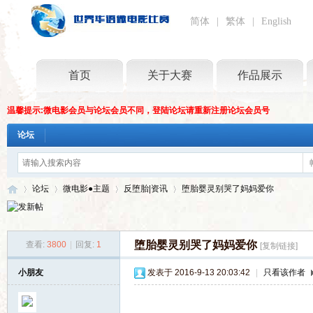
简体
|
繁体
|
English
首页
关于大赛
作品展示
温馨提示:微电影会员与论坛会员不同，登陆论坛请重新注册论坛会员号
论坛
论坛
微电影●主题
反堕胎|资讯
堕胎婴灵别哭了妈妈爱你
堕胎婴灵别哭了妈妈爱你
查看:
3800
|
回复:
1
[复制链接]
世
»
›
›
›
小朋友
发表于 2016-9-13 20:03:42
|
只看该作者