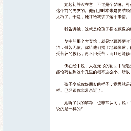
她起初并没在意，不过是个梦嘛。可是
这个前的男友的。他们那时本来是要结婚
太巧了。于是，她才给我讲了这个事情。
语
我告诉她，这就是给孩子捐地藏像的
梦中的那个大宾馆，就是地藏菩萨收容
泊，孤苦无依。你给他们捐了地藏像后，
受菩萨的教化，再不用受苦，而且还能修
佛在经中说，人在无尽的轮回中能遇到
能恰巧钻到这个孔里的概率这么小。所以
微
孩子变成你好朋友的样子，意思就是说
样。已经跟你非常亲近了。
她听了我的解释，也非常认同，说：“这
说的是一样的!”