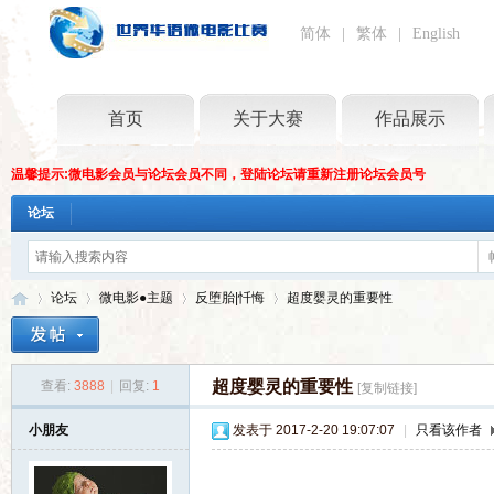
简体
|
繁体
|
English
首页
关于大赛
作品展示
温馨提示:微电影会员与论坛会员不同，登陆论坛请重新注册论坛会员号
论坛
论坛
微电影●主题
反堕胎|忏悔
超度婴灵的重要性
超度婴灵的重要性
查看:
3888
|
回复:
1
[复制链接]
世
»
›
›
›
小朋友
发表于 2017-2-20 19:07:07
|
只看该作者