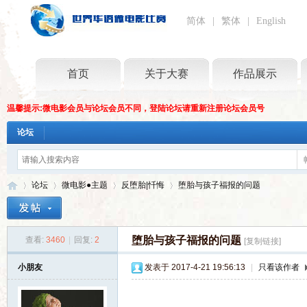
简体
|
繁体
|
English
首页
关于大赛
作品展示
温馨提示:微电影会员与论坛会员不同，登陆论坛请重新注册论坛会员号
论坛
论坛
微电影●主题
反堕胎|忏悔
堕胎与孩子福报的问题
堕胎与孩子福报的问题
查看:
3460
|
回复:
2
[复制链接]
世
»
›
›
›
小朋友
发表于 2017-4-21 19:56:13
|
只看该作者