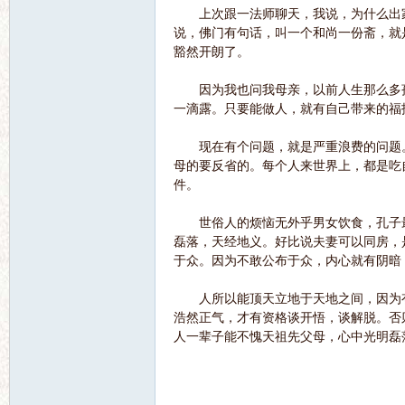
上次跟一法师聊天，我说，为什么出家
说，佛门有句话，叫一个和尚一份斋，就
豁然开朗了。
语
因为我也问我母亲，以前人生那么多孩
一滴露。只要能做人，就有自己带来的福
现在有个问题，就是严重浪费的问题。
母的要反省的。每个人来世界上，都是吃
件。
世俗人的烦恼无外乎男女饮食，孔子最
微
磊落，天经地义。好比说夫妻可以同房，
于众。因为不敢公布于众，内心就有阴暗
人所以能顶天立地于天地之间，因为有
浩然正气，才有资格谈开悟，谈解脱。否
人一辈子能不愧天祖先父母，心中光明磊