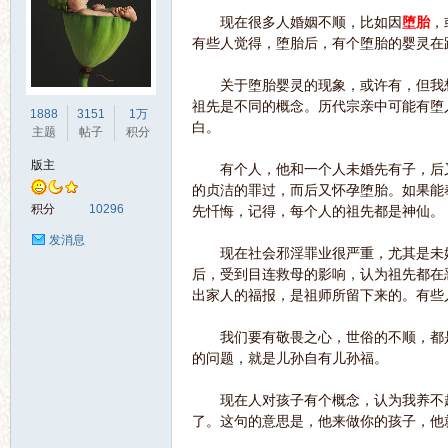
现在很多人婚姻不顺，比如因
堕胎
，
有些人觉得，堕胎后，有个堕胎的婴灵在
关于堕胎婴灵的现象，或许有，但我想
祖先是不同的概念。历代宗亲中可能有堕
界
1888
3151
1万
白。
主题
帖子
积分
版主
有个人，他和一个人未婚先有子，后又
的贞洁的罪过，而后又怀孕堕胎。如果能
积分
10296
先忏悔，记得，每个人的祖先都是神仙。
发消息
现在社会邪淫罪业很严重，尤其是未婚
后，受到目连救母的影响，认为祖先都在
出家人的福报，是祖师所留下来的。有些
华
我们要有敬畏之心，世俗的不顺，都是
的问题，就是儿孙自有儿孙福。
现在人对孩子有个概念，认为我养不起
了。这句的意思是，他来做你的孩子，他