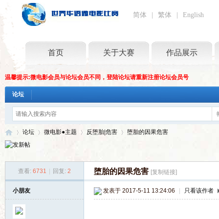
简体
|
繁体
|
English
首页
关于大赛
作品展示
温馨提示:微电影会员与论坛会员不同，登陆论坛请重新注册论坛会员号
论坛
论坛
微电影●主题
反堕胎|危害
堕胎的因果危害
堕胎的因果危害
查看:
6731
|
回复:
2
[复制链接]
世
»
›
›
›
小朋友
发表于 2017-5-11 13:24:06
|
只看该作者