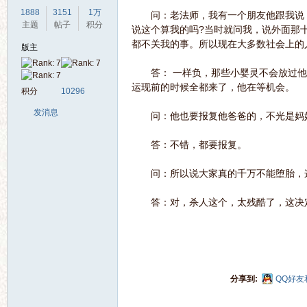
1888
3151
1万
问：老法师，我有一个朋友他跟我说，
主题
帖子
积分
说这个算我的吗?当时就问我，说外面那
都不关我的事。所以现在大多数社会上的
版主
答： 一样负，那些小婴灵不会放过他
界
运现前的时候全都来了，他在等机会。
积分
10296
发消息
问：他也要报复他爸爸的，不光是妈
答：不错，都要报复。
问：所以说大家真的千万不能堕胎，这
答：对，杀人这个，太残酷了，这决
华
分享到:
QQ好友