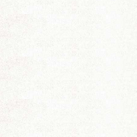
电
影
论