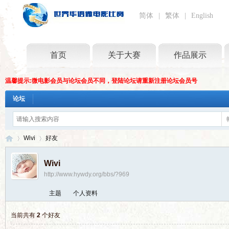
简体
|
繁体
|
English
首页
关于大赛
作品展示
温馨提示:微电影会员与论坛会员不同，登陆论坛请重新注册论坛会员号
论坛
Wivi
好友
Wivi
http://www.hywdy.org/bbs/?969
世
›
›
主题
个人资料
当前共有
2
个好友