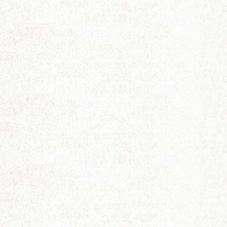
电
影
论