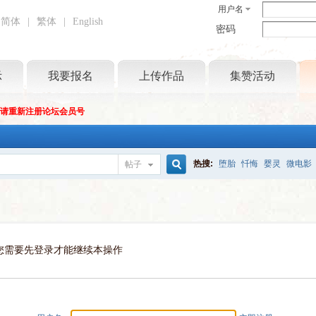
用户名
简体
|
繁体
|
English
密码
示
我要报名
上传作品
集赞活动
坛请重新注册论坛会员号
热搜:
堕胎
忏悔
婴灵
微电影
帖子
搜
索
您需要先登录才能继续本操作