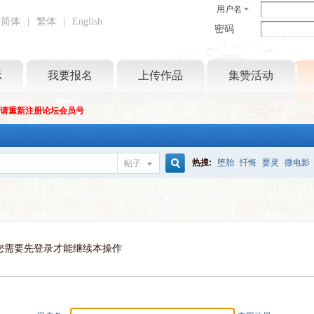
用户名
简体
|
繁体
|
English
密码
示
我要报名
上传作品
集赞活动
坛请重新注册论坛会员号
热搜:
堕胎
忏悔
婴灵
微电影
帖子
搜
索
您需要先登录才能继续本操作