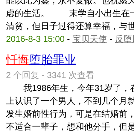
能以此为鉴，永不复做。也祝愿
虑的生活。 末学自小出生在一
清贫，但日子过得还算幸福，与世无
2016-8-3 15:00
-
宝贝天使
-
反堕
忏悔
堕胎罪业
2 个回复 - 3341 次查看
我1986年生，今年31岁了，
上认识了一个男人，不到几个月
发生婚前性行为，可是在结婚前
不适合一辈子，想和他分手，但是在