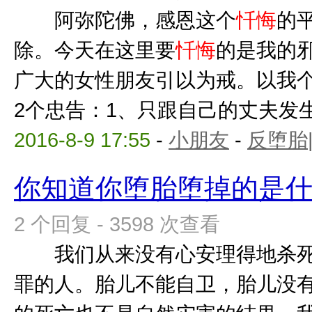
阿弥陀佛，感恩这个
忏悔
的
除。今天在这里要
忏悔
的是我的
广大的女性朋友引以为戒。以我
2个忠告：1、只跟自己的丈夫发生婚
2016-8-9 17:55
-
小朋友
-
反堕胎
你知道你堕胎堕掉的是什么吗
2 个回复 - 3598 次查看
我们从来没有心安理得地杀死
罪的人。胎儿不能自卫，胎儿没