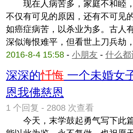
现在人病苦多，家庭不和睦，
不仅有可见的原因，还有不可见
如癌症病苦，以杀业为多。古人
深似海恨难平，但看世上刀兵劫，但
2016-8-4 15:58
-
小朋友
-
什么都
深深的
忏悔
一个未婚女
恩我佛慈恩
1 个回复 - 2808 次查看
今天，末学鼓起勇气写下此篇