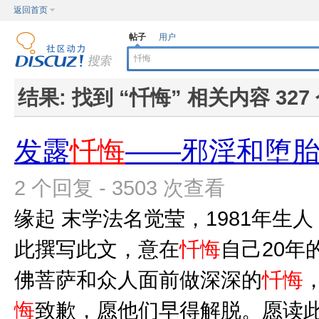
返回首页
帖子
用户
结果:
找到 “
忏悔
” 相关内容 327
发露
忏悔
——邪淫和堕
2 个回复 - 3503 次查看
缘起 末学法名觉莹，1981年生人
此撰写此文，意在
忏悔
自己20年
佛菩萨和众人面前做深深的
忏悔
悔
致歉，愿他们早得解脱。愿读此文