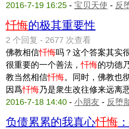
2016-7-19 16:25
-
宝贝天使
-
反
忏悔
的极其重要性
2 个回复 - 2677 次查看
佛教相信
忏悔
吗？这个答案其实
很重要的一个善法，
忏悔
的功德
教当然相信
忏悔
。同时，佛教也
因爲
忏悔
乃是衆生改往修来远离恶业
2016-7-18 14:40
-
小朋友
-
反堕胎
负债累累的我真心
忏悔