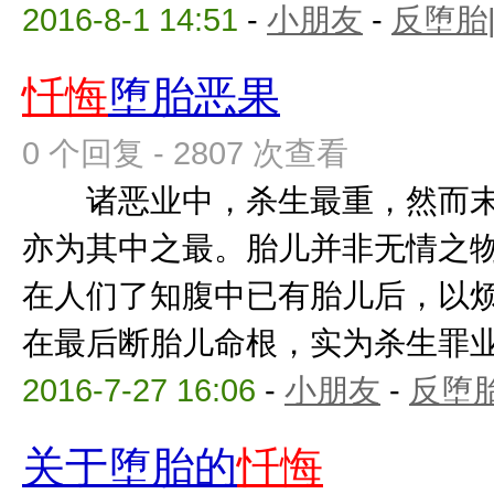
2016-8-1 14:51
-
小朋友
-
反堕胎
忏悔
堕胎恶果
0 个回复 - 2807 次查看
诸恶业中，杀生最重，然而末
亦为其中之最。胎儿并非无情之
在人们了知腹中已有胎儿后，以
在最后断胎儿命根，实为杀生罪业完
2016-7-27 16:06
-
小朋友
-
反堕胎
关于堕胎的
忏悔