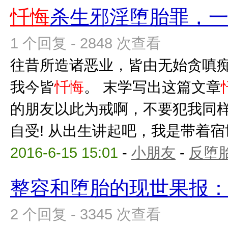
忏悔
杀生邪淫堕胎罪，
1 个回复 - 2848 次查看
往昔所造诸恶业，皆由无始贪嗔
我今皆
忏悔
。 末学写出这篇文章
的朋友以此为戒啊，不要犯我同
自受! 从出生讲起吧，我是带着宿世
2016-6-15 15:01
-
小朋友
-
反堕胎
整容和堕胎的现世果报
2 个回复 - 3345 次查看