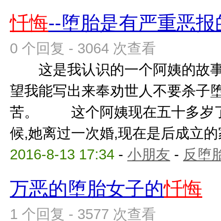
忏悔
--堕胎是有严重恶报
0 个回复 - 3064 次查看
这是我认识的一个阿姨的故事,
望我能写出来奉劝世人不要杀子堕
苦。 这个阿姨现在五十多岁了
候,她离过一次婚,现在是后成立的家
2016-8-13 17:34
-
小朋友
-
反堕胎
万恶的堕胎女子的
忏悔
1 个回复 - 3577 次查看