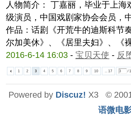
人物简介： 丁嘉丽，毕业于上海
级演员，中国戏剧家协会会员，
作品：话剧《开荒牛的迪斯科节
尔加美休》、《居里夫妇》、《裸婚
2016-6-14 16:03
-
宝贝天使
-
反
1
2
3
4
5
6
7
8
9
10
... 17
/ 
Powered by
Discuz!
X3
© 200
语微电