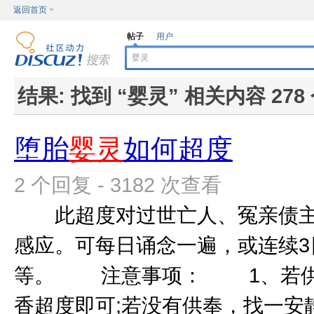
返回首页
帖子
用户
结果:
找到 “
婴灵
” 相关内容 278
堕胎
婴灵
如何超度
2 个回复 - 3182 次查看
此超度对过世亡人、冤亲债主
感应。可每日诵念一遍，或连续3日
等。 注意事项： 1、若供
香超度即可;若没有供奉，找一安静之