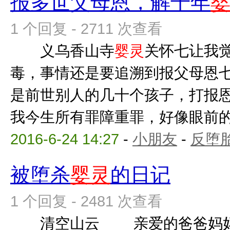
报多世父母恩，解千年
1 个回复 - 2711 次查看
义乌香山寺
婴灵
关怀七让我
毒，事情还是要追溯到报父母恩
是前世别人的几十个孩子，打报恩
我今生所有罪障重罪，好像眼前的一
2016-6-24 14:27
-
小朋友
-
反堕胎
被堕杀
婴灵
的日记
1 个回复 - 2481 次查看
清空山云 亲爱的爸爸妈妈