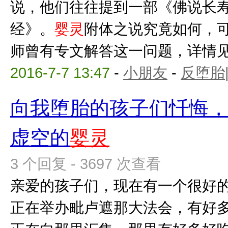
说，他们往往提到一部《佛说长
经》。
婴灵
附体之说究竟如何，
师曾有专文解答这一问题，详情见下
2016-7-7 13:47
-
小朋友
-
反堕胎
向我堕胎的孩子们忏悔
虚空的
婴灵
3 个回复 - 3697 次查看
亲爱的孩子们，现在有一个很好的
正在举办毗卢遮那大法会，有好