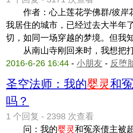
作者：心上莲花学佛群/彼岸
我居住的城市，已经过去大半年
切，如同一场穿越的梦境。但我
从南山寺刚回来时，我想把打佛七
2016-6-26 16:44
-
小朋友
-
反堕胎
圣空法师：我的
婴灵
和
吗？
1 个回复 - 2398 次查看
问：我的
婴灵
和冤亲债主被