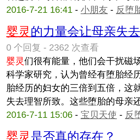
2016-7-21 16:41
-
小朋友
-
反堕胎
婴灵
的力量会让母亲失
0 个回复 - 2362 次查看
婴灵
们很有能量，他们会干扰磁
科学家研究，认为曾经有堕胎经
胎经历的妇女的三倍到五倍，这
失去理智所致。这些堕胎的母亲还会
2016-7-11 15:06
-
宝贝天使
-
反
婴灵
是否真的存在？