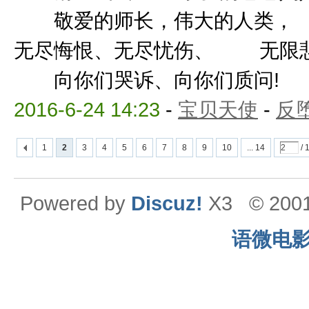
敬爱的师长，伟大的人类，
无尽悔恨、无尽忧伤、 无限悲
向你们哭诉、向你们质问! 向 
2016-6-24 14:23
-
宝贝天使
-
反
1
2
3
4
5
6
7
8
9
10
... 14
/ 
Powered by
Discuz!
X3
© 200
语微电