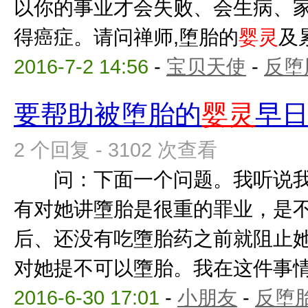
以你的事业才会失败、会生病、家
得癌症。请问禅师,堕胎的
婴灵
及累
2016-7-2 14:56
-
宝贝天使
-
反堕
要帮助被堕胎的
婴灵
早
2 个回复 - 3102 次查看
问：下面一个问题。我听说我
有对她讲墮胎是很重的罪业，是
后、还没有吃墮胎药之前就阻止她
对她提不可以墮胎。我在这件事情上
2016-6-30 17:01
-
小朋友
-
反堕胎