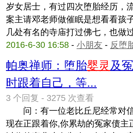
岁女居士，有过四次堕胎经历，
案主请邓老师做催眠是想看看孩
几处有名的寺庙打过佛七，也做过法
2016-6-30 16:58
-
小朋友
-
反堕胎
帕奥禅师：堕胎
婴灵
及冤
时跟着自己，等...
3 个回复 - 3275 次查看
问：有一位老比丘尼经常对信
现在正跟着你,你累劫的冤家债主正