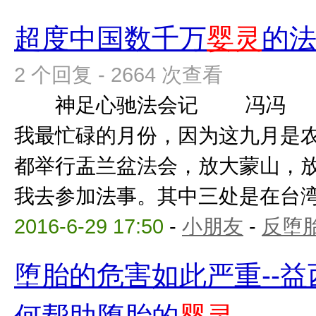
超度中国数千万
婴灵
的
2 个回复 - 2664 次查看
神足心驰法会记 冯冯 一
我最忙碌的月份，因为这九月是
都举行盂兰盆法会，放大蒙山，
我去参加法事。其中三处是在台湾，
2016-6-29 17:50
-
小朋友
-
反堕胎
堕胎的危害如此严重--