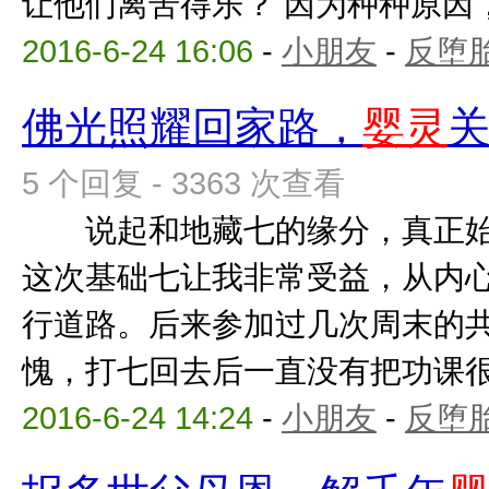
让他们离苦得乐？ 因为种种原因，弟
2016-6-24 16:06
-
小朋友
-
反堕胎
佛光照耀回家路，
婴灵
5 个回复 - 3363 次查看
说起和地藏七的缘分，真正始
这次基础七让我非常受益，从内
行道路。后来参加过几次周末的
愧，打七回去后一直没有把功课很好
2016-6-24 14:24
-
小朋友
-
反堕胎