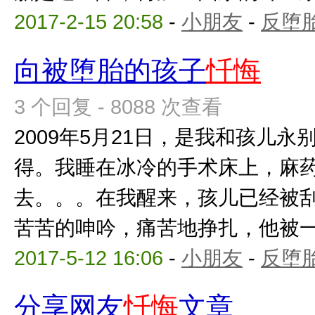
2017-2-15 20:58
-
小朋友
-
反堕胎
向被堕胎的孩子
忏悔
3 个回复 - 8088 次查看
2009年5月21日，是我和孩儿
得。我睡在冰冷的手术床上，麻
去。。。在我醒来，孩儿已经被
苦苦的呻吟，痛苦地挣扎，他被一点
2017-5-12 16:06
-
小朋友
-
反堕胎
分享网友
忏悔
文章