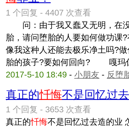
1 个回复 - 4407 次查看
问：由于我又蠢又无明，在没
胎，请问堕胎的人要如何做功课?
像我这种人还能去极乐净土吗?做
胎的孩子?要如何回向? 嘎玛仁波
2017-5-10 18:49
-
小朋友
-
反堕胎
真正的
忏悔
不是回忆过
1 个回复 - 3653 次查看
真正的
忏悔
不是回忆过去造的业 