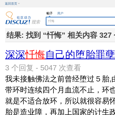
返回首页
帖子
用户
结果:
找到 “
忏悔
” 相关内容 327
深深
忏悔
自己的堕胎罪
3 个回复 - 5047 次查看
我未接触佛法之前曾经堕过５胎,
带环时连续四个月血流不止，环
就是不适合放环，所以就很容易
胎是造业障，再加上国家的计生政策