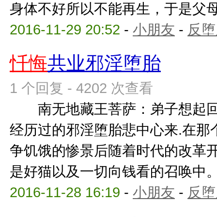
身体不好所以不能再生，于是父母离婚
2016-11-29 20:52
-
小朋友
-
反堕
忏悔
共业邪淫堕胎
1 个回复 - 4202 次查看
南无地藏王菩萨：弟子想起回
经历过的邪淫堕胎悲中心来.在那
争饥饿的惨景后随着时代的改革
是好猫以及一切向钱看的召唤中。我
2016-11-28 16:19
-
小朋友
-
反堕