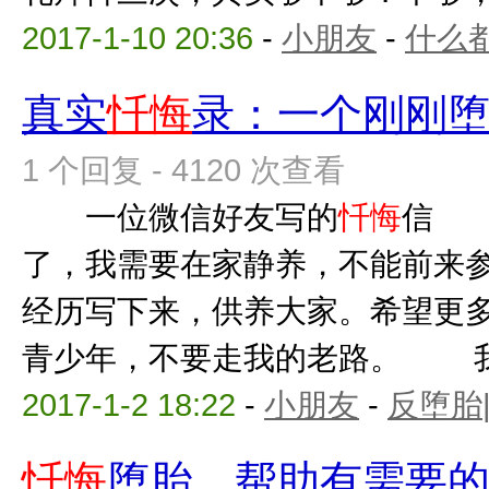
2017-1-10 20:36
-
小朋友
-
什么
真实
忏悔
录：一个刚刚
1 个回复 - 4120 次查看
一位微信好友写的
忏悔
信 
了，我需要在家静养，不能前来
经历写下来，供养大家。希望更
青少年，不要走我的老路。 我是
2017-1-2 18:22
-
小朋友
-
反堕胎
忏悔
堕胎，帮助有需要