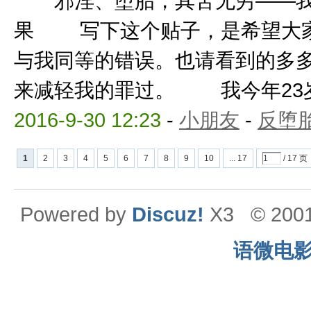
邪淫、堕胎，其苦无穷——我
果 写下这个贴子，是希望大家
与我同等的错误。也请看到的多
来减轻我的罪过。 我今年23岁，
2016-9-30 12:23
-
小朋友
-
反堕胎
1
2
3
4
5
6
7
8
9
10
... 17
/ 17 页
Powered by
Discuz!
X3
© 200
语微电