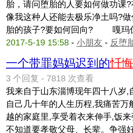
胎，请问堕胎的人要如何做功课?
像我这种人还能去极乐净土吗?做
胎的孩子?要如何回向? 嘎玛仁波
2017-5-19 15:58
-
小朋友
-
反堕胎
一个带罪妈妈迟到的
忏
3 个回复 - 7818 次查看
我来自于山东淄博现年四十八岁,
自己几十年的人生历程,我痛苦万
越的家庭里,享受着衣来伸手,饭来
不知道要孝敬父母、长辈。争强好胜,