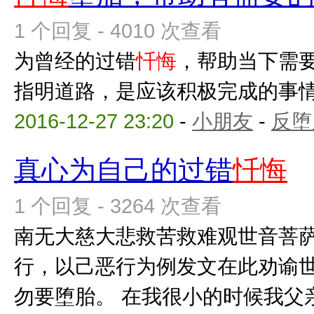
1 个回复 - 4010 次查看
为曾经的过错
忏悔
，帮助当下需
指明道路，是应该积极完成的事
2016-12-27 23:20
-
小朋友
-
反堕
真心为自己的过错
忏悔
1 个回复 - 3264 次查看
南无大慈大悲救苦救难观世音菩
行，以己恶行为例发文在此劝谕
勿要堕胎。 在我很小的时候我父