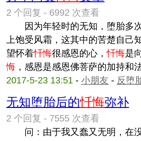
2 个回复 - 6992 次查看
因为年轻时的无知，堕胎多次
上饱受风霜，这其中的苦楚自己
望怀着
忏悔
很感恩的心，
忏悔
是
悔
，感恩是感恩佛菩萨的加持和法师
2017-5-23 13:51
-
小朋友
-
反堕胎
无知堕胎后的
忏悔
弥补
2 个回复 - 7555 次查看
问：由于我又蠢又无明，在没