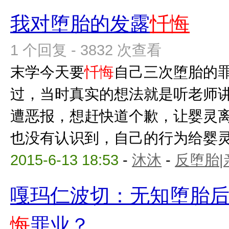
我对堕胎的发露
忏悔
1 个回复 - 3832 次查看
末学今天要
忏悔
自己三次堕胎的
过，当时真实的想法就是听老师
遭恶报，想赶快道个歉，让婴灵
也没有认识到，自己的行为给婴灵带
2015-6-13 18:53
-
沐沐
-
反堕胎|
嘎玛仁波切：无知堕胎
悔
罪业？