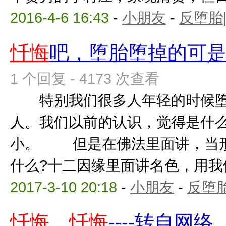
2016-4-6 16:43
-
小朋友
-
反堕胎
忏悔
吧，堕胎堕掉的可
1 个回复 - 4173 次查看
特别我们很多人年轻的时候堕
人。我们以前的认识，觉得是什么
小。 但是在佛法里面讲，当形
什么?十二因缘里面讲名色，用我们
2017-3-10 20:18
-
小朋友
-
反堕胎
忏悔
、
忏悔
----转自网络