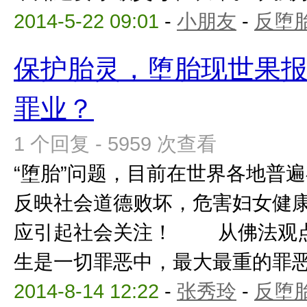
2014-5-22 09:01
-
小朋友
-
反堕胎
保护胎灵，堕胎现世果
罪业？
1 个回复 - 5959 次查看
“堕胎”问题，目前在世界各地普遍
反映社会道德败坏，危害妇女健
应引起社会关注！ 从佛法观点
生是一切罪恶中，最大最重的罪恶，
2014-8-14 12:22
-
张秀玲
-
反堕胎