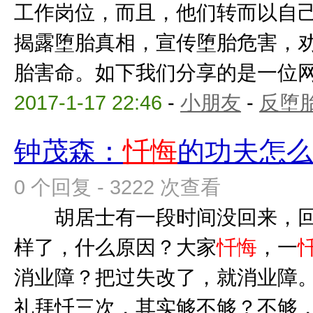
工作岗位，而且，他们转而以自
揭露堕胎真相，宣传堕胎危害，
胎害命。如下我们分享的是一位网友
2017-1-17 22:46
-
小朋友
-
反堕胎
钟茂森：
忏悔
的功夫怎
0 个回复 - 3222 次查看
胡居士有一段时间没回来，回
样了，什么原因？大家
忏悔
，一
消业障？把过失改了，就消业障
礼拜忏三次，其实够不够？不够，要