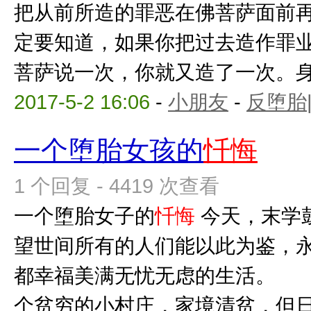
把从前所造的罪恶在佛菩萨面前
定要知道，如果你把过去造作罪
菩萨说一次，你就又造了一次。身没
2017-5-2 16:06
-
小朋友
-
反堕胎
一个堕胎女孩的
忏悔
1 个回复 - 4419 次查看
一个堕胎女子的
忏悔
今天，末学
望世间所有的人们能以此为鉴，
都幸福美满无忧无虑的生活
个贫穷的小村庄，家境清贫，但日子