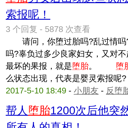
索报呢！
3 个回复 - 5878 次查看
请问，你堕过胎吗?乱过情吗?
吗?辜负过多少良家妇女，又对不
最坏的果报，就是
堕胎
。
堕
么状态出现，代表是婴灵索报呢? 
2017-5-10 18:49
-
小朋友
-
反堕胎
帮人
堕胎
1200次后他
所有人的真相！