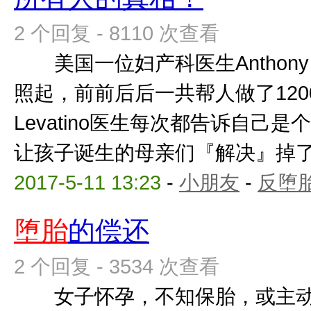
2 个回复 - 8110 次查看
美国一位妇产科医生Anthony L
照起，前前后后一共帮人做了1
Levatino医生每次都告诉自己
让孩子诞生的母亲们『解决』掉了肚
2017-5-11 13:23
-
小朋友
-
反堕胎
堕胎
的偿还
2 个回复 - 3534 次查看
女子怀孕，不知保胎，或主