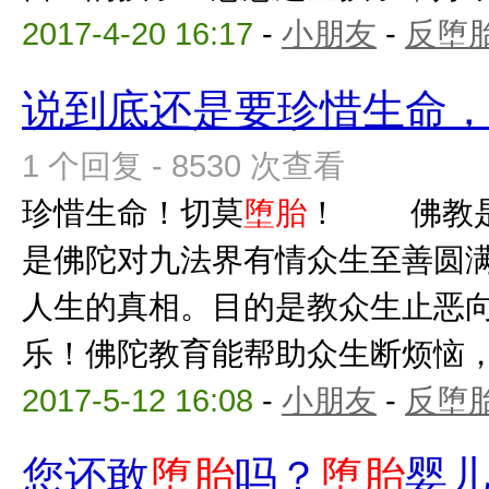
2017-4-20 16:17
-
小朋友
-
反堕胎
说到底还是要珍惜生命
1 个回复 - 8530 次查看
珍惜生命！切莫
堕胎
！ 佛教是
是佛陀对九法界有情众生至善圆
人生的真相。目的是教众生止恶
乐！佛陀教育能帮助众生断烦恼，出
2017-5-12 16:08
-
小朋友
-
反堕胎
您还敢
堕胎
吗？
堕胎
婴