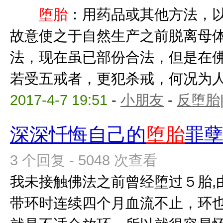
堕胎
：用药品或其他方法，
故意使之于自然生产之前脱
法，现在虽已部份合法，但是在
若受五戒者，更犯杀戒，何况为人母
2017-4-7 19:51
-
小朋友
-
反堕胎
深深忏悔自己的
堕胎
罪
3 个回复 - 5048 次查看
我未接触佛法之前曾经堕过５胎,
带环时连续四个月血流不止，环