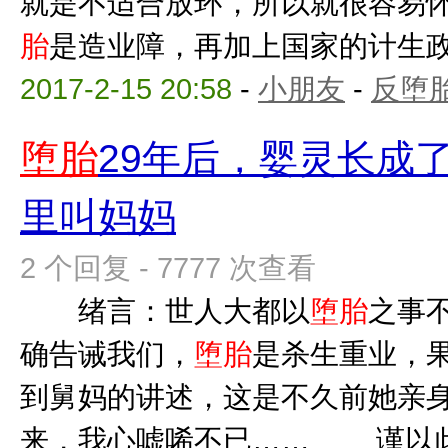
就是不适合放环，所以就很容易
胎
是造业障，再加上国家的计生政策
2017-2-15 20:58
-
小朋友
-
反堕胎
堕胎
29年后，婴灵长成
里叫妈妈
2 个回复 - 7777 次查看
绪言：世人大都以
堕胎
之事
确告诫我们，
堕胎
是杀生重业，果
到舅妈的讲述，这是不久前她亲
来，我心嘘唏不已…… 谨以此文