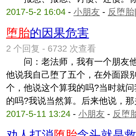
2017-5-2 16:04
-
小朋友
-
反堕胎
堕胎
的因果危害
2 个回复 - 6732 次查看
问：老法师，我有一个朋友他
他说我自己堕了五个，在外面跟
个，他说这个算我的吗?当时就问
的吗?我说当然算。后来他说，那关我
2017-5-11 13:24
-
小朋友
-
反堕胎
劝人打消
堕胎
念头就是