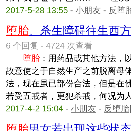
2017-5-28 13:55
-
小朋友
-
反堕胎
堕胎
、杀生障碍往生西
6 个回复 - 4724 次查看
堕胎
：用药品或其他方法，
故意使之于自然生产之前脱
法，现在虽已部份合法，但是在
若受五戒者，更犯杀戒，何况为人母
2017-4-2 15:04
-
小朋友
-
反堕胎
堕胎
男女若出现这些状