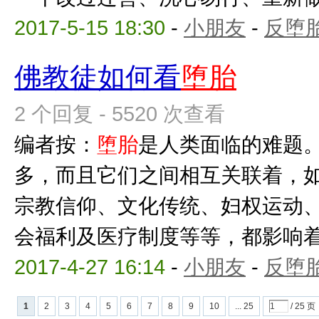
2017-5-15 18:30
-
小朋友
-
反堕胎
佛教徒如何看
堕胎
2 个回复 - 5520 次查看
编者按：
堕胎
是人类面临的难题
多，而且它们之间相互关联着，
宗教信仰、文化传统、妇权运动
会福利及医疗制度等等，都影响
2017-4-27 16:14
-
小朋友
-
反堕胎
1
2
3
4
5
6
7
8
9
10
... 25
/ 25 页