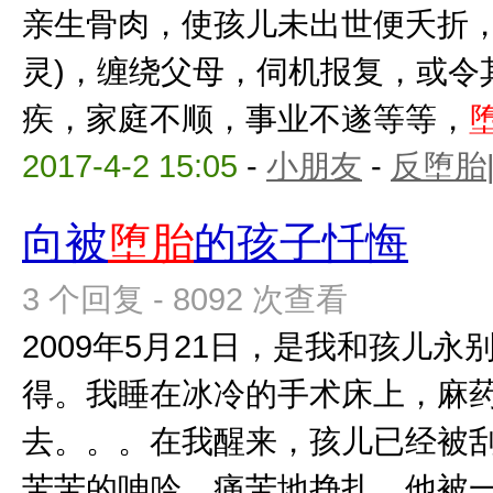
亲生骨肉，使孩儿未出世便夭折，
灵)，缠绕父母，伺机报复，或令
疾，家庭不顺，事业不遂等等，
2017-4-2 15:05
-
小朋友
-
反堕胎
向被
堕胎
的孩子忏悔
3 个回复 - 8092 次查看
2009年5月21日，是我和孩儿
得。我睡在冰冷的手术床上，麻
去。。。在我醒来，孩儿已经被
苦苦的呻吟，痛苦地挣扎，他被一点