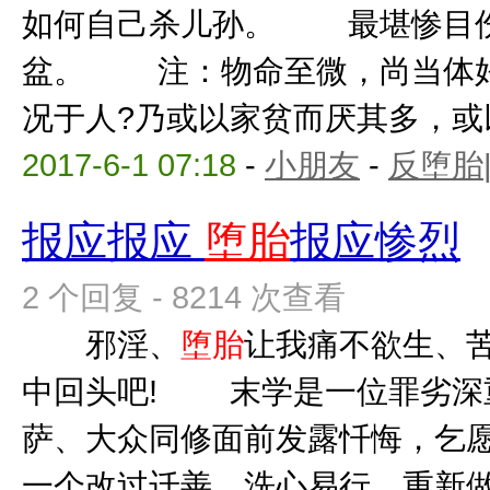
如何自己杀儿孙。 最堪惨目
盆。 注：物命至微，尚当体好
况于人?乃或以家贫而厌其多，或以
2017-6-1 07:18
-
小朋友
-
反堕胎
报应报应
堕胎
报应惨烈
2 个回复 - 8214 次查看
邪淫、
堕胎
让我痛不欲生、
中回头吧! 末学是一位罪劣深
萨、大众同修面前发露忏悔，乞愿
一个改过迁善、洗心易行、重新做人