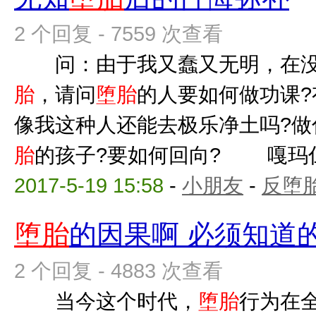
2 个回复 - 7559 次查看
问：由于我又蠢又无明，在没
胎
，请问
堕胎
的人要如何做功课?
像我这种人还能去极乐净土吗?做
胎
的孩子?要如何回向? 嘎玛仁波
2017-5-19 15:58
-
小朋友
-
反堕胎
堕胎
的因果啊 必须知道
2 个回复 - 4883 次查看
当今这个时代，
堕胎
行为在