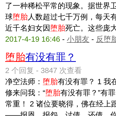
了一种稀松平常的现象。据世界
球
堕胎
人数超过七千万例，每天
近千名妇女因
堕胎
死亡。这些庞大的
2017-4-19 16:46
-
小朋友
-
反堕胎
堕胎
有没有罪？
2 个回复 - 3847 次查看
净空法师：
堕胎
有没有罪？ 1 
修来问我：“
堕胎
有没有罪？”有
常重！ 2 诸位要晓得，佛在经
——报恩、报怨、讨债、还债。你过