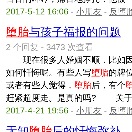
2017-5-12 16:06
-
小朋友
-
反堕胎
堕胎
与孩子福报的问题
2 个回复 - 3473 次查看
现在很多人婚姻不顺，比如
如何忏悔呢。有些人写
堕胎
的牌
或者有些人觉得，
堕胎
后，有个
赶紧超度走。是真的吗? 关
2017-4-21 19:56
-
小朋友
-
反堕胎
无知
堕胎
后的忏悔弥补