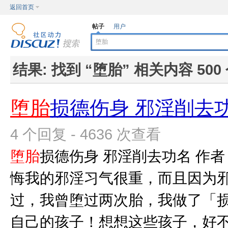
返回首页
帖子
用户
结果:
找到 “
堕胎
” 相关内容 500
堕胎
损德伤身 邪淫削去
4 个回复 - 4636 次查看
堕胎
损德伤身 邪淫削去功名 作者
悔我的邪淫习气很重，而且因为
过，我曾堕过两次胎，我做了「
自己的孩子！想想这些孩子，好不容