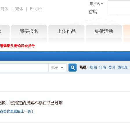
用户名
简体
|
繁体
|
English
密码
示
我要报名
上传作品
集赞活动
坛请重新注册论坛会员号
热搜:
堕胎
忏悔
婴灵
微电影
帖子
搜
索
抱歉，您指定的搜索不存在或已过期
[ 点击这里返回上一页 ]