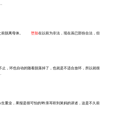
.
生产之前脱离母体。
堕胎
在以前为非法，现在虽已部份合法，但
不止，环也自动的随着脱落掉了，也就是不适合放环，所以就很
.
杀生重业，果报是很可怕的!昨亲耳听到舅妈的讲述，这是不久前