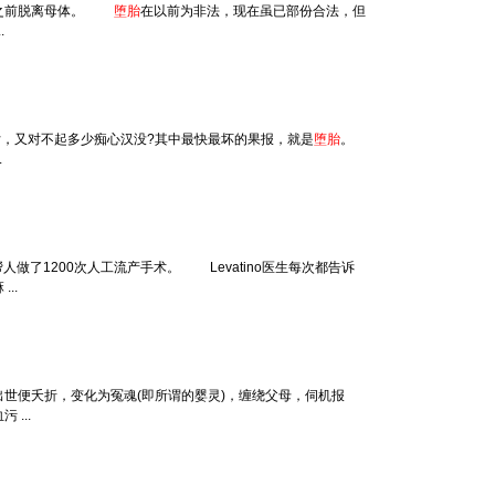
生产之前脱离母体。
堕胎
在以前为非法，现在虽已部份合法，但
.
，又对不起多少痴心汉没?其中最快最坏的果报，就是
堕胎
。
.
帮人做了1200次人工流产手术。 Levatino医生每次都告诉
..
世便夭折，变化为冤魂(即所谓的婴灵)，缠绕父母，伺机报
 ...