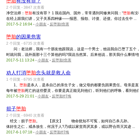
堕胎
有没有罪？
2 个回复 - 3847 次查看
净空法师：
堕胎
有没有罪？ 1 我在国内、国外，常常遇到同修来问我：“
堕胎
有没
在经上跟我们讲，父子关系四种缘——报恩、报怨、讨债、还债。你过去生中 ...
2017-5-2 16:04
-
小朋友
-
反堕胎|危害
堕胎
的因果危害
2 个回复 - 6735 次查看
问：老法师，我有一个朋友他跟我说，这是一个男士，他说我自己堕了五个，
时就问我，说外面那十三个算他的吗?我说当然算。后来他说，那关我什么事情!包 .
2017-5-11 13:24
-
小朋友
-
反堕胎|危害
劝人打消
堕胎
念头就是救人命
1 个回复 - 6795 次查看
1、
堕胎
是杀人，是杀自己的亲生子女，做父母的都要负因果责任。母亲是
每年被
堕胎
死亡的这些婴灵，你要是真正能见到他们，听到他们的呼唤，看到他们 .
2017-5-29 21:01
-
小朋友
-
反堕胎|忏悔
损子
堕胎
2 个回复 - 6940 次查看
经文：损子
堕胎
。 【原文】 物命犹知不可冤，如何自己杀儿孙。 最
体好生之仁，戒杀放生，何况于人?乃或以家贫而厌其多，或以野合而灭其迹 ...
2017-6-1 07:18
-
小朋友
-
反堕胎|忏悔