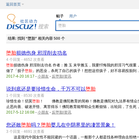
返回首页
帖子
用户
结果:
找到 “
堕胎
” 相关内容 500 个
堕胎
损德伤身 邪淫削去功名
4 个回复 - 4652 次查看
堕胎
损德伤身 邪淫削去功名 作者：雅 玉 末学雅玉，我要忏悔我的邪淫习气很
做了「损子
堕胎
」的恶业，杀死了自己的孩子！想想这些孩子，好不容易投胎到 ..
2017-4-20 16:17
-
小朋友
-
反堕胎|资讯
说到底还是要珍惜生命，千万不可以
堕胎
1 个回复 - 8530 次查看
珍惜生命！切莫
堕胎
！ 佛教是佛陀教育的简称！佛教是佛陀对九法界有情众生
止恶向善、破迷开悟、离苦得乐！佛陀教育能帮助众生断烦恼，出轮回，了生死， .
2017-5-12 16:08
-
小朋友
-
反堕胎|资讯
您还敢
堕胎
吗？
堕胎
婴儿在中阴界里的凄苦景象！
3 个回复 - 4691 次查看
这是现代中国女性不能回避的一个话题，一般那个人都是找各种理由去拒绝一个