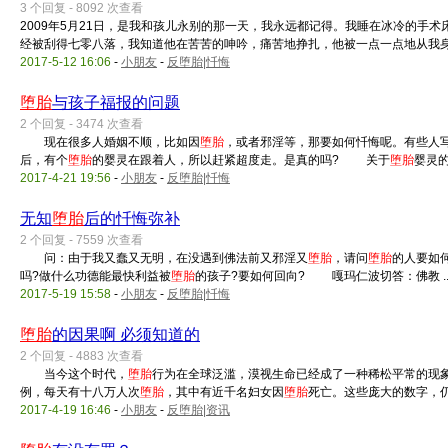
3 个回复 - 8092 次查看
2009年5月21日，是我和孩儿永别的那一天，我永远都记得。我睡在冰冷的手
经被刮得七零八落，我知道他在苦苦的呻吟，痛苦地挣扎，他被一点一点地从我身 .
2017-5-12 16:06
-
小朋友
-
反堕胎|忏悔
堕胎
与孩子福报的问题
2 个回复 - 3474 次查看
现在很多人婚姻不顺，比如因
堕胎
，或者邪淫等，那要如何忏悔呢。有些人
后，有个
堕胎
的婴灵在跟着人，所以赶紧超度走。是真的吗? 关于
堕胎
婴灵的现
2017-4-21 19:56
-
小朋友
-
反堕胎|忏悔
无知
堕胎
后的忏悔弥补
2 个回复 - 7559 次查看
问：由于我又蠢又无明，在没遇到佛法前又邪淫又
堕胎
，请问
堕胎
的人要如
吗?做什么功德能最快利益被
堕胎
的孩子?要如何回向? 嘎玛仁波切答：佛教 ..
2017-5-19 15:58
-
小朋友
-
反堕胎|忏悔
堕胎
的因果啊 必须知道的
2 个回复 - 4883 次查看
当今这个时代，
堕胎
行为在全球泛滥，漠视生命已经成了一种稀松平常的现
例，每天有十八万人次
堕胎
，其中有近千名妇女因
堕胎
死亡。这些庞大的数字，仍在 
2017-4-19 16:46
-
小朋友
-
反堕胎|资讯