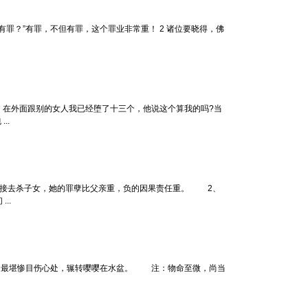
有罪？”有罪，不但有罪，这个罪业非常重！ 2 诸位要晓得，佛
在外面跟别的女人我已经堕了十三个，他说这个算我的吗?当
..
直接去杀子女，她的罪孽比父亲重，负的因果责任重。 2、
..
堪惨目伤心处，辗转嘤嘤在水盆。 注：物命至微，尚当