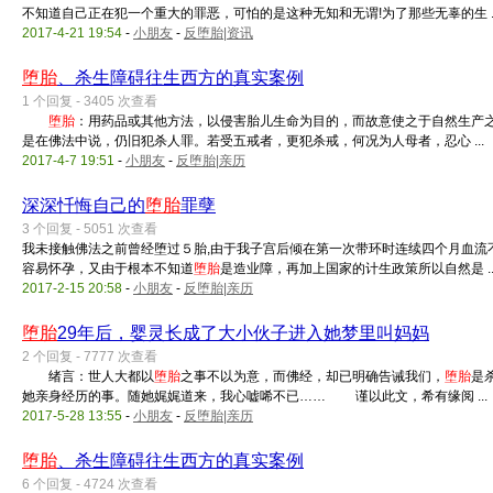
不知道自己正在犯一个重大的罪恶，可怕的是这种无知和无谓!为了那些无辜的生 ..
2017-4-21 19:54
-
小朋友
-
反堕胎|资讯
堕胎
、杀生障碍往生西方的真实案例
1 个回复 - 3405 次查看
堕胎
：用药品或其他方法，以侵害胎儿生命为目的，而故意使之于自然
是在佛法中说，仍旧犯杀人罪。若受五戒者，更犯杀戒，何况为人母者，忍心 ...
2017-4-7 19:51
-
小朋友
-
反堕胎|亲历
深深忏悔自己的
堕胎
罪孽
3 个回复 - 5051 次查看
我未接触佛法之前曾经堕过５胎,由于我子宫后倾在第一次带环时连续四个月血流
容易怀孕，又由于根本不知道
堕胎
是造业障，再加上国家的计生政策所以自然是 ..
2017-2-15 20:58
-
小朋友
-
反堕胎|亲历
堕胎
29年后，婴灵长成了大小伙子进入她梦里叫妈妈
2 个回复 - 7777 次查看
绪言：世人大都以
堕胎
之事不以为意，而佛经，却已明确告诫我们，
堕胎
是
她亲身经历的事。随她娓娓道来，我心嘘唏不已…… 谨以此文，希有缘阅 ...
2017-5-28 13:55
-
小朋友
-
反堕胎|亲历
堕胎
、杀生障碍往生西方的真实案例
6 个回复 - 4724 次查看