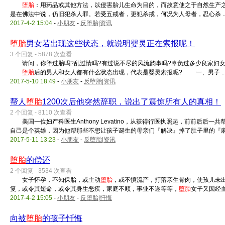
堕胎
：用药品或其他方法，以侵害胎儿生命为目的，而故意使之于自然
是在佛法中说，仍旧犯杀人罪。若受五戒者，更犯杀戒，何况为人母者，忍心杀 ..
2017-4-2 15:04
-
小朋友
-
反堕胎|资讯
堕胎
男女若出现这些状态，就说明婴灵正在索报呢！
3 个回复 - 5878 次查看
请问，你堕过胎吗?乱过情吗?有过说不尽的风流韵事吗?辜负过多少良家妇女
堕胎
后的男人和女人都有什么状态出现，代表是婴灵索报呢? 一、男子 ..
2017-5-10 18:49
-
小朋友
-
反堕胎|资讯
帮人
堕胎
1200次后他突然辞职，说出了震惊所有人的真相！
2 个回复 - 8110 次查看
美国一位妇产科医生Anthony Levatino，从获得行医执照起，前前后后一共
自己是个英雄，因为他帮那些不想让孩子诞生的母亲们『解决』掉了肚子里的『麻 .
2017-5-11 13:23
-
小朋友
-
反堕胎|资讯
堕胎
的偿还
2 个回复 - 3534 次查看
女子怀孕，不知保胎，或主动
堕胎
，或不慎流产，打落亲生骨肉，使孩儿未出
复，或令其短命，或令其身生恶疾，家庭不顺，事业不遂等等，
堕胎
女子又因经血污
2017-4-2 15:05
-
小朋友
-
反堕胎|忏悔
向被
堕胎
的孩子忏悔