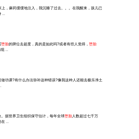
术床上，麻药缓缓地注入，我沉睡了过去。。。在我醒来，孩儿已
..
写
堕胎
的牌位去超度，真的是如此吗?或者有些人觉得，
堕胎
 ...
何做功课?有什么办法弥补这种错误?像我这种人还能去极乐净土
.
象。据世界卫生组织保守估计，每年全球
堕胎
人数超过七千万
...