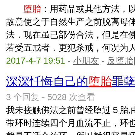
堕胎
：用药品或其他方法，
故意使之于自然生产之前脱
法，现在虽已部份合法，但是在
若受五戒者，更犯杀戒，何况为人母
2017-4-7 19:51
-
小朋友
-
反堕胎
深深忏悔自己的
堕胎
罪
3 个回复 - 5028 次查看
我未接触佛法之前曾经堕过５胎,
带环时连续四个月血流不止，环