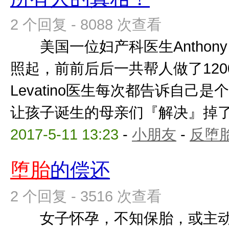
2 个回复 - 8088 次查看
美国一位妇产科医生Anthony L
照起，前前后后一共帮人做了1
Levatino医生每次都告诉自己
让孩子诞生的母亲们『解决』掉了肚
2017-5-11 13:23
-
小朋友
-
反堕胎
堕胎
的偿还
2 个回复 - 3516 次查看
女子怀孕，不知保胎，或主