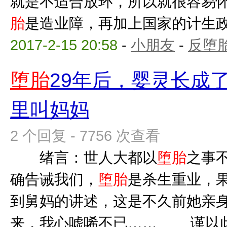
就是不适合放环，所以就很容易
胎
是造业障，再加上国家的计生政策
2017-2-15 20:58
-
小朋友
-
反堕胎
堕胎
29年后，婴灵长成
里叫妈妈
2 个回复 - 7756 次查看
绪言：世人大都以
堕胎
之事
确告诫我们，
堕胎
是杀生重业，果
到舅妈的讲述，这是不久前她亲
来，我心嘘唏不已…… 谨以此文