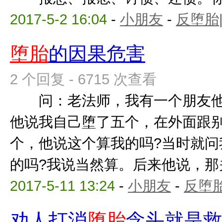
2017-5-2 16:04
-
小朋友
-
反堕胎
堕胎
的因果危害
2 个回复 - 6715 次查看
问：老法师，我有一个朋友他
他说我自己堕了五个，在外面跟
个，他说这个算我的吗?当时就问
的吗?我说当然算。后来他说，那关我
2017-5-11 13:24
-
小朋友
-
反堕胎
劝人打消
堕胎
念头就是