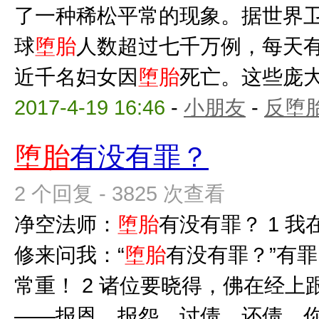
了一种稀松平常的现象。据世界
球
堕胎
人数超过七千万例，每天
近千名妇女因
堕胎
死亡。这些庞大的
2017-4-19 16:46
-
小朋友
-
反堕胎
堕胎
有没有罪？
2 个回复 - 3825 次查看
净空法师：
堕胎
有没有罪？ 1 
修来问我：“
堕胎
有没有罪？”有
常重！ 2 诸位要晓得，佛在经
——报恩、报怨、讨债、还债。你过