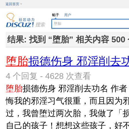
返回首页
帖子
用户
结果:
找到 “
堕胎
” 相关内容 500
堕胎
损德伤身 邪淫削去
4 个回复 - 4628 次查看
堕胎
损德伤身 邪淫削去功名 作者
悔我的邪淫习气很重，而且因为
过，我曾堕过两次胎，我做了「
自己的孩子！想想这些孩子，好不容