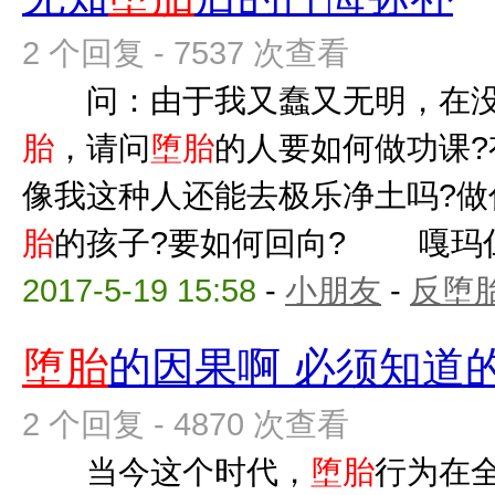
2 个回复 - 7537 次查看
问：由于我又蠢又无明，在没
胎
，请问
堕胎
的人要如何做功课?
像我这种人还能去极乐净土吗?做
胎
的孩子?要如何回向? 嘎玛仁波
2017-5-19 15:58
-
小朋友
-
反堕胎
堕胎
的因果啊 必须知道
2 个回复 - 4870 次查看
当今这个时代，
堕胎
行为在