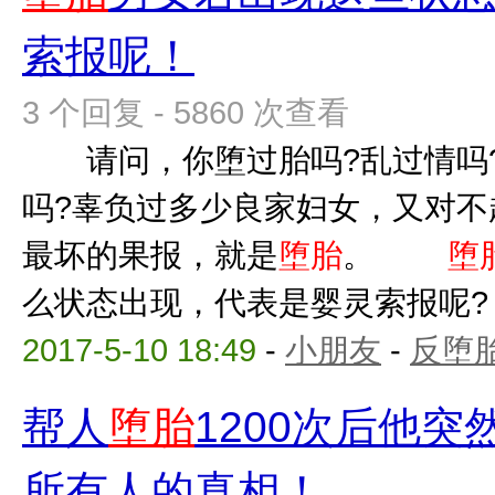
索报呢！
3 个回复 - 5860 次查看
请问，你堕过胎吗?乱过情吗?
吗?辜负过多少良家妇女，又对不
最坏的果报，就是
堕胎
。
堕
么状态出现，代表是婴灵索报呢? 
2017-5-10 18:49
-
小朋友
-
反堕胎
帮人
堕胎
1200次后他
所有人的真相！