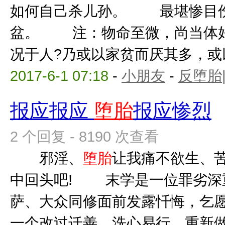
如何自己杀儿孙。 最堪惨目
盆。 注：物命至微，尚当体好
况于人?乃或以家贫而厌其多，或以
2017-6-1 07:18
-
小朋友
-
反堕胎
报应报应
堕胎
报应惨烈
2 个回复 - 8190 次查看
邪淫、
堕胎
让我痛不欲生、
中回头吧! 末学是一位罪劣深
萨、大众同修面前发露忏悔，乞愿
一个改过迁善、洗心易行、重新做人