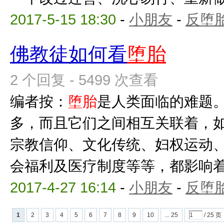
2017-5-15 18:30
-
小朋友
-
反堕胎
佛教徒如何看
堕胎
2 个回复 - 5499 次查看
编者按：
堕胎
是人类面临的难题
多，而且它们之间相互关联着，
宗教信仰、文化传统、妇权运动
会福利及医疗制度等等，都影响
2017-4-27 16:14
-
小朋友
-
反堕胎
1
2
3
4
5
6
7
8
9
10
... 25
/ 25 页