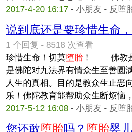
2017-4-20 16:17
-
小朋友
-
反堕胎
说到底还是要珍惜生命
1 个回复 - 8518 次查看
珍惜生命！切莫
堕胎
！ 佛教是
是佛陀对九法界有情众生至善圆
人生的真相。目的是教众生止恶
乐！佛陀教育能帮助众生断烦恼，出
2017-5-12 16:08
-
小朋友
-
反堕胎
您还敢
堕胎
吗？
堕胎
婴