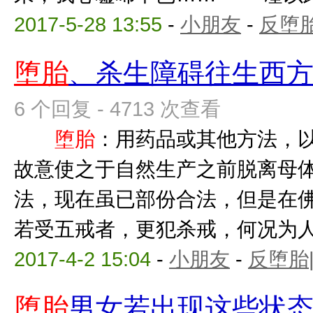
2017-5-28 13:55
-
小朋友
-
反堕胎
堕胎
、杀生障碍往生西
6 个回复 - 4713 次查看
堕胎
：用药品或其他方法，
故意使之于自然生产之前脱
法，现在虽已部份合法，但是在
若受五戒者，更犯杀戒，何况为人母
2017-4-2 15:04
-
小朋友
-
反堕胎
堕胎
男女若出现这些状