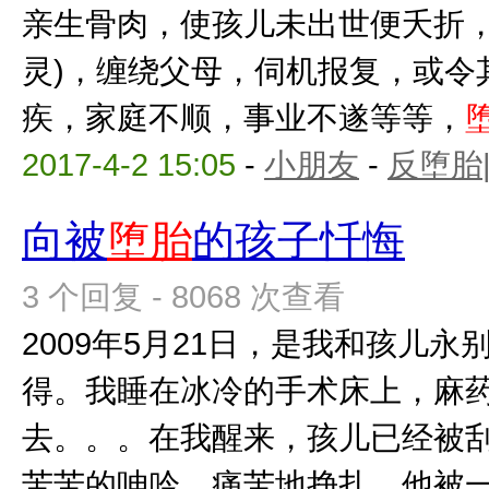
亲生骨肉，使孩儿未出世便夭折，
灵)，缠绕父母，伺机报复，或令
疾，家庭不顺，事业不遂等等，
2017-4-2 15:05
-
小朋友
-
反堕胎
向被
堕胎
的孩子忏悔
3 个回复 - 8068 次查看
2009年5月21日，是我和孩儿
得。我睡在冰冷的手术床上，麻
去。。。在我醒来，孩儿已经被
苦苦的呻吟，痛苦地挣扎，他被一点