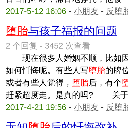
2017-5-12 16:06
-
小朋友
-
反堕胎
堕胎
与孩子福报的问题
2 个回复 - 3452 次查看
现在很多人婚姻不顺，比如
如何忏悔呢。有些人写
堕胎
的牌
或者有些人觉得，
堕胎
后，有个
赶紧超度走。是真的吗? 关
2017-4-21 19:56
-
小朋友
-
反堕胎
无知
堕胎
后的忏悔弥补