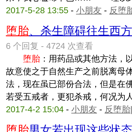
2017-5-28 13:55
-
小朋友
-
反堕胎
堕胎
、杀生障碍往生西
6 个回复 - 4724 次查看
堕胎
：用药品或其他方法，
故意使之于自然生产之前脱
法，现在虽已部份合法，但是在
若受五戒者，更犯杀戒，何况为人母
2017-4-2 15:04
-
小朋友
-
反堕胎
堕胎
男女若出现这些状