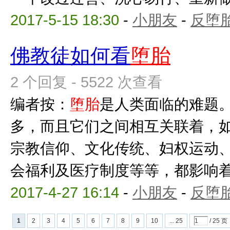
2017-5-15 18:30
-
小朋友
-
反堕胎
佛教徒如何看
堕胎
2 个回复 - 5522 次查看
编者按：
堕胎
是人类面临的难题
多，而且它们之间相互关联着，
宗教信仰、文化传统、妇权运动
会福利及医疗制度等等，都影响
2017-4-27 16:14
-
小朋友
-
反堕胎
1
2
3
4
5
6
7
8
9
10
... 25
/ 25 页