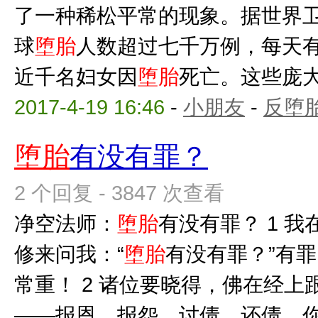
了一种稀松平常的现象。据世界
球
堕胎
人数超过七千万例，每天
近千名妇女因
堕胎
死亡。这些庞大的
2017-4-19 16:46
-
小朋友
-
反堕胎
堕胎
有没有罪？
2 个回复 - 3847 次查看
净空法师：
堕胎
有没有罪？ 1 
修来问我：“
堕胎
有没有罪？”有
常重！ 2 诸位要晓得，佛在经
——报恩、报怨、讨债、还债。你过