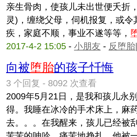
亲生骨肉，使孩儿未出世便夭折，
灵)，缠绕父母，伺机报复，或令
疾，家庭不顺，事业不遂等等，
2017-4-2 15:05
-
小朋友
-
反堕胎
向被
堕胎
的孩子忏悔
3 个回复 - 8092 次查看
2009年5月21日，是我和孩儿
得。我睡在冰冷的手术床上，麻
去。。。在我醒来，孩儿已经被
苦苦的呻吟，痛苦地挣扎，他被一点