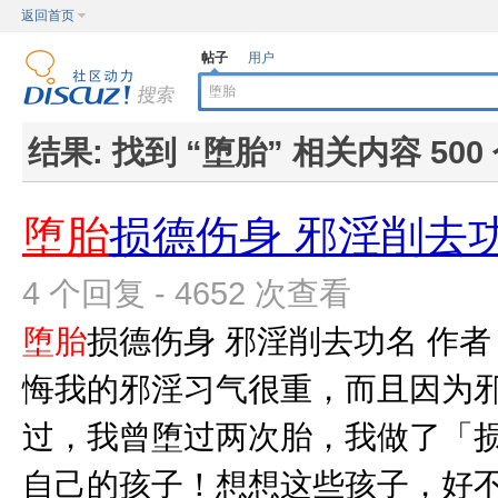
返回首页
帖子
用户
结果:
找到 “
堕胎
” 相关内容 500
堕胎
损德伤身 邪淫削去
4 个回复 - 4652 次查看
堕胎
损德伤身 邪淫削去功名 作者
悔我的邪淫习气很重，而且因为
过，我曾堕过两次胎，我做了「
自己的孩子！想想这些孩子，好不容