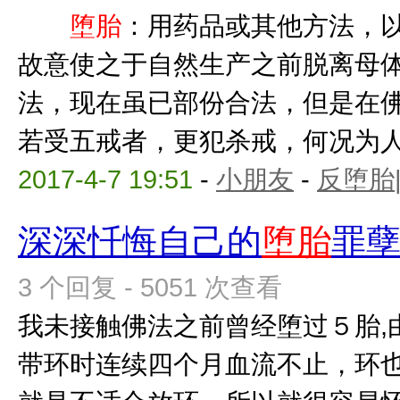
堕胎
：用药品或其他方法，
故意使之于自然生产之前脱
法，现在虽已部份合法，但是在
若受五戒者，更犯杀戒，何况为人母
2017-4-7 19:51
-
小朋友
-
反堕胎
深深忏悔自己的
堕胎
罪
3 个回复 - 5051 次查看
我未接触佛法之前曾经堕过５胎,
带环时连续四个月血流不止，环