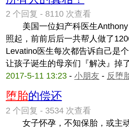
2 个回复 - 8110 次查看
美国一位妇产科医生Anthony L
照起，前前后后一共帮人做了1
Levatino医生每次都告诉自己
让孩子诞生的母亲们『解决』掉了肚
2017-5-11 13:23
-
小朋友
-
反堕胎
堕胎
的偿还
2 个回复 - 3534 次查看
女子怀孕，不知保胎，或主