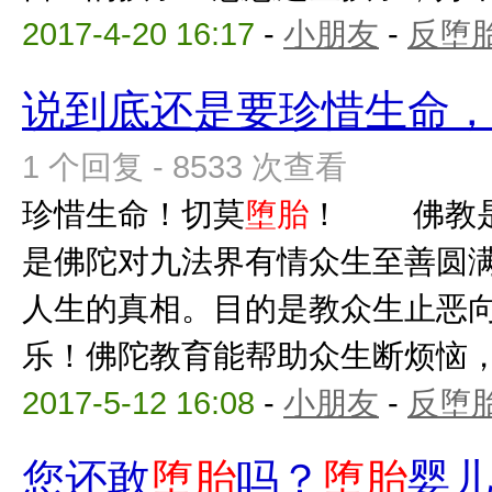
2017-4-20 16:17
-
小朋友
-
反堕胎
说到底还是要珍惜生命
1 个回复 - 8533 次查看
珍惜生命！切莫
堕胎
！ 佛教是
是佛陀对九法界有情众生至善圆
人生的真相。目的是教众生止恶
乐！佛陀教育能帮助众生断烦恼，出
2017-5-12 16:08
-
小朋友
-
反堕胎
您还敢
堕胎
吗？
堕胎
婴