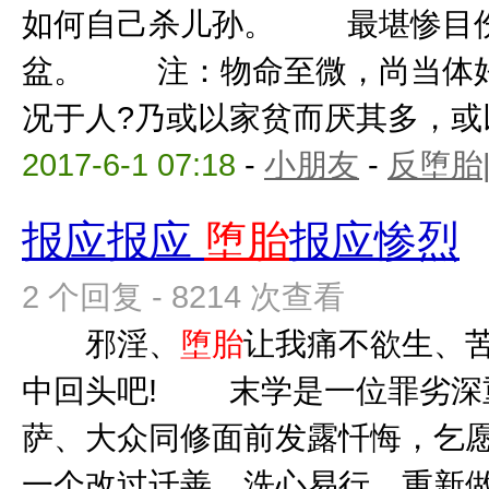
如何自己杀儿孙。 最堪惨目
盆。 注：物命至微，尚当体好
况于人?乃或以家贫而厌其多，或以
2017-6-1 07:18
-
小朋友
-
反堕胎
报应报应
堕胎
报应惨烈
2 个回复 - 8214 次查看
邪淫、
堕胎
让我痛不欲生、
中回头吧! 末学是一位罪劣深
萨、大众同修面前发露忏悔，乞愿
一个改过迁善、洗心易行、重新做人