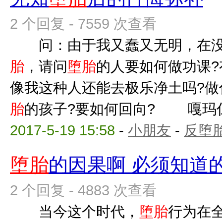
2 个回复 - 7559 次查看
问：由于我又蠢又无明，在没
胎
，请问
堕胎
的人要如何做功课?
像我这种人还能去极乐净土吗?做
胎
的孩子?要如何回向? 嘎玛仁波
2017-5-19 15:58
-
小朋友
-
反堕胎
堕胎
的因果啊 必须知道
2 个回复 - 4883 次查看
当今这个时代，
堕胎
行为在