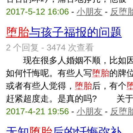
2017-5-12 16:06
-
小朋友
-
反堕胎
堕胎
与孩子福报的问题
2 个回复 - 3474 次查看
现在很多人婚姻不顺，比如
如何忏悔呢。有些人写
堕胎
的牌
或者有些人觉得，
堕胎
后，有个
赶紧超度走。是真的吗? 关
2017-4-21 19:56
-
小朋友
-
反堕胎
无知
堕胎
后的忏悔弥补