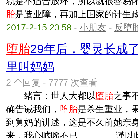
就是不适合放环，所以就很容易
胎
是造业障，再加上国家的计生政策
2017-2-15 20:58
-
小朋友
-
反堕胎
堕胎
29年后，婴灵长成
里叫妈妈
2 个回复 - 7777 次查看
绪言：世人大都以
堕胎
之事
确告诫我们，
堕胎
是杀生重业，果
到舅妈的讲述，这是不久前她亲
来，我心嘘唏不已…… 谨以此文