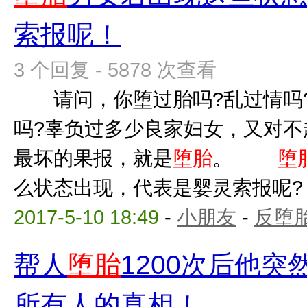
索报呢！
3 个回复 - 5878 次查看
请问，你堕过胎吗?乱过情吗?
吗?辜负过多少良家妇女，又对不
最坏的果报，就是
堕胎
。
堕
么状态出现，代表是婴灵索报呢? 
2017-5-10 18:49
-
小朋友
-
反堕胎
帮人
堕胎
1200次后他
所有人的真相！