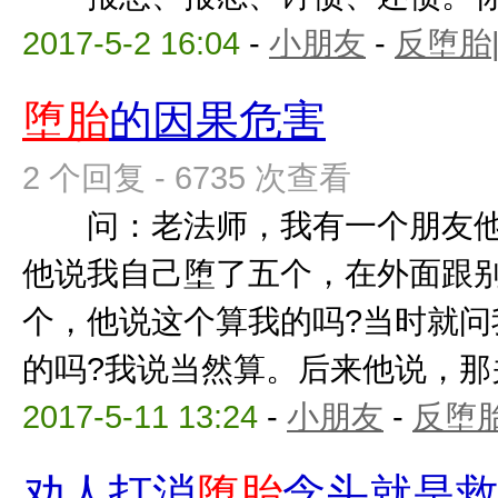
2017-5-2 16:04
-
小朋友
-
反堕胎
堕胎
的因果危害
2 个回复 - 6735 次查看
问：老法师，我有一个朋友他
他说我自己堕了五个，在外面跟
个，他说这个算我的吗?当时就问
的吗?我说当然算。后来他说，那关我
2017-5-11 13:24
-
小朋友
-
反堕胎
劝人打消
堕胎
念头就是