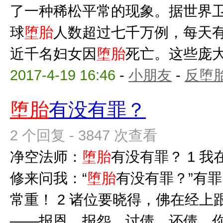
了一种稀松平常的现象。据世界
球
堕胎
人数超过七千万例，每天
近千名妇女因
堕胎
死亡。这些庞大的
2017-4-19 16:46
-
小朋友
-
反堕胎
堕胎
有没有罪？
2 个回复 - 3847 次查看
净空法师：
堕胎
有没有罪？ 1 
修来问我：“
堕胎
有没有罪？”有
常重！ 2 诸位要晓得，佛在经
——报恩、报怨、讨债、还债。你过