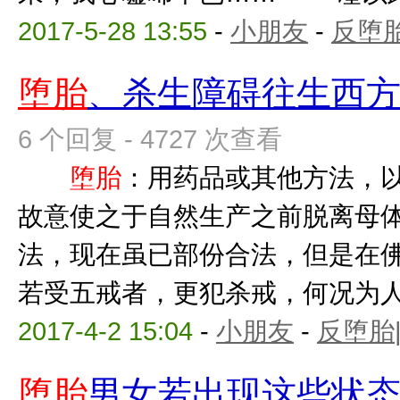
2017-5-28 13:55
-
小朋友
-
反堕胎
堕胎
、杀生障碍往生西
6 个回复 - 4727 次查看
堕胎
：用药品或其他方法，
故意使之于自然生产之前脱
法，现在虽已部份合法，但是在
若受五戒者，更犯杀戒，何况为人母
2017-4-2 15:04
-
小朋友
-
反堕胎
堕胎
男女若出现这些状