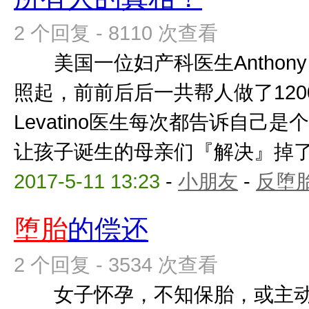
2 个回复 - 8110 次查看
美国一位妇产科医生Anthony L
照起，前前后后一共帮人做了1
Levatino医生每次都告诉自己
让孩子诞生的母亲们『解决』掉了肚
2017-5-11 13:23
-
小朋友
-
反堕胎
堕胎
的偿还
2 个回复 - 3534 次查看
女子怀孕，不知保胎，或主