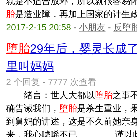
就是不适合放环，所以就很容易
胎
是造业障，再加上国家的计生政策
2017-2-15 20:58
-
小朋友
-
反堕胎
堕胎
29年后，婴灵长成
里叫妈妈
2 个回复 - 7777 次查看
绪言：世人大都以
堕胎
之事
确告诫我们，
堕胎
是杀生重业，果
到舅妈的讲述，这是不久前她亲
来，我心嘘唏不已…… 谨以此文