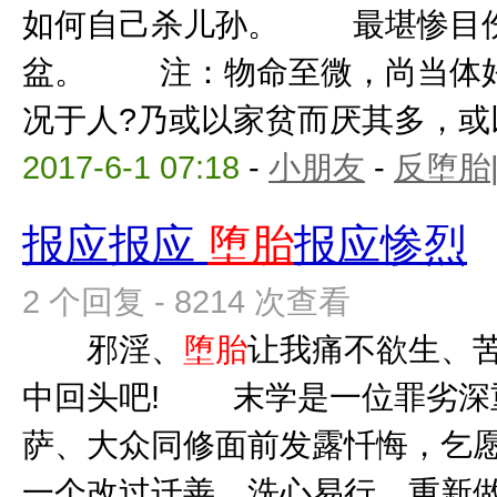
如何自己杀儿孙。 最堪惨目
盆。 注：物命至微，尚当体好
况于人?乃或以家贫而厌其多，或以
2017-6-1 07:18
-
小朋友
-
反堕胎
报应报应
堕胎
报应惨烈
2 个回复 - 8214 次查看
邪淫、
堕胎
让我痛不欲生、
中回头吧! 末学是一位罪劣深
萨、大众同修面前发露忏悔，乞愿
一个改过迁善、洗心易行、重新做人