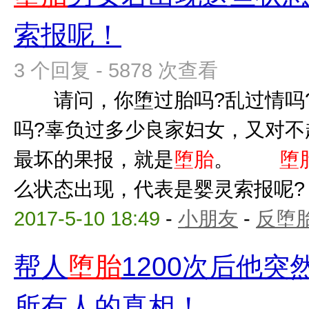
索报呢！
3 个回复 - 5878 次查看
请问，你堕过胎吗?乱过情吗?
吗?辜负过多少良家妇女，又对不
最坏的果报，就是
堕胎
。
堕
么状态出现，代表是婴灵索报呢? 
2017-5-10 18:49
-
小朋友
-
反堕胎
帮人
堕胎
1200次后他
所有人的真相！