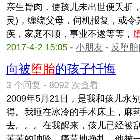
亲生骨肉，使孩儿未出世便夭折，
灵)，缠绕父母，伺机报复，或令
疾，家庭不顺，事业不遂等等，
2017-4-2 15:05
-
小朋友
-
反堕胎
向被
堕胎
的孩子忏悔
3 个回复 - 8092 次查看
2009年5月21日，是我和孩儿
得。我睡在冰冷的手术床上，麻
去。。。在我醒来，孩儿已经被
苦苦的呻吟，痛苦地挣扎，他被一点