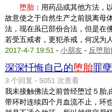
堕胎
：用药品或其他方法，
故意使之于自然生产之前脱
法，现在虽已部份合法，但是在
若受五戒者，更犯杀戒，何况为人母
2017-4-7 19:51
-
小朋友
-
反堕胎
深深忏悔自己的
堕胎
罪
3 个回复 - 5051 次查看
我未接触佛法之前曾经堕过５胎,
带环时连续四个月血流不止，环