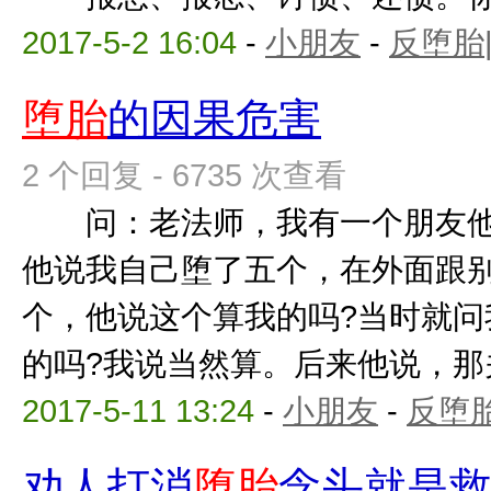
2017-5-2 16:04
-
小朋友
-
反堕胎
堕胎
的因果危害
2 个回复 - 6735 次查看
问：老法师，我有一个朋友他
他说我自己堕了五个，在外面跟
个，他说这个算我的吗?当时就问
的吗?我说当然算。后来他说，那关我
2017-5-11 13:24
-
小朋友
-
反堕胎
劝人打消
堕胎
念头就是