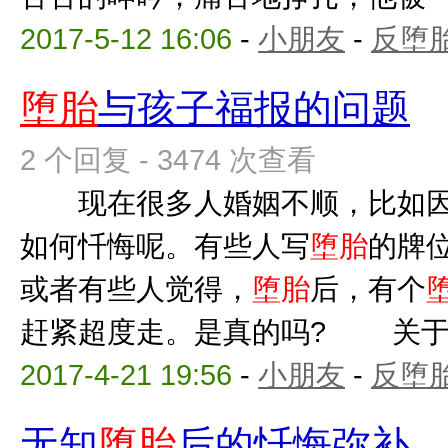
2017-5-12 16:06
-
小朋友
-
反堕胎
堕胎
与孩子福报的问题
2 个回复 - 3474 次查看
现在很多人婚姻不顺，比如
如何忏悔呢。有些人写
堕胎
的牌
或者有些人觉得，
堕胎
后，有个
赶紧超度走。是真的吗? 关
2017-4-21 19:56
-
小朋友
-
反堕胎
无知
堕胎
后的忏悔弥补