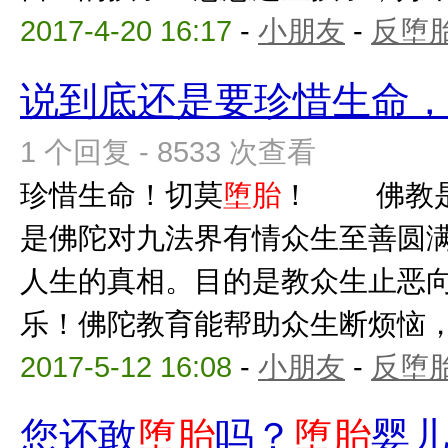
2017-4-20 16:17
-
小朋友
-
反堕胎
说到底还是要珍惜生命
1 个回复 - 8533 次查看
珍惜生命！切莫
堕胎
！ 佛教是
是佛陀对九法界有情众生至善圆
人生的真相。目的是教众生止恶
乐！佛陀教育能帮助众生断烦恼，出
2017-5-12 16:08
-
小朋友
-
反堕胎
您还敢
堕胎
吗？
堕胎
婴