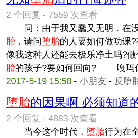
2 个回复 - 7559 次查看
问：由于我又蠢又无明，在没
胎
，请问
堕胎
的人要如何做功课?
像我这种人还能去极乐净土吗?做
胎
的孩子?要如何回向? 嘎玛仁波
2017-5-19 15:58
-
小朋友
-
反堕胎
堕胎
的因果啊 必须知道
2 个回复 - 4883 次查看
当今这个时代，
堕胎
行为在