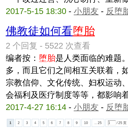
2017-5-15 18:30
-
小朋友
-
反堕胎
佛教徒如何看
堕胎
2 个回复 - 5522 次查看
编者按：
堕胎
是人类面临的难题
多，而且它们之间相互关联着，
宗教信仰、文化传统、妇权运动
会福利及医疗制度等等，都影响
2017-4-27 16:14
-
小朋友
-
反堕胎
1
2
3
4
5
6
7
8
9
10
... 25
/ 25 页