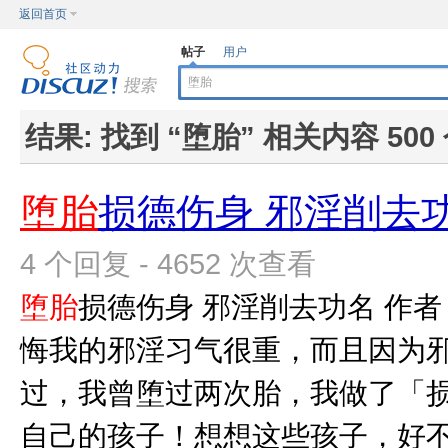
返回首页
帖子
用户
结果:
找到 “
堕胎
” 相关内容 500
堕胎
损德伤身 邪淫削去
4 个回复 - 4652 次查看
堕胎
损德伤身 邪淫削去功名 作者
悔我的邪淫习气很重，而且因为
过，我曾堕过两次胎，我做了「
自己的孩子！想想这些孩子，好不容