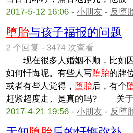
2017-5-12 16:06
-
小朋友
-
反堕胎
堕胎
与孩子福报的问题
2 个回复 - 3474 次查看
现在很多人婚姻不顺，比如
如何忏悔呢。有些人写
堕胎
的牌
或者有些人觉得，
堕胎
后，有个
赶紧超度走。是真的吗? 关
2017-4-21 19:56
-
小朋友
-
反堕胎
无知
堕胎
后的忏悔弥补