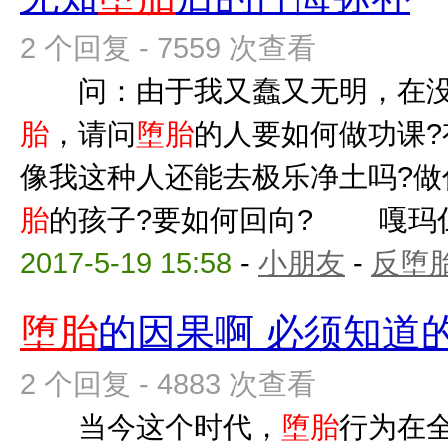
2 个回复 - 7559 次查看
问：由于我又蠢又无明，在没
胎
，请问
堕胎
的人要如何做功课?
像我这种人还能去极乐净土吗?做
胎
的孩子?要如何回向? 嘎玛仁波
2017-5-19 15:58
-
小朋友
-
反堕胎
堕胎
的因果啊 必须知道
2 个回复 - 4883 次查看
当今这个时代，
堕胎
行为在