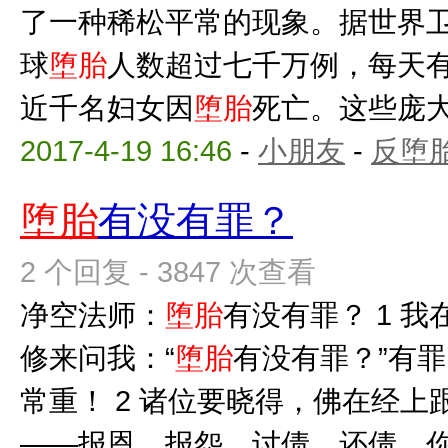
了一种稀松平常的现象。据世界
球
堕胎
人数超过七千万例，每天
近千名妇女因
堕胎
死亡。这些庞大的
2017-4-19 16:46
-
小朋友
-
反堕胎
堕胎
有没有罪？
2 个回复 - 3847 次查看
净空法师：
堕胎
有没有罪？ 1 
修来问我：“
堕胎
有没有罪？”有
常重！ 2 诸位要晓得，佛在经
——报恩、报怨、讨债、还债。你过