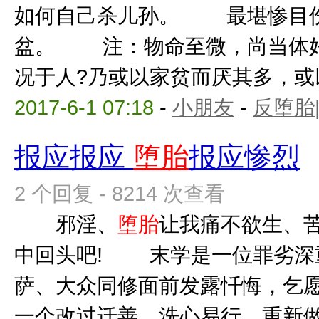
如何自己杀儿孙。 最堪惨目
盆。 注：物命至微，尚当体好
况于人?乃或以家贫而厌其多，或以
2017-6-1 07:18
-
小朋友
-
反堕胎
报应报应
堕胎
报应惨烈
2 个回复 - 8214 次查看
邪淫、
堕胎
让我痛不欲生、
中回头吧! 末学是一位罪劣深
萨、大众同修面前发露忏悔，乞愿
一个改过迁善、洗心易行、重新做人