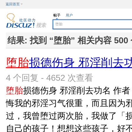
返回首页
帖子
用户
结果:
找到 “
堕胎
” 相关内容 500
堕胎
损德伤身 邪淫削去
4 个回复 - 4652 次查看
堕胎
损德伤身 邪淫削去功名 作者
悔我的邪淫习气很重，而且因为
过，我曾堕过两次胎，我做了「
自己的孩子！想想这些孩子，好不容