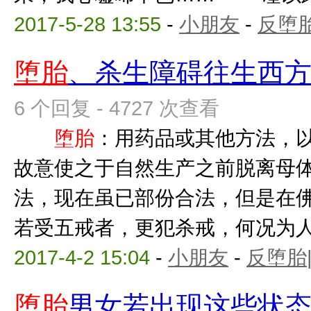
2017-5-28 13:55
-
小朋友
-
反堕胎
堕胎
、杀生障碍往生西
6 个回复 - 4727 次查看
堕胎
：用药品或其他方法，
故意使之于自然生产之前脱
法，现在虽已部份合法，但是在
若受五戒者，更犯杀戒，何况为人母
2017-4-2 15:04
-
小朋友
-
反堕胎
堕胎
男女若出现这些状