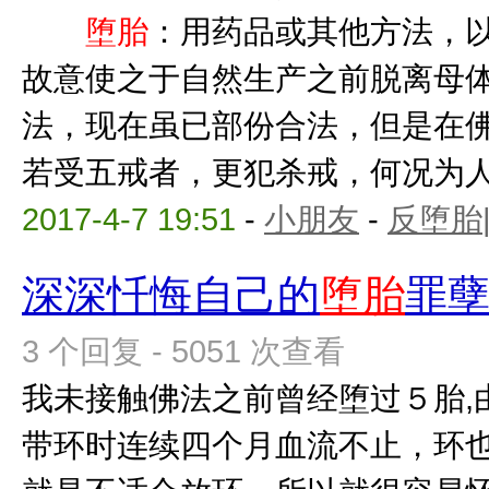
堕胎
：用药品或其他方法，
故意使之于自然生产之前脱
法，现在虽已部份合法，但是在
若受五戒者，更犯杀戒，何况为人母
2017-4-7 19:51
-
小朋友
-
反堕胎
深深忏悔自己的
堕胎
罪
3 个回复 - 5051 次查看
我未接触佛法之前曾经堕过５胎,
带环时连续四个月血流不止，环