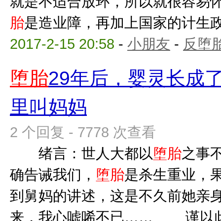
就是不适合放环，所以就很容易
胎
是造业障，再加上国家的计生政策
2017-2-15 20:58
-
小朋友
-
反堕胎
堕胎
29年后，婴灵长成
里叫妈妈
2 个回复 - 7778 次查看
绪言：世人大都以
堕胎
之事
确告诫我们，
堕胎
是杀生重业，果
到舅妈的讲述，这是不久前她亲
来，我心嘘唏不已…… 谨以此文