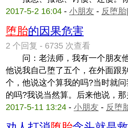
2017-5-2 16:04
-
小朋友
-
反堕胎
堕胎
的因果危害
2 个回复 - 6735 次查看
问：老法师，我有一个朋友他
他说我自己堕了五个，在外面跟
个，他说这个算我的吗?当时就问
的吗?我说当然算。后来他说，那关我
2017-5-11 13:24
-
小朋友
-
反堕胎
劝人打消
堕胎
念头就是