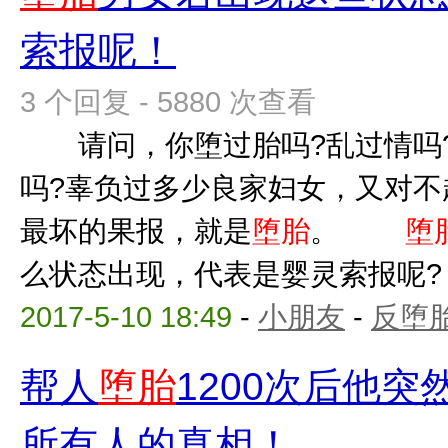
索报呢！
3 个回复 - 5880 次查看
请问，你堕过胎吗?乱过情吗?
吗?辜负过多少良家妇女，又对不
最坏的果报，就是
堕胎
。
堕
么状态出现，代表是婴灵索报呢? 
2017-5-10 18:49
-
小朋友
-
反堕胎
帮人
堕胎
1200次后他
所有人的真相！