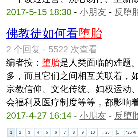
2017-5-15 18:30
-
小朋友
-
反堕胎
佛教徒如何看
堕胎
2 个回复 - 5522 次查看
编者按：
堕胎
是人类面临的难题
多，而且它们之间相互关联着，
宗教信仰、文化传统、妇权运动
会福利及医疗制度等等，都影响
2017-4-27 16:14
-
小朋友
-
反堕胎
1
2
3
4
5
6
7
8
9
10
... 25
/ 25 页