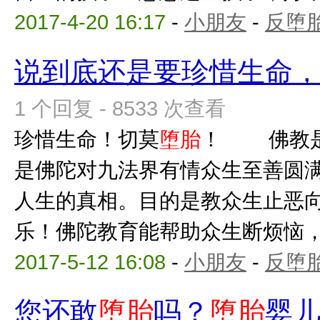
2017-4-20 16:17
-
小朋友
-
反堕胎
说到底还是要珍惜生命
1 个回复 - 8533 次查看
珍惜生命！切莫
堕胎
！ 佛教是
是佛陀对九法界有情众生至善圆
人生的真相。目的是教众生止恶
乐！佛陀教育能帮助众生断烦恼，出
2017-5-12 16:08
-
小朋友
-
反堕胎
您还敢
堕胎
吗？
堕胎
婴