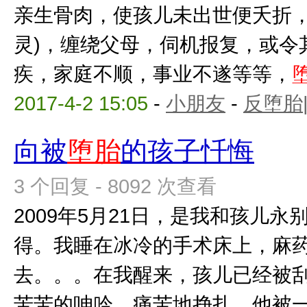
亲生骨肉，使孩儿未出世便夭折，
灵)，缠绕父母，伺机报复，或令
疾，家庭不顺，事业不遂等等，
2017-4-2 15:05
-
小朋友
-
反堕胎
向被
堕胎
的孩子忏悔
3 个回复 - 8092 次查看
2009年5月21日，是我和孩儿
得。我睡在冰冷的手术床上，麻
去。。。在我醒来，孩儿已经被
苦苦的呻吟，痛苦地挣扎，他被一点