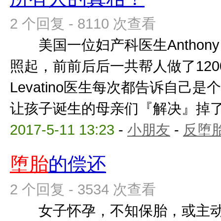
2 个回复 - 8110 次查看
美国一位妇产科医生Anthony L
照起，前前后后一共帮人做了1
Levatino医生每次都告诉自己
让孩子诞生的母亲们『解决』掉了肚
2017-5-11 13:23
-
小朋友
-
反堕胎
堕胎
的偿还
2 个回复 - 3534 次查看
女子怀孕，不知保胎，或主