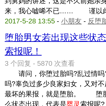
到舅妈的讲述，这是不久前她亲
来，我心嘘唏不已…… 谨以此文
2017-5-28 13:55
-
小朋友
-
反堕胎
堕胎男女若出现这些状
索报呢！
3 个回复 - 5870 次查看
请问，你堕过胎吗?乱过情吗?
吗?辜负过多少良家妇女，又对不
最坏的果报，就是堕胎。 堕胎
么状态出现，代表是
婴灵
索报呢?