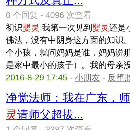
种方式及真正...
0 个回复 - 4096 次查看
初识
婴灵
我第一次见到
婴灵
还是
佛法，没有中阴身这方面的知识
个小孩，就问妈妈是谁，妈妈说
是家中最小的孩子）。我的母亲没有
2016-8-29 17:45
-
小朋友
-
反堕胎
净觉法师：我在广东，
灵
请师父超拔...
1 个回复 - 3387 次查看