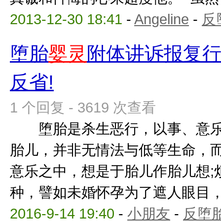
2013-12-30 18:41
-
Angeline
-
反
堕胎
婴灵
附体讲诉报复
反省!
1 个回复 - 3619 次查看
堕胎是杀生恶行，以事、意乐
胎儿，并非无情法与低等生命，
意乐之中，想是于胎儿作胎儿想;
种，譬如未婚怀孕为了遮人眼目，或
2016-9-14 19:40
-
小朋友
-
反堕胎