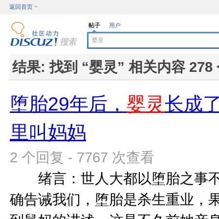
返回首页
帖子
用户
结果:
找到 “
婴灵
” 相关内容 278
堕胎29年后，
婴灵
长成
里叫妈妈
2 个回复 - 7767 次查看
绪言：世人大都以堕胎之事不
确告诫我们，堕胎是杀生重业，果