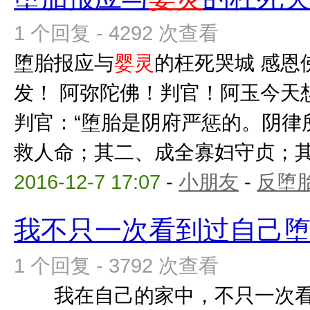
1 个回复 - 4292 次查看
堕胎报应与
婴灵
的枉死哭城 感恩
发！ 阿弥陀佛！判官！阿玉今天
判官：“堕胎是阴府严惩的。阴律
救人命；其二、成全寡妇守贞；其三
2016-12-7 17:07
-
小朋友
-
反堕胎
我不只一次看到过自己
1 个回复 - 3792 次查看
我在自己的家中，不只一次看