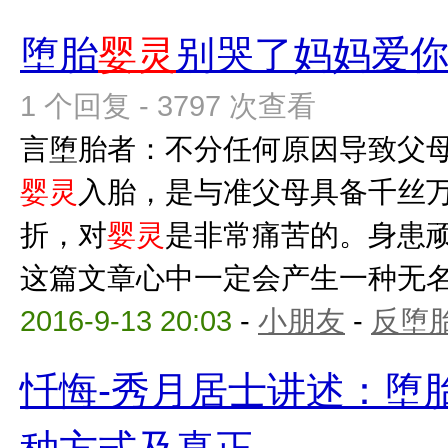
堕胎
婴灵
别哭了妈妈爱
1 个回复 - 3797 次查看
言堕胎者：不分任何原因导致父
婴灵
入胎，是与准父母具备千丝
折，对
婴灵
是非常痛苦的。身患
这篇文章心中一定会产生一种无名的
2016-9-13 20:03
-
小朋友
-
反堕胎
忏悔-秀月居士讲述：堕