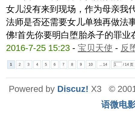
女儿没有来到现场，作为母亲我
法师是否还需要女儿单独再做法
佛!首先你要明白堕胎杀子的罪业在佛
2016-7-25 15:23
-
宝贝天使
-
反
1
2
3
4
5
6
7
8
9
10
... 14
/ 14 页
Powered by
Discuz!
X3
© 200
语微电