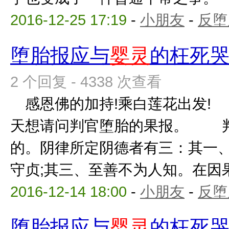
2016-12-25 17:19
-
小朋友
-
反堕
堕胎报应与
婴灵
的枉死
2 个回复 - 4338 次查看
感恩佛的加持!乘白莲花出发! 
天想请问判官堕胎的果报。 判
的。阴律所定阴德者有三：其一、
守贞;其三、至善不为人知。在因果定
2016-12-14 18:00
-
小朋友
-
反堕
堕胎报应与
婴灵
的枉死