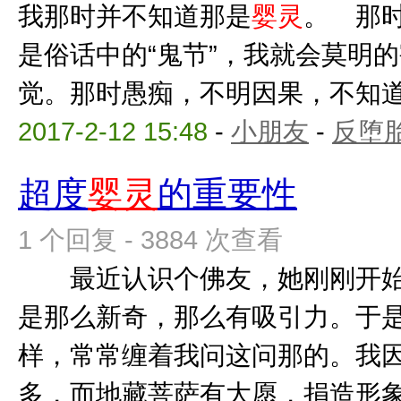
我那时并不知道那是
婴灵
。 那
是俗话中的“鬼节”，我就会莫明
觉。那时愚痴，不明因果，不知道自
2017-2-12 15:48
-
小朋友
-
反堕胎
超度
婴灵
的重要性
1 个回复 - 3884 次查看
最近认识个佛友，她刚刚开始
是那么新奇，那么有吸引力。于
样，常常缠着我问这问那的。我
多，而地藏菩萨有大愿，捐造形象，