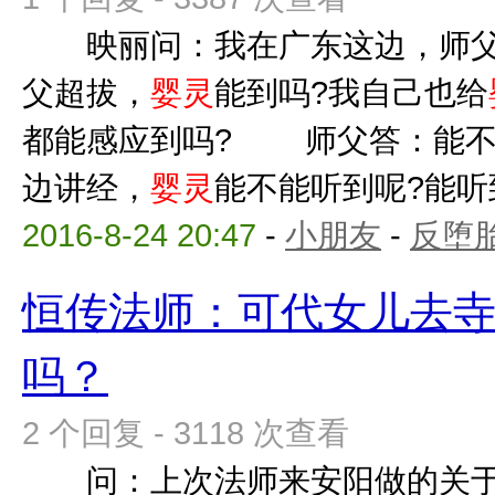
映丽问：我在广东这边，师父
父超拔，
婴灵
能到吗?我自己也给
都能感应到吗? 师父答：能不
边讲经，
婴灵
能不能听到呢?能听
2016-8-24 20:47
-
小朋友
-
反堕胎
恒传法师：可代女儿去
吗？
2 个回复 - 3118 次查看
问：上次法师来安阳做的关于