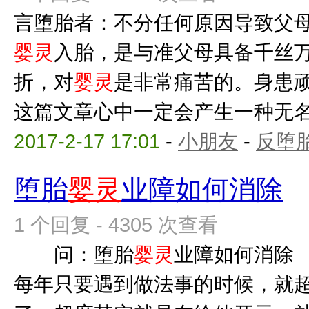
言堕胎者：不分任何原因导致父
婴灵
入胎，是与准父母具备千丝
折，对
婴灵
是非常痛苦的。身患
这篇文章心中一定会产生一种无名的
2017-2-17 17:01
-
小朋友
-
反堕胎
堕胎
婴灵
业障如何消除
1 个回复 - 4305 次查看
问：堕胎
婴灵
业障如何消除
每年只要遇到做法事的时候，就