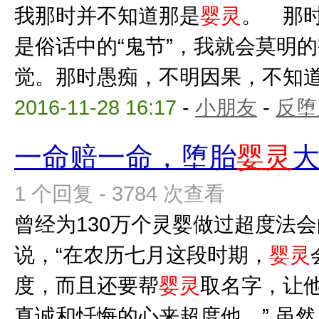
我那时并不知道那是
婴灵
。 那
是俗话中的“鬼节”，我就会莫明
觉。那时愚痴，不明因果，不知道自
2016-11-28 16:17
-
小朋友
-
反堕
一命赔一命，堕胎
婴灵
1 个回复 - 3784 次查看
曾经为130万个灵婴做过超度法
说，“在农历七月这段时期，
婴灵
度，而且还要帮
婴灵
取名字，让
真诚和忏悔的心来超度他。” 虽然，