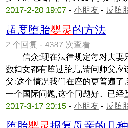
2017-2-20 19:07
-
小朋友
-
反堕胎
超度堕胎
婴灵
的方法
2 个回复 - 4387 次查看
信众:现在法律规定每对夫妻只
数妇女都有堕过胎儿,请问师父
父:这个情况我们在座的更普遍了,
一个国际问题,这个问题好。已经堕过
2017-3-17 20:15
-
小朋友
-
反堕胎
堕胎
婴灵
报复母亲的几