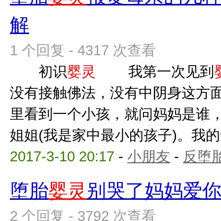
解
1 个回复 - 4317 次查看
初识
婴灵
我第一次见到
没有接触佛法，没有中阴身这方
里看到一个小孩，就问妈妈是谁
姐姐(我是家中最小的孩子)。我的母
2017-3-10 20:17
-
小朋友
-
反堕胎
堕胎
婴灵
别哭了妈妈爱
2 个回复 - 3792 次查看