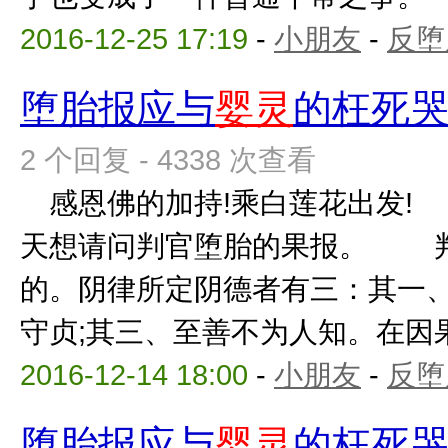
2016-12-25 17:19
-
小朋友
-
反堕
堕胎报应与
婴灵
的枉死
2 个回复 - 4338 次查看
感恩佛的加持!乘白莲花出发! 
天想请问判官堕胎的果报。 判
的。阴律所定阴德者有三：其一、
守贞;其三、至善不为人知。在因果定
2016-12-14 18:00
-
小朋友
-
反堕
堕胎报应与
婴灵
的枉死