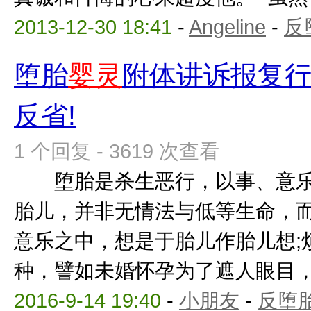
2013-12-30 18:41
-
Angeline
-
反
堕胎
婴灵
附体讲诉报复
反省!
1 个回复 - 3619 次查看
堕胎是杀生恶行，以事、意乐
胎儿，并非无情法与低等生命，
意乐之中，想是于胎儿作胎儿想;
种，譬如未婚怀孕为了遮人眼目，或
2016-9-14 19:40
-
小朋友
-
反堕胎