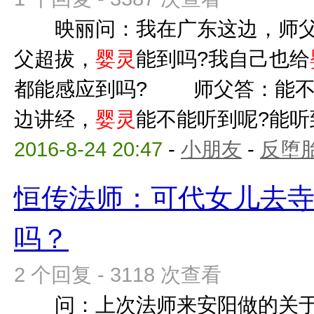
映丽问：我在广东这边，师父
父超拔，
婴灵
能到吗?我自己也给
都能感应到吗? 师父答：能不
边讲经，
婴灵
能不能听到呢?能听
2016-8-24 20:47
-
小朋友
-
反堕胎
恒传法师：可代女儿去
吗？
2 个回复 - 3118 次查看
问：上次法师来安阳做的关于