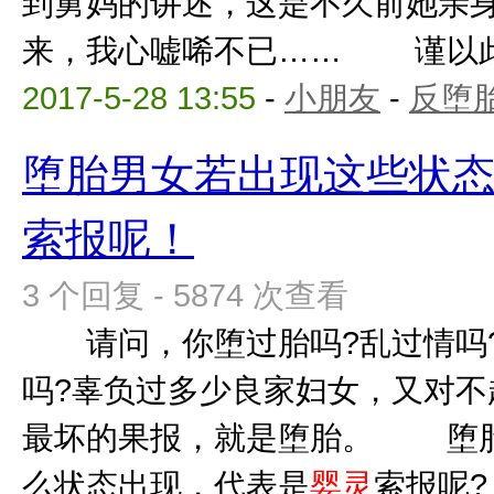
到舅妈的讲述，这是不久前她亲
来，我心嘘唏不已…… 谨以此文
2017-5-28 13:55
-
小朋友
-
反堕胎
堕胎男女若出现这些状
索报呢！
3 个回复 - 5874 次查看
请问，你堕过胎吗?乱过情吗?
吗?辜负过多少良家妇女，又对不
最坏的果报，就是堕胎。 堕胎
么状态出现，代表是
婴灵
索报呢?