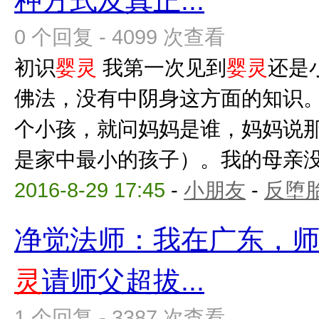
种方式及真正...
0 个回复 - 4099 次查看
初识
婴灵
我第一次见到
婴灵
还是
佛法，没有中阴身这方面的知识
个小孩，就问妈妈是谁，妈妈说
是家中最小的孩子）。我的母亲没有
2016-8-29 17:45
-
小朋友
-
反堕胎
净觉法师：我在广东，
灵
请师父超拔...
1 个回复 - 3387 次查看