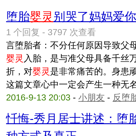
堕胎
婴灵
别哭了妈妈爱
1 个回复 - 3797 次查看
言堕胎者：不分任何原因导致父
婴灵
入胎，是与准父母具备千丝
折，对
婴灵
是非常痛苦的。身患
这篇文章心中一定会产生一种无名的
2016-9-13 20:03
-
小朋友
-
反堕胎
忏悔-秀月居士讲述：堕