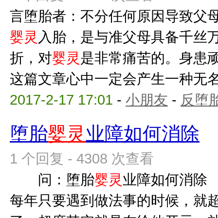
言堕胎者：不分任何原因导致父
婴灵
入胎，是与准父母具备千丝
折，对
婴灵
是非常痛苦的。身患
这篇文章心中一定会产生一种无名的
2017-2-17 17:01
-
小朋友
-
反堕胎
堕胎
婴灵
业障如何消除
1 个回复 - 4308 次查看
问：堕胎
婴灵
业障如何消除
每年只要遇到做法事的时候，就