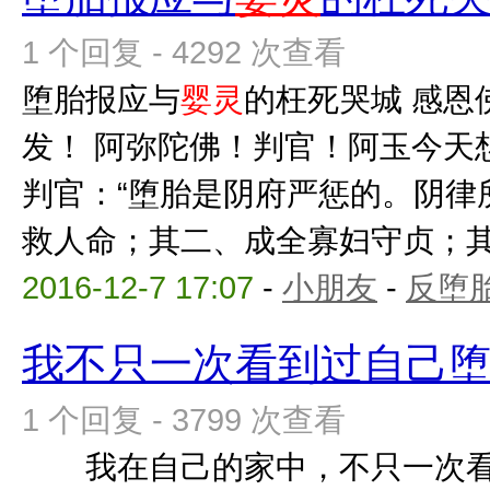
1 个回复 - 4292 次查看
堕胎报应与
婴灵
的枉死哭城 感恩
发！ 阿弥陀佛！判官！阿玉今天
判官：“堕胎是阴府严惩的。阴律
救人命；其二、成全寡妇守贞；其三
2016-12-7 17:07
-
小朋友
-
反堕胎
我不只一次看到过自己
1 个回复 - 3799 次查看
我在自己的家中，不只一次看