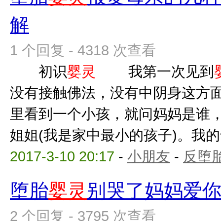
解
1 个回复 - 4318 次查看
初识
婴灵
我第一次见到
没有接触佛法，没有中阴身这方
里看到一个小孩，就问妈妈是谁
姐姐(我是家中最小的孩子)。我的母
2017-3-10 20:17
-
小朋友
-
反堕胎
堕胎
婴灵
别哭了妈妈爱
2 个回复 - 3795 次查看