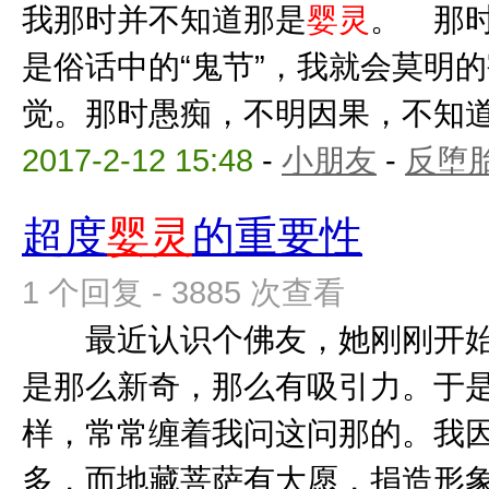
我那时并不知道那是
婴灵
。 那
是俗话中的“鬼节”，我就会莫明
觉。那时愚痴，不明因果，不知道自
2017-2-12 15:48
-
小朋友
-
反堕胎
超度
婴灵
的重要性
1 个回复 - 3885 次查看
最近认识个佛友，她刚刚开始
是那么新奇，那么有吸引力。于
样，常常缠着我问这问那的。我
多，而地藏菩萨有大愿，捐造形象，