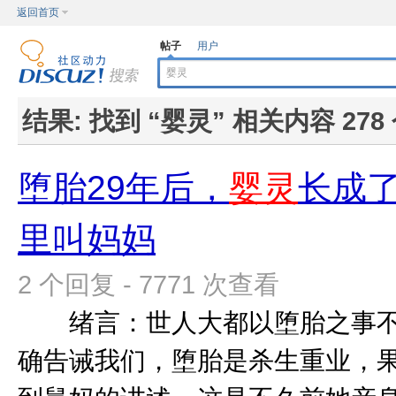
返回首页
帖子
用户
结果:
找到 “
婴灵
” 相关内容 278
堕胎29年后，
婴灵
长成
里叫妈妈
2 个回复 - 7771 次查看
绪言：世人大都以堕胎之事不
确告诫我们，堕胎是杀生重业，果