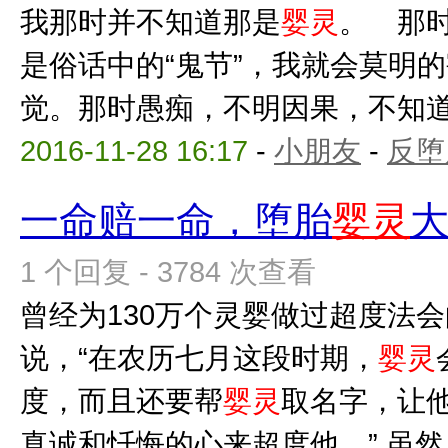
我那时并不知道那是
婴灵
。 那
是俗话中的“鬼节”，我就会莫明
觉。那时愚痴，不明因果，不知道自
2016-11-28 16:17
-
小朋友
-
反堕
一命赔一命，堕胎
婴灵
1 个回复 - 3784 次查看
曾经为130万个灵婴做过超度法
说，“在农历七月这段时期，
婴灵
度，而且还要帮
婴灵
取名字，让
真诚和忏悔的心来超度他。” 虽然，