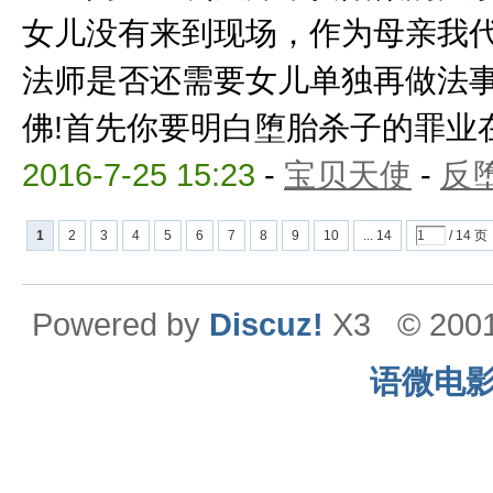
女儿没有来到现场，作为母亲我
法师是否还需要女儿单独再做法
佛!首先你要明白堕胎杀子的罪业在佛
2016-7-25 15:23
-
宝贝天使
-
反
1
2
3
4
5
6
7
8
9
10
... 14
/ 14 页
Powered by
Discuz!
X3
© 200
语微电