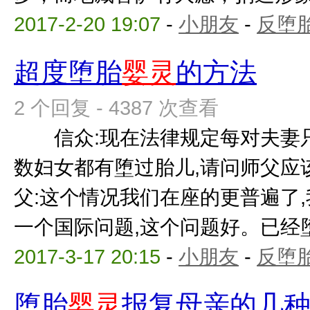
2017-2-20 19:07
-
小朋友
-
反堕胎
超度堕胎
婴灵
的方法
2 个回复 - 4387 次查看
信众:现在法律规定每对夫妻只
数妇女都有堕过胎儿,请问师父
父:这个情况我们在座的更普遍了,
一个国际问题,这个问题好。已经堕过
2017-3-17 20:15
-
小朋友
-
反堕胎
堕胎
婴灵
报复母亲的几