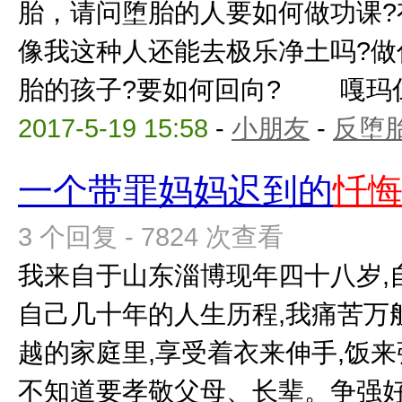
胎，请问堕胎的人要如何做功课?
像我这种人还能去极乐净土吗?做
胎的孩子?要如何回向? 嘎玛仁波
2017-5-19 15:58
-
小朋友
-
反堕胎
一个带罪妈妈迟到的
忏
3 个回复 - 7824 次查看
我来自于山东淄博现年四十八岁,
自己几十年的人生历程,我痛苦万
越的家庭里,享受着衣来伸手,饭来
不知道要孝敬父母、长辈。争强好胜,