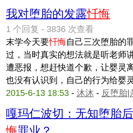
我对堕胎的发露
忏悔
1 个回复 - 3836 次查看
末学今天要
忏悔
自己三次堕胎的
过，当时真实的想法就是听老师
遭恶报，想赶快道个歉，让婴灵
也没有认识到，自己的行为给婴灵带
2015-6-13 18:53
-
沐沐
-
反堕胎|
嘎玛仁波切：无知堕胎
悔
罪业？