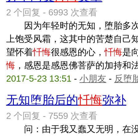
2 个回复 - 6993 次查看
因为年轻时的无知，堕胎多次
上饱受风霜，这其中的苦楚自己
望怀着
忏悔
很感恩的心，
忏悔
是
悔
，感恩是感恩佛菩萨的加持和法师
2017-5-23 13:51
-
小朋友
-
反堕胎
无知堕胎后的
忏悔
弥补
2 个回复 - 7559 次查看
问：由于我又蠢又无明，在没