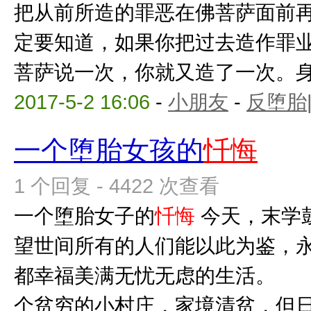
把从前所造的罪恶在佛菩萨面前
定要知道，如果你把过去造作罪
菩萨说一次，你就又造了一次。身没
2017-5-2 16:06
-
小朋友
-
反堕胎
一个堕胎女孩的
忏悔
1 个回复 - 4422 次查看
一个堕胎女子的
忏悔
今天，末学
望世间所有的人们能以此为鉴，
都幸福美满无忧无虑的生活
个贫穷的小村庄，家境清贫，但日子