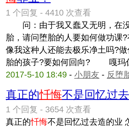
1 个回复 - 4410 次查看
问：由于我又蠢又无明，在没
胎，请问堕胎的人要如何做功课?
像我这种人还能去极乐净土吗?做
胎的孩子?要如何回向? 嘎玛仁波
2017-5-10 18:49
-
小朋友
-
反堕胎
真正的
忏悔
不是回忆过
1 个回复 - 3654 次查看
真正的
忏悔
不是回忆过去造的业 