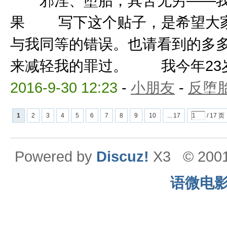
邪淫、堕胎，其苦无穷——我
果 写下这个贴子，是希望大家
与我同等的错误。也请看到的多
来减轻我的罪过。 我今年23岁，
2016-9-30 12:23
-
小朋友
-
反堕胎
1
2
3
4
5
6
7
8
9
10
... 17
/ 17 页
Powered by
Discuz!
X3
© 200
语微电