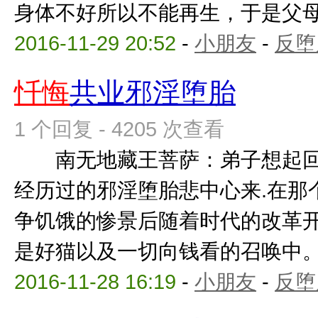
身体不好所以不能再生，于是父母离婚
2016-11-29 20:52
-
小朋友
-
反堕
忏悔
共业邪淫堕胎
1 个回复 - 4205 次查看
南无地藏王菩萨：弟子想起回
经历过的邪淫堕胎悲中心来.在那
争饥饿的惨景后随着时代的改革
是好猫以及一切向钱看的召唤中。我
2016-11-28 16:19
-
小朋友
-
反堕