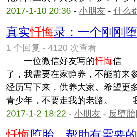
2017-1-10 20:36
-
小朋友
-
什么
真实
忏悔
录：一个刚刚
1 个回复 - 4120 次查看
一位微信好友写的
忏悔
信 
了，我需要在家静养，不能前来
经历写下来，供养大家。希望更
青少年，不要走我的老路。 我是
2017-1-2 18:22
-
小朋友
-
反堕胎
忏悔
堕胎，帮助有需要