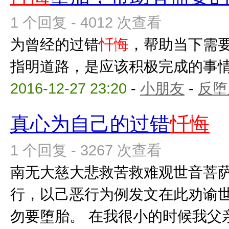
1 个回复 - 4012 次查看
为曾经的过错
忏悔
，帮助当下需
指明道路，是应该积极完成的事
2016-12-27 23:20
-
小朋友
-
反堕
真心为自己的过错
忏悔
1 个回复 - 3267 次查看
南无大慈大悲救苦救难观世音菩
行，以己恶行为例发文在此劝谕
勿要堕胎。 在我很小的时候我父