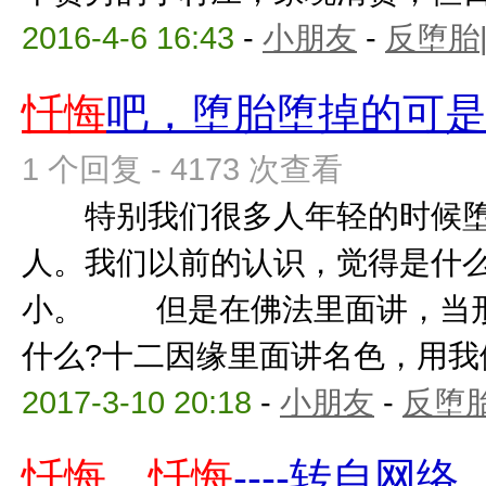
2016-4-6 16:43
-
小朋友
-
反堕胎
忏悔
吧，堕胎堕掉的可
1 个回复 - 4173 次查看
特别我们很多人年轻的时候堕
人。我们以前的认识，觉得是什么
小。 但是在佛法里面讲，当形
什么?十二因缘里面讲名色，用我们
2017-3-10 20:18
-
小朋友
-
反堕胎
忏悔
、
忏悔
----转自网络