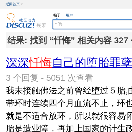
返回首页
帖子
用户
结果:
找到 “
忏悔
” 相关内容 327
深深
忏悔
自己的堕胎罪
3 个回复 - 5051 次查看
我未接触佛法之前曾经堕过５胎,
带环时连续四个月血流不止，环
就是不适合放环，所以就很容易
胎是造业障，再加上国家的计生政策