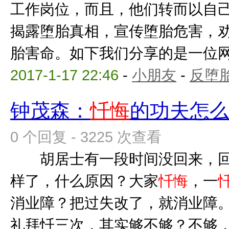
工作岗位，而且，他们转而以自
揭露堕胎真相，宣传堕胎危害，
胎害命。如下我们分享的是一位网友
2017-1-17 22:46
-
小朋友
-
反堕胎
钟茂森：
忏悔
的功夫怎
0 个回复 - 3225 次查看
胡居士有一段时间没回来，回
样了，什么原因？大家
忏悔
，一
消业障？把过失改了，就消业障
礼拜忏三次，其实够不够？不够，要