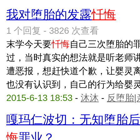
我对堕胎的发露
忏悔
1 个回复 - 3826 次查看
末学今天要
忏悔
自己三次堕胎的
过，当时真实的想法就是听老师
遭恶报，想赶快道个歉，让婴灵
也没有认识到，自己的行为给婴灵带
2015-6-13 18:53
-
沐沐
-
反堕胎|
嘎玛仁波切：无知堕胎
悔
罪业？