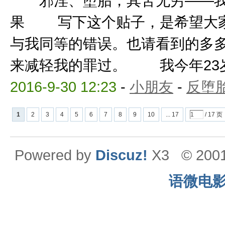
邪淫、堕胎，其苦无穷——我
果 写下这个贴子，是希望大家
与我同等的错误。也请看到的多
来减轻我的罪过。 我今年23岁，
2016-9-30 12:23
-
小朋友
-
反堕胎
1
2
3
4
5
6
7
8
9
10
... 17
/ 17 页
Powered by
Discuz!
X3
© 200
语微电