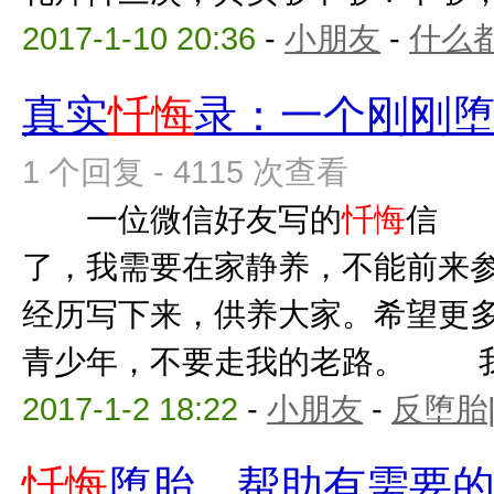
2017-1-10 20:36
-
小朋友
-
什么
真实
忏悔
录：一个刚刚
1 个回复 - 4115 次查看
一位微信好友写的
忏悔
信 
了，我需要在家静养，不能前来
经历写下来，供养大家。希望更
青少年，不要走我的老路。 我是
2017-1-2 18:22
-
小朋友
-
反堕胎
忏悔
堕胎，帮助有需要