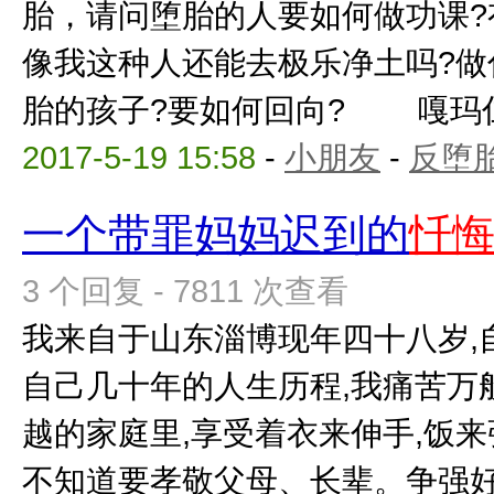
胎，请问堕胎的人要如何做功课?
像我这种人还能去极乐净土吗?做
胎的孩子?要如何回向? 嘎玛仁波
2017-5-19 15:58
-
小朋友
-
反堕胎
一个带罪妈妈迟到的
忏
3 个回复 - 7811 次查看
我来自于山东淄博现年四十八岁,
自己几十年的人生历程,我痛苦万
越的家庭里,享受着衣来伸手,饭来
不知道要孝敬父母、长辈。争强好胜,