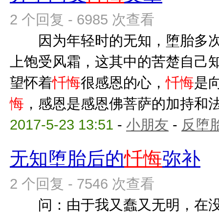
2 个回复 - 6985 次查看
因为年轻时的无知，堕胎多次
上饱受风霜，这其中的苦楚自己
望怀着
忏悔
很感恩的心，
忏悔
是
悔
，感恩是感恩佛菩萨的加持和法师
2017-5-23 13:51
-
小朋友
-
反堕胎
无知堕胎后的
忏悔
弥补
2 个回复 - 7546 次查看
问：由于我又蠢又无明，在没