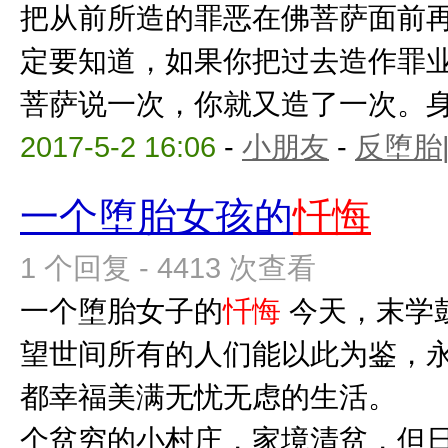
把从前所造的罪恶在佛菩萨面前
定要知道，如果你把过去造作罪
菩萨说一次，你就又造了一次。身没
2017-5-2 16:06
-
小朋友
-
反堕胎
一个堕胎女孩的
忏悔
1 个回复 - 4413 次查看
一个堕胎女子的
忏悔
今天，末学
望世间所有的人们能以此为鉴，
都幸福美满无忧无虑的生活
个贫穷的小村庄，家境清贫，但日子