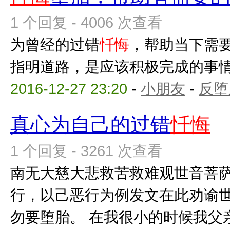
1 个回复 - 4006 次查看
为曾经的过错
忏悔
，帮助当下需
指明道路，是应该积极完成的事
2016-12-27 23:20
-
小朋友
-
反堕
真心为自己的过错
忏悔
1 个回复 - 3261 次查看
南无大慈大悲救苦救难观世音菩
行，以己恶行为例发文在此劝谕
勿要堕胎。 在我很小的时候我父