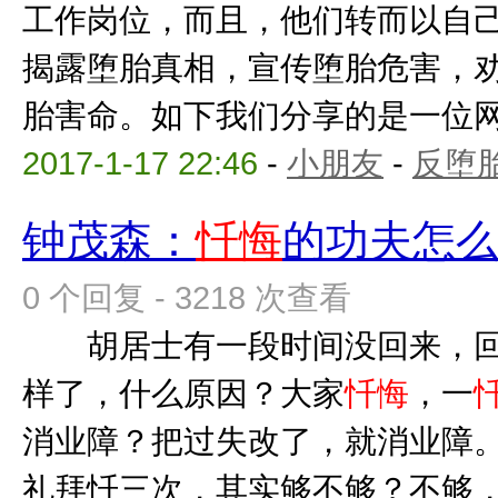
工作岗位，而且，他们转而以自
揭露堕胎真相，宣传堕胎危害，
胎害命。如下我们分享的是一位网友
2017-1-17 22:46
-
小朋友
-
反堕胎
钟茂森：
忏悔
的功夫怎
0 个回复 - 3218 次查看
胡居士有一段时间没回来，回
样了，什么原因？大家
忏悔
，一
消业障？把过失改了，就消业障
礼拜忏三次，其实够不够？不够，要