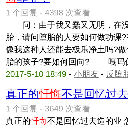
1 个回复 - 4398 次查看
问：由于我又蠢又无明，在没
胎，请问堕胎的人要如何做功课?
像我这种人还能去极乐净土吗?做
胎的孩子?要如何回向? 嘎玛仁波
2017-5-10 18:49
-
小朋友
-
反堕胎
真正的
忏悔
不是回忆过
1 个回复 - 3649 次查看
真正的
忏悔
不是回忆过去造的业 