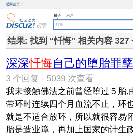
返回首页
帖子
用户
结果:
找到 “
忏悔
” 相关内容 327
深深
忏悔
自己的堕胎罪
3 个回复 - 5039 次查看
我未接触佛法之前曾经堕过５胎,
带环时连续四个月血流不止，环
就是不适合放环，所以就很容易
胎是造业障，再加上国家的计生政策