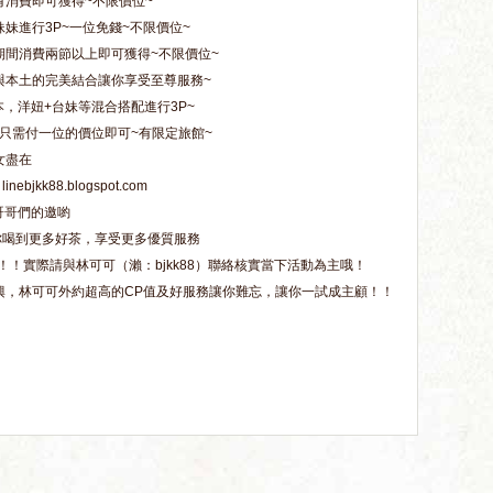
有消費即可獲得~不限價位~
妹進行3P~一位免錢~不限價位~
期間消費兩節以上即可獲得~不限價位~
與本土的完美結合讓你享受至尊服務~
本，洋妞+台妹等混合搭配進行3P~
妹只需付一位的價位即可~有限定旅館~
女盡在
kk88.blogspot.com
哥哥們的邀喲
你喝到更多好茶，享受更多優質服務
！！實際請與林可可（瀨：bjkk88）聯絡核實當下活動為主哦！
興，林可可外約超高的CP值及好服務讓你難忘，讓你一試成主顧！！