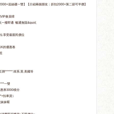
000+送絲襪一雙】【介紹兩個朋友：折扣2000+第二節可半價】
）
VIP會員唷
t;一撥即通 暢通無阻&quot;
扣.享受最親民價位
1K的優惠卷
照
******.韓系.英.美國等
***一雙
惠券3000積分
*+扣車資）
次妹妹喔