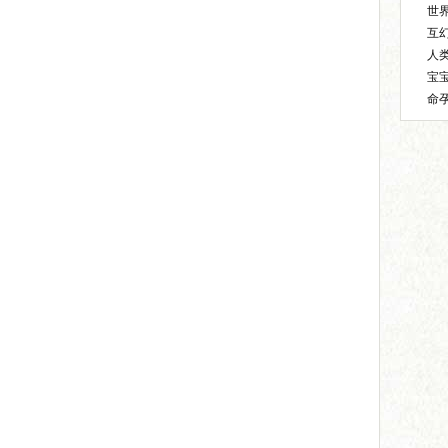
世
互
人
宝
命