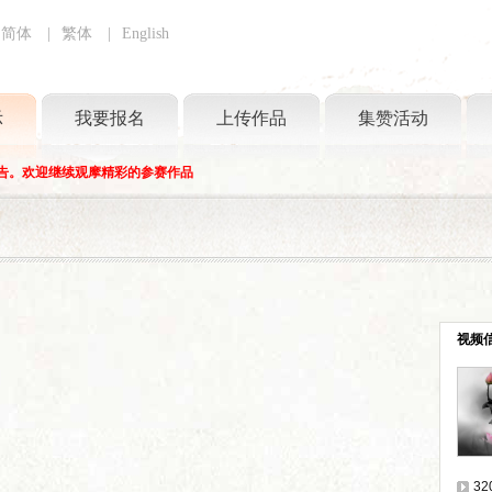
简体
|
繁体
|
English
示
我要报名
上传作品
集赞活动
告。欢迎继续观摩精彩的参赛作品
视频
32