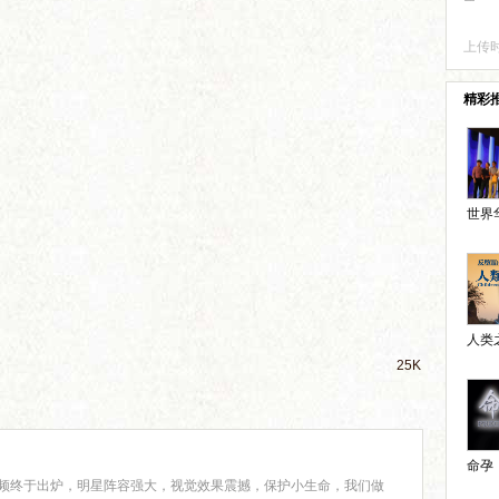
上传时
精彩
世界华
人类之
25K
命孕（
频终于出炉，明星阵容强大，视觉效果震撼，保护小生命，我们做