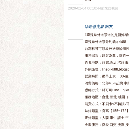
Test
2020-02-04 06:10:44前来自视频
华语微电影网友
#麻辣妹外送茶送的是新鮮感
麻辣妹外送茶外約賴bjkk88
台灣林可可頂級外送茶論壇
服務宗旨：以客為尊，讓你
約會地點：旅館.酒店.汽旅.飯
外約論壇：linebjkk88.blo
營業時間：從早上10：00-凌
消費價格：北部4.5K起跳 中
聯絡方式：林可可Line：bjkk88
服務地區：台北-新北-桃園（龜
消費方式：不刷卡√不轉賬√
妹妹類型：身高【155~172】 胸
正妹類型：人妻.學生.護士.空姐
全套服務：愛愛 口交 洗澡 按