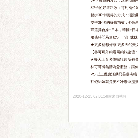
3P卡獲得的方式：活動期間
3P卡的好康功效：可約兩位妹
雙拼3P卡獲得的方式：活動
雙拼3P卡的好康功效：外籍
可選擇台妹+日本，韓國+日
服務時間為3H2S~一節~妹
★更多精彩好茶 更多天然美
【林可可外約看照約妹論壇：linebj
★每天上百名兼職靚妹 等待
林可可將熱情為您服務，讓
PS:以上優惠活動只是參考哦
打炮約妹就是要不冷場.玩盡
2020-12-25 02:01:58前来自视频