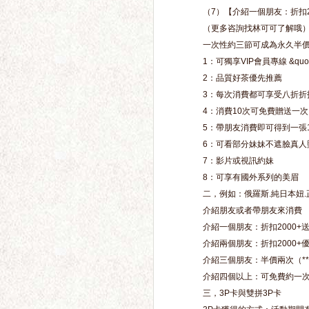
（7）【介紹一個朋友：折扣2
（更多咨詢找林可可了解哦
一次性約三節可成為永久半價
1：可獨享VIP會員專線 &quo
2：品質好茶優先推薦
3：每次消費都可享受八折折
4：消費10次可免費贈送一次
5：帶朋友消費即可得到一張
6：可看部分妹妹不遮臉真人
7：影片或視訊約妹
8：可享有國外系列的美眉
二，例如：俄羅斯.純日本妞.正牌
介紹朋友或者帶朋友來消費
介紹一個朋友：折扣2000+送
介紹兩個朋友：折扣2000+優
介紹三個朋友：半價兩次（**
介紹四個以上：可免費約一
三，3P卡與雙拼3P卡