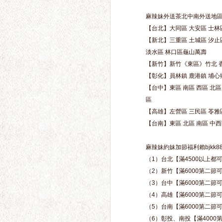
麻辣妹外送茶北中南外送地區瀨
【台北】大同區 大安區 士林區
【新北】三重區 土城區 汐止區
淡水區 林口區龜山萬壽
【新竹】新竹《東區》竹北 
【彰化】員林鎮 鹿港鎮 埔心鄉
【台中】東區 南區 西區 北區
區
【高雄】左營區 三民區 苓雅區
【台南】東區 北區 南區 中西
麻辣妹約妹加節福利賴bjkk8
（1）台北【滿4500以上都可
（2）新竹【滿6000第二節可
（3）台中【滿6000第二節可
（4）高雄【滿6000第二節可
（5）台南【滿6000第二節可
（6）彰投、南投【滿4000