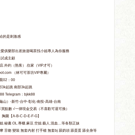
給的是刺激感
性愛俱樂部出差旅遊喝茶找小姐專人為你服務
一試成主顧
店.外約（熟客）.住家（VIP才可）
gspot.com （林可可茶坊VIP專屬）
晨02：00
部3k起跳 南部3k起跳
 Telegram：bjkk88
山）-新竹-台中-彰化-南投-高雄-台南
不買點數 √一律現金交易（不喜歡可退可換）
圍【A-B-C-D-E-F-G】
.秘書.OL.專櫃.麻豆.空姐.藝人.混血....等各類正妹
摩 舌吻 變裝 無套內射 打手槍 無套bj 舔奶頭 舔蛋蛋 舔全身等