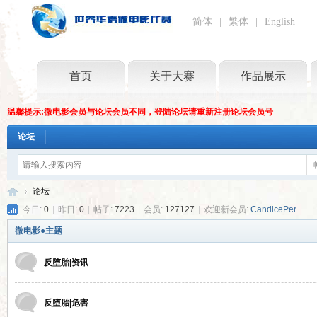
简体
|
繁体
|
English
首页
关于大赛
作品展示
温馨提示:微电影会员与论坛会员不同，登陆论坛请重新注册论坛会员号
论坛
论坛
今日:
0
|
昨日:
0
|
帖子:
7223
|
会员:
127127
|
欢迎新会员:
CandicePer
微电影●主题
世
»
反堕胎|资讯
反堕胎|危害