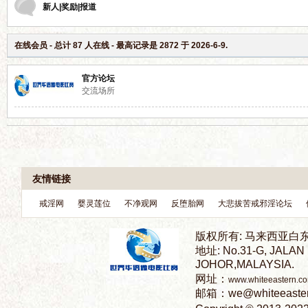
新人|奖励|报道
电
在线会员
- 总计
87
人在线 - 最高记录是
2872
于
2026-6-9
.
官方论坛
交流场所
影
论