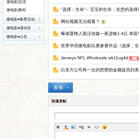
微电影|交流
“选择；生命”-- 宝宝的生命；在您的选
微电影|教程
微电影●集赞活动
网站视频无法观看？
微电影●灌水区
曝谢霆锋入股汉传媒一夜进账1.4亿 单
界
微电影●公告
世界华语微电影比赛参赛作品《选择，生
Jerseys NFL Wholesale wk11ug4d
白东方公司再一次的把赞助金额提高到美金20
华
快速发帖