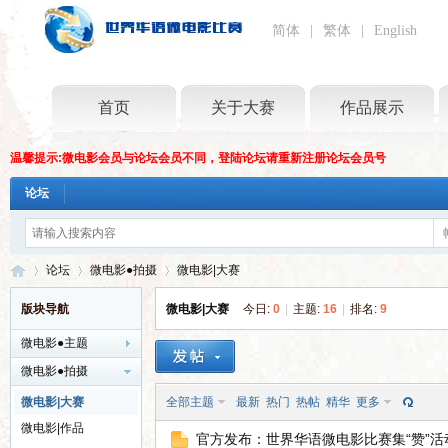
简体
|
繁体
|
English
首页
关于大赛
作品展示
温馨提示:微电影会员与论坛会员不同，登陆论坛请重新注册论坛会员号
论坛
论坛
微电影●拍摄
微电影|大赛
版块导航
微电影|大赛
今日:
0
|
主题:
16
|
排名:
9
微电影●主题
世
»
›
›
微电影●拍摄
微电影|大赛
全部主题
最新
热门
热帖
精华
更多
微电影|作品
官方发布：世界华语微电影比赛集“赞”活