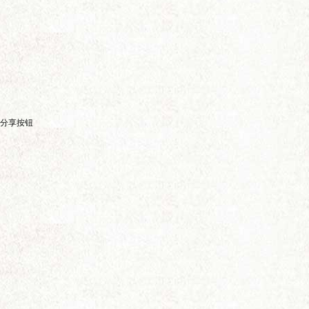
电
分享按钮
影
论