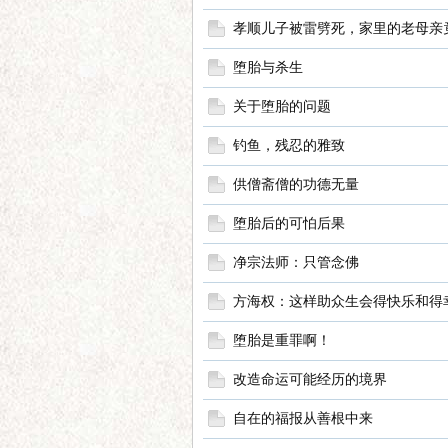
孝顺儿子被雷劈死，家里的老母亲
语
堕胎与杀生
关于堕胎的问题
钓鱼，残忍的雅致
供僧斋僧的功德无量
堕胎后的可怕后果
微
净宗法师：只管念佛
方海权：这样助众生会得快乐和得
堕胎是重罪啊！
改造命运可能经历的境界
自在的福报从善根中来