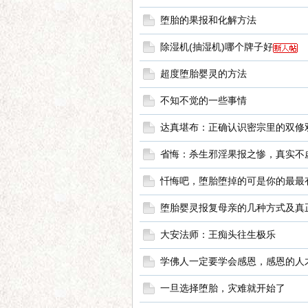
堕胎的果报和化解方法
除湿机(抽湿机)哪个牌子好
超度堕胎婴灵的方法
不知不觉的一些事情
坛
达真堪布：正确认识密宗里的双修
省悔：杀生邪淫果报之惨，真实不
忏悔吧，堕胎堕掉的可是你的最最
堕胎婴灵报复母亲的几种方式及真
大安法师：王痴头往生极乐
学佛人一定要学会感恩，感恩的人
一旦选择堕胎，灾难就开始了