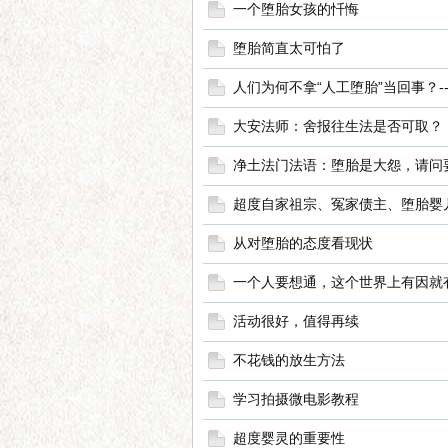
一个堕胎女孩的忏悔
电
堕胎简直太可怕了
人们为何不拿“人工堕胎”当回事？---
大安法师：舍报往生法是否可取？
净土法门法语：堕胎是大怨，请问
超度自家祖宗、冤家债主、堕胎婴儿
影
从对堕胎的态度看现状
一个人要想通，这个世界上有因就
活动很好，值得再续
不花钱的放生方法
学习拍摄微电影教程
论
超度婴灵的重要性