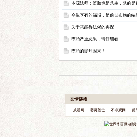
本源法师：堕胎也是杀生，杀的是
今生享有的福报，是前世布施的结
关于慧能得法偈的再探
堕胎严重恶果，请仔细看
堕胎的惨烈因果！