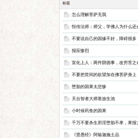
标题
怎么理解菩萨无我
恒传法师：师父，学佛人为什么还
界
不要说自己的因缘不好，障碍很多
报应惨烈
宣化上人：两件阴德事，改穷苦之
不要把世间的欲望加在佛菩萨身上
堕胎的因果太悲惨
华
天台智者大师凿放生池
小时候药鱼的因果
千万不要杀生邪淫堕胎不孝，果报
《贤愚经》阿输迦施土品