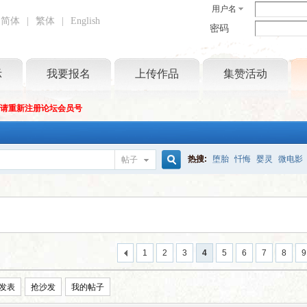
用户名
简体
|
繁体
|
English
密码
示
我要报名
上传作品
集赞活动
坛请重新注册论坛会员号
热搜:
堕胎
忏悔
婴灵
微电影
帖子
搜
索
1
2
3
4
5
6
7
8
9
发表
抢沙发
我的帖子