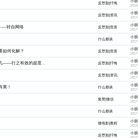
小朋
反堕胎|忏悔
2016
小朋
反堕胎|资讯
2017
小朋
---转自网络
反堕胎|危害
2017
小朋
什么都谈
2017
小朋
要如何化解？
反堕胎|危害
2017
小朋
——行之有效的超度...
反堕胎|忏悔
2017
小朋
反堕胎|资讯
2017
小朋
有果！
什么都谈
2017
小朋
集赞|微信
2017
小朋
什么都谈
2017
小朋
微电影|教程
2013
小朋
反堕胎|忏悔
2017