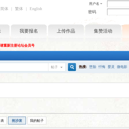
用户名
简体
|
繁体
|
English
密码
示
我要报名
上传作品
集赞活动
坛请重新注册论坛会员号
热搜:
堕胎
忏悔
婴灵
微电影
帖子
搜
索
发表
抢沙发
我的帖子