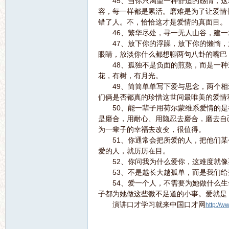
45、当你只渴望一种舒适的感情，这
容，每一样都是累活。磨难是为了让爱情
错了人。不，恰恰这才是爱情的真面目。
46、繁华尽处，寻一无人山谷，建一
47、放下你的浮躁，放下你的懒惰，
眼睛，放淡你什么都想聊两句八卦的嘴巴
48、孤独不是负面的煎熬，而是一种
花，有树，有月光。
坛
49、简简单单写下爱与思念，两个相爱
们俩是否都真的珍惜这世间最唯美的爱情
50、能一辈子用荷尔蒙维系爱情的是
是磨合，用耐心、用隐忍去磨合，磨去自
为一辈子的幸福去改变，很值得。
51、你通常会把所爱的人，把他们某
爱的人，就历历在目。
52、你问我为什么爱你，这难度就像
53、不是越长大越孤单，而是我们给
54、爱一个人，不需要为她做什么生
子都为她做这些微不足道的小事。爱就是
演讲口才学习就来中国口才网
http://w