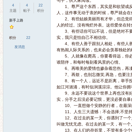
句子，供大家阅读。
4
4
22
1、尊严这个东西，其实是和欲望成反
主题
帖子
积分
人，这件事无动于衷的时候，尊严就会在
2、有些姑娘美丽而有才华，但总觉得
新手上路
人的经过。没有绚烂外表。这些爱坐在转
3、有些话你可以不说，但是绝对不要
界
实，我只是怕自己不相信你。
积分
22
4、有些人善于跟别人相处，有些人善
发消息
有热闹人际关系的，也未必会羡慕独处的
5、人就像在爬高，你要看得远，你必
谁陪伴，和每时每刻看风景的心情。
6、再唯美的爱情也掺杂着悲伤，再凄
7、再烦，也别忘微笑;再急，也要注意
8、有一个人，远近不是距离，举手投
如江河汹涌，有时似涧溪淙淙。他让你拥
华
9、永远不要说这个世界上再也没有好
实，分手之后没必要记恨，更没必要自暴
10、一直想做个安静的行者，在最深
11、人生三大遗憾：不会选择;不坚持
12、在过去的某一天，你遇到了一个
叫做无忧无虑。在过去的某一天，有一个
13、在人们的存折里，不管有多少个0