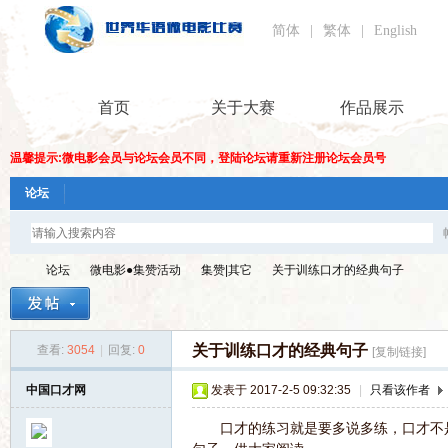
简体
|
繁体
|
English
首页
关于大赛
作品展示
温馨提示:微电影会员与论坛会员不同，登陆论坛请重新注册论坛会员号
论坛
论坛
微电影●集赞活动
集赞|其它
关于训练口才的经典句子
关于训练口才的经典句子
查看:
3054
|
回复:
0
[复制链接]
世
»
›
›
›
中国口才网
发表于 2017-2-5 09:32:35
|
只看该作者
口才的练习就是要多说多练，口才不是