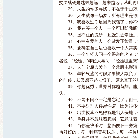
交叉线确是越来越远，越来越远，从此再
电
29、人生的许多寻找，不在于千山万水
30、人生就像一场梦，所有理由是假
31、我喜欢过你是因为我瞎了，你不
32、我在等一个人，一个可以陪我听
33、握不住的流沙，勉强别去牵挂。
34、心中有爱的人，会散发正能量，
35、要确定自己是否喜欢一个人其实
36、一个年轻人问一个得道的老者：“智
者说：“经验。”年轻人再问：“经验哪里来
影
37、人们宁愿去关心一个蹩脚电影演
38、年轻气盛的时候如果被人欺负了
的时候，却又想不起去恨了。原来真正的
39、你越优秀，世界对你越苛刻。庸
失。
40、不闻不问不一定是忘记了，但一
41、不要对别人轻易许诺，因为很多
42、出类拔萃不见得就是出人头地，
43、单身并不意味着脆弱，它意味着
44、当你是快乐时，悲伤便在一旁窥视
论
得好好的，每一种痛苦与快乐，每一样你