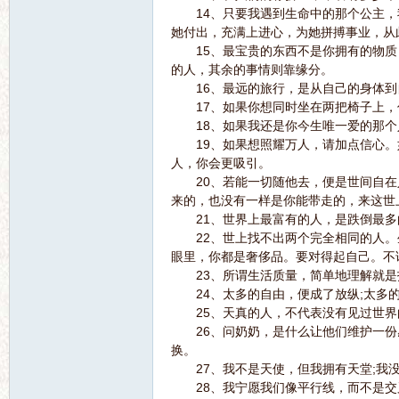
14、只要我遇到生命中的那个公主，
她付出，充满上进心，为她拼搏事业，从
15、最宝贵的东西不是你拥有的物质
语
的人，其余的事情则靠缘分。
16、最远的旅行，是从自己的身体到
17、如果你想同时坐在两把椅子上，
18、如果我还是你今生唯一爱的那个
19、如果想照耀万人，请加点信心。
人，你会更吸引。
20、若能一切随他去，便是世间自在
来的，也没有一样是你能带走的，来这世
21、世界上最富有的人，是跌倒最多
微
22、世上找不出两个完全相同的人。
眼里，你都是奢侈品。要对得起自己。不
23、所谓生活质量，简单地理解就是
24、太多的自由，便成了放纵;太多的
25、天真的人，不代表没有见过世界
26、问奶奶，是什么让他们维护一份感
换。
27、我不是天使，但我拥有天堂;我没
28、我宁愿我们像平行线，而不是交