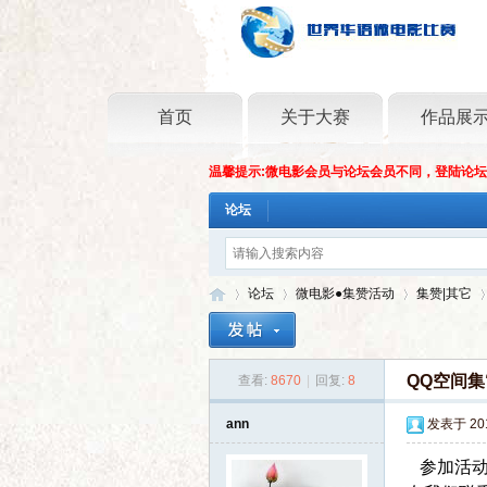
首页
关于大赛
作品展
温馨提示:微电影会员与论坛会员不同，登陆论
论坛
论坛
微电影●集赞活动
集赞|其它
QQ空间集
查看:
8670
|
回复:
8
世
»
›
›
›
ann
发表于 2014
参加活动