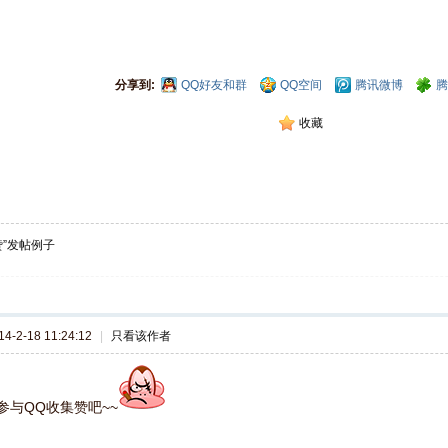
分享到:
QQ好友和群
QQ空间
腾讯微博
腾
收藏
赞”发帖例子
-2-18 11:24:12
|
只看该作者
参与QQ收集赞吧~~