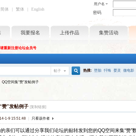
用户名
简体
|
繁体
|
English
密码
示
我要报名
上传作品
集赞活动
坛请重新注册论坛会员号
热搜:
堕胎
忏悔
婴灵
微电影
帖子
搜
QQ空间集“赞”发帖例子
索
“赞”发帖例子
[复制链接]
-1-9 15:51:48
|
只看该作者
的亲们可以通过分享我们论坛的贴转发到您的QQ空间来集“赞”