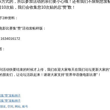
系方式的，所以参加活动的亲们要小心哦！还有我们不限制您发
10次贴，我们会收集您10次贴的总“赞”数！
下2种资料：
电影比赛集“赞”活动发帖样版：
：
1634016172
图：
到活动快要结束的时候才上传，我们欢迎大家每天在我们论坛更新大家的“
的朋友们，让论坛活跃起来！谢谢大家支持“世界华语微电影比赛”！
间集“赞”发帖例子
间集“赞”发帖例子
朋友
,
空间
,
网站
,
账号