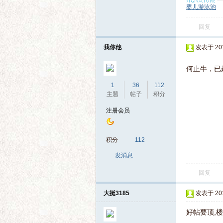
婴儿游泳池
回复
我你他
发表于 2014
何止牛，已
坛
1
36
112
主题
帖子
积分
注册会员
积分
112
发消息
回复
大挺3185
发表于 2014
好帖要顶,