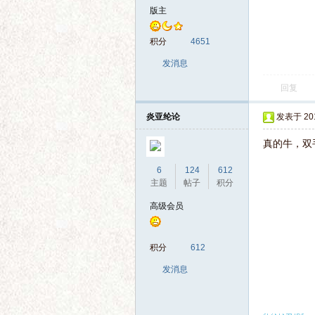
电
版主
积分
4651
发消息
回复
炎亚纶论
发表于 2014
真的牛，双
影
6
124
612
主题
帖子
积分
高级会员
积分
612
发消息
论