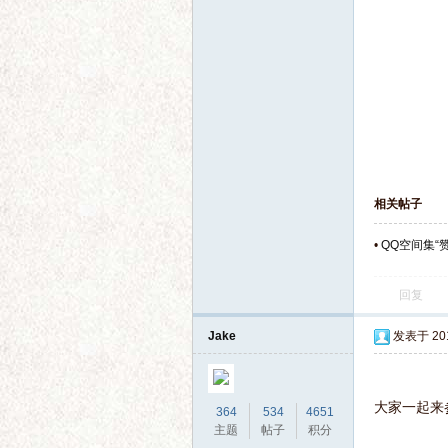
语
相关帖子
•
QQ空间集“
微
回复
Jake
发表于 2014
大家一起来
364
534
4651
主题
帖子
积分