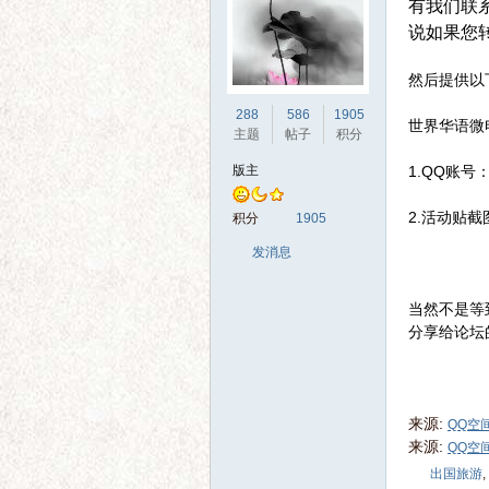
有我们联
说如果您转
然后提供以
288
586
1905
界
世界华语微
主题
帖子
积分
版主
1.
QQ账号
2.活动贴截
积分
1905
发消息
当然不是等
分享给论坛
华
来源:
QQ空
来源:
QQ空
出国旅游
,