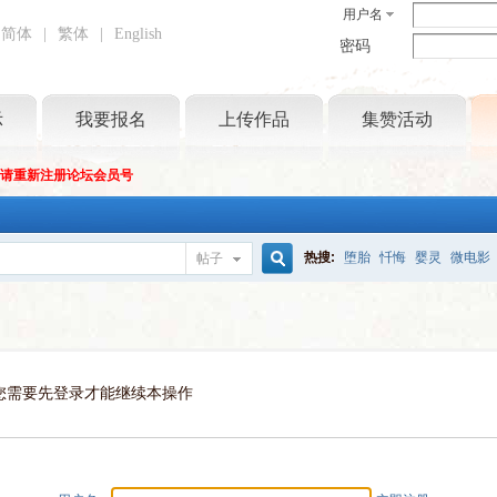
用户名
简体
|
繁体
|
English
密码
示
我要报名
上传作品
集赞活动
坛请重新注册论坛会员号
热搜:
堕胎
忏悔
婴灵
微电影
帖子
搜
索
您需要先登录才能继续本操作