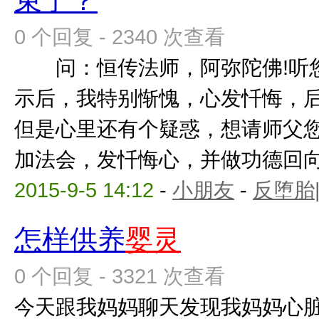
束了？
0 个回复 - 2340 次查看
问：恒传法师，阿弥陀佛!听
示后，我特别惭愧，心发忏悔，
但是心里还有个疑惑，想请师父
加法会，发忏悔心，并做功德回
2015-9-5 14:12
-
小朋友
-
反堕胎
怎样供养
婴灵
0 个回复 - 3321 次查看
今天跟我妈妈聊天发现我妈妈心