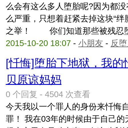
么会有这么多人堕胎呢?因为都没
么严重，只想着赶紧去掉这块“绊
之举！ 你们知道那些被残忍堕掉
2015-10-20 18:07
-
小朋友
-
反堕
[忏悔]堕胎下地狱，我
贝原谅妈妈
0 个回复 - 4504 次查看
今天我以一个罪人的身份来忏悔
罪！ 我在03年的时候由于自己