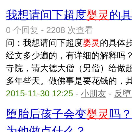
我想请问下超度
婴灵
的
0 个回复 - 2208 次查看
问：我想请问下超度
婴灵
的具体
经文多少遍的，有详细的解释吗？
寺院，请大德大僧（男僧）给做
多年些天。做佛事是要花钱的，其实
2015-11-30 12:25
-
小朋友
-
反堕
堕胎后孩子会变
婴灵
吗
为他做点什么？