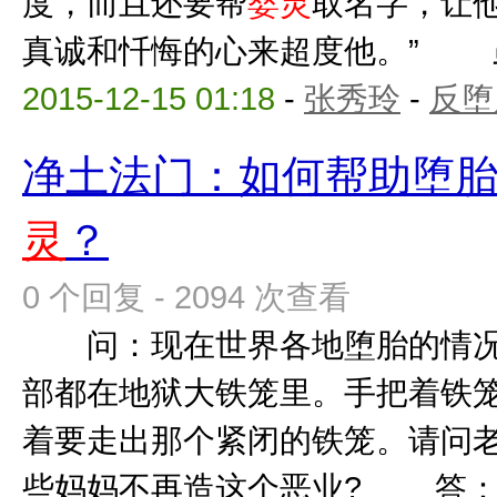
度，而且还要帮
婴灵
取名字，让
真诚和忏悔的心来超度他。” 虽然
2015-12-15 01:18
-
张秀玲
-
反堕
净土法门：如何帮助堕
灵
？
0 个回复 - 2094 次查看
问：现在世界各地堕胎的情况
部都在地狱大铁笼里。手把着铁
着要走出那个紧闭的铁笼。请问
些妈妈不再造这个恶业? 答：这些