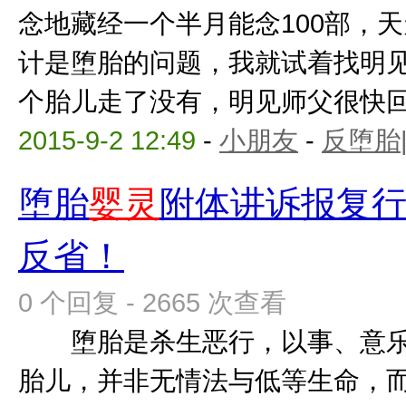
念地藏经一个半月能念100部，
计是堕胎的问题，我就试着找明
个胎儿走了没有，明见师父很快回答
2015-9-2 12:49
-
小朋友
-
反堕胎
堕胎
婴灵
附体讲诉报复
反省！
0 个回复 - 2665 次查看
堕胎是杀生恶行，以事、意乐
胎儿，并非无情法与低等生命，