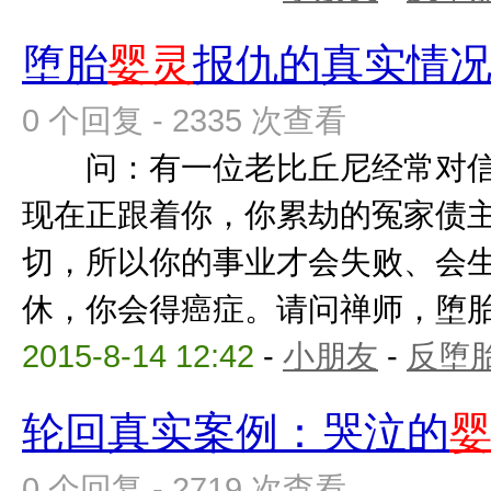
堕胎
婴灵
报仇的真实情
0 个回复 - 2335 次查看
问：有一位老比丘尼经常对信
现在正跟着你，你累劫的冤家债
切，所以你的事业才会失败、会
休，你会得癌症。请问禅师，堕
2015-8-14 12:42
-
小朋友
-
反堕胎
轮回真实案例：哭泣的
0 个回复 - 2719 次查看