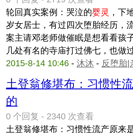
轮回真实案例：哭泣的
婴灵
，下地
岁女居士，有过四次堕胎经历，
案主请邓老师做催眠是想看看孩
几处有名的寺庙打过佛七，也做过法
2015-8-14 10:46
-
沐沐
-
反堕胎|
土登翁修堪布：习惯性
的
0 个回复 - 2340 次查看
土登翁修堪布：习惯性流产原来