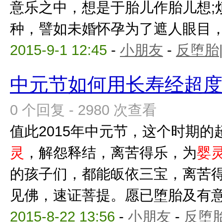
意乐之中，想是于胎儿作胎儿想;
种，譬如未婚怀孕为了遮人眼目，或
2015-9-1 12:45
-
小朋友
-
反堕胎
中元节如何用长寿经超
0 个回复 - 2980 次查看
值此2015年中元节，这个时期
灵
，解怨释结，离苦得乐，为
婴
的孩子们，都能皈依三宝，离苦
见佛，速证菩提。愿已堕胎及有意堕
2015-8-22 13:56
-
小朋友
-
反堕胎