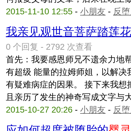
2015-11-10 12:55
-
小朋友
-
反堕
我亲见观世音菩萨踏莲
0 个回复 - 2792 次查看
首先：我要感恩师兄不遗余力地
有超级 能量的拉姆师姐，以解决
有疑难病症的因果。 接下来我想
且亲历了发生的神奇写成文字与大家分
2015-10-27 20:26
-
小朋友
-
反堕
应如何超度被堕胎的
婴