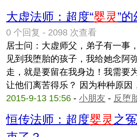
大虚法师：超度“
婴灵
”
0 个回复 - 2098 次查看
居士问：大虚师父，弟子有一事
见到我堕胎的孩子，我给她念阿
走，就是要留在我身边！我需要
让他们离苦得乐？ 因为种种原因，弟
2015-9-13 15:56
-
小朋友
-
反堕胎
恒传法师：超度
婴灵
之