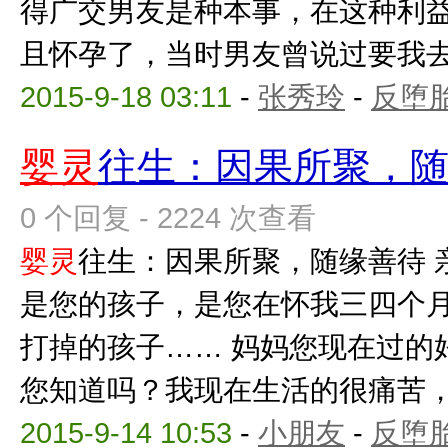
得广交男友是种本事，在这种利
且怀孕了，当时男友曾说过要我去外
2015-9-18 03:11
-
张秀玲
-
反堕胎
婴灵
往生：因果所聚，
0 个回复 - 2224 次查看
婴灵
往生：因果所聚，随缘善待 
是您的孩子，是您在怀我三四个
打掉的孩子…… 妈妈您现在过的
您知道吗？我现在生活的很痛苦，我
2015-9-14 10:53
-
小朋友
-
反堕胎