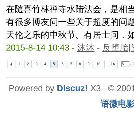
在随喜竹林禅寺水陆法会，是相当
有很多博友问一些关于超度的问
天伦之乐的中秋节。有居士问，如果
2015-8-14 10:43
-
沐沐
-
反堕胎|
1
2
3
4
5
6
7
8
9
10
... 14
/ 
Powered by
Discuz!
X3
© 200
语微电