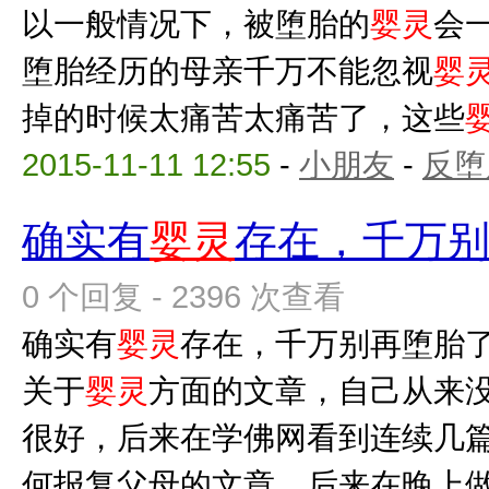
以一般情况下，被堕胎的
婴灵
会
堕胎经历的母亲千万不能忽视
婴
掉的时候太痛苦太痛苦了，这些
2015-11-11 12:55
-
小朋友
-
反堕
确实有
婴灵
存在，千万
0 个回复 - 2396 次查看
确实有
婴灵
存在，千万别再堕胎了
关于
婴灵
方面的文章，自己从来
很好，后来在学佛网看到连续几
何报复父母的文章，后来在晚上做功