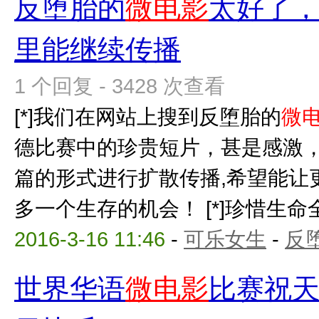
反堕胎的
微电影
太好了
里能继续传播
1 个回复 - 3428 次查看
[*]我们在网站上搜到反堕胎的
微
德比赛中的珍贵短片，甚是感激
篇的形式进行扩散传播,希望能让更
多一个生存的机会！ [*]珍惜生命全
2016-3-16 11:46
-
可乐女生
-
反
世界华语
微电影
比赛祝