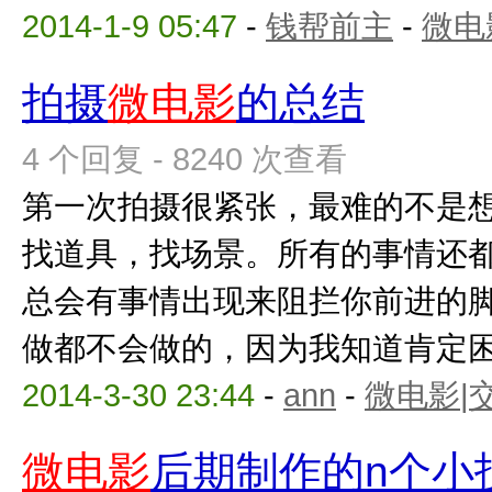
2014-1-9 05:47
-
钱帮前主
-
微电
拍摄
微电影
的总结
4 个回复 - 8240 次查看
第一次拍摄很紧张，最难的不是
找道具，找场景。所有的事情还
总会有事情出现来阻拦你前进的
做都不会做的，因为我知道肯定困难
2014-3-30 23:44
-
ann
-
微电影|
微电影
后期制作的n个小