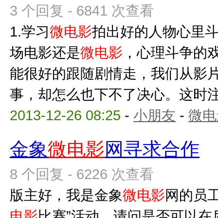
3 个回复 - 6841 次查看
1.学习
微电影
拍出好的人物心里斗
场电影还是
微电影
，心理斗争的
能很好的跟随剧情走，我们从影
事，却怎么也下不了决心。这时注意
2013-12-26 08:25
-
小朋友
-
微电
金象
微电影
网寻求合作
8 个回复 - 6226 次查看
版主好，我是金象
微电影
网的员
电影
比赛”活动，请问是否可以在