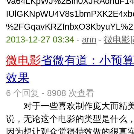
Va64LKpWJ%2Bin0XJRAdhuF1
IUlGKNpWU4V8s1bmPXK2E4xbe
%2FGqavKRZInbxO3KbyuYL%2B
2013-12-27 03:34
-
ann
-
微电影
微电影
省微有道：小预
效果
6 个回复 - 8908 次查看
对于一些喜欢制作庞大而精美
说，无论这个电影的类型是什么
因为想让观众觉得特效做的很真