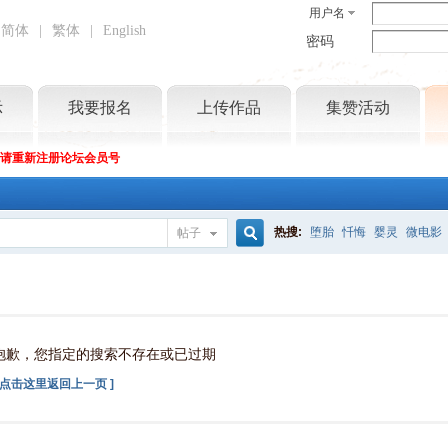
用户名
简体
|
繁体
|
English
密码
示
我要报名
上传作品
集赞活动
坛请重新注册论坛会员号
热搜:
堕胎
忏悔
婴灵
微电影
帖子
搜
索
抱歉，您指定的搜索不存在或已过期
[ 点击这里返回上一页 ]