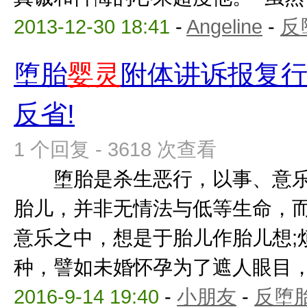
2013-12-30 18:41
-
Angeline
-
反
堕胎
婴灵
附体讲诉报复
反省!
1 个回复 - 3618 次查看
堕胎是杀生恶行，以事、意乐
胎儿，并非无情法与低等生命，
意乐之中，想是于胎儿作胎儿想;
种，譬如未婚怀孕为了遮人眼目，或
2016-9-14 19:40
-
小朋友
-
反堕胎