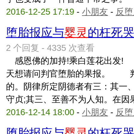
2016-12-25 17:19
-
小朋友
-
反堕
堕胎报应与
婴灵
的枉死
2 个回复 - 4335 次查看
感恩佛的加持!乘白莲花出发! 
天想请问判官堕胎的果报。 判
的。阴律所定阴德者有三：其一、
守贞;其三、至善不为人知。在因果定
2016-12-14 18:00
-
小朋友
-
反堕
堕胎报应与
婴灵
的枉死