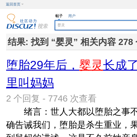
返回首页
帖子
用户
结果:
找到 “
婴灵
” 相关内容 278
堕胎29年后，
婴灵
长成
里叫妈妈
2 个回复 - 7746 次查看
绪言：世人大都以堕胎之事不
确告诫我们，堕胎是杀生重业，果