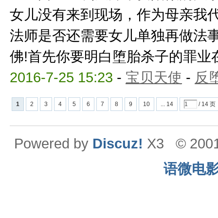
女儿没有来到现场，作为母亲我
法师是否还需要女儿单独再做法
佛!首先你要明白堕胎杀子的罪业在佛
2016-7-25 15:23
-
宝贝天使
-
反
1
2
3
4
5
6
7
8
9
10
... 14
/ 14 页
Powered by
Discuz!
X3
© 200
语微电