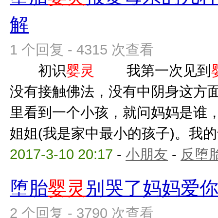
解
1 个回复 - 4315 次查看
初识
婴灵
我第一次见到
没有接触佛法，没有中阴身这方
里看到一个小孩，就问妈妈是谁
姐姐(我是家中最小的孩子)。我的母
2017-3-10 20:17
-
小朋友
-
反堕胎
堕胎
婴灵
别哭了妈妈爱
2 个回复 - 3790 次查看