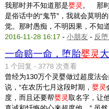
我那时并不知道那是
婴灵
。 那
是俗话中的“鬼节”，我就会莫明
觉。那时愚痴，不明因果，不知道自
2016-11-28 16:17
-
小朋友
-
反堕
一命赔一命，堕胎
婴灵
1 个回复 - 3778 次查看
曾经为130万个灵婴做过超度法
说，“在农历七月这段时期，
婴灵
度，而且还要帮
婴灵
取名字，让
真诚和忏悔的心来超度他。” 虽然，