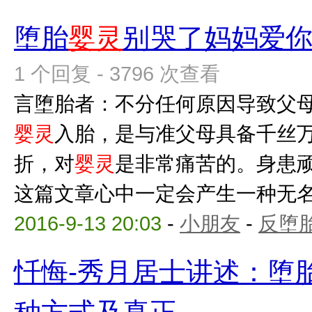
堕胎
婴灵
别哭了妈妈爱
1 个回复 - 3796 次查看
言堕胎者：不分任何原因导致父
婴灵
入胎，是与准父母具备千丝
折，对
婴灵
是非常痛苦的。身患
这篇文章心中一定会产生一种无名的
2016-9-13 20:03
-
小朋友
-
反堕胎
忏悔-秀月居士讲述：堕