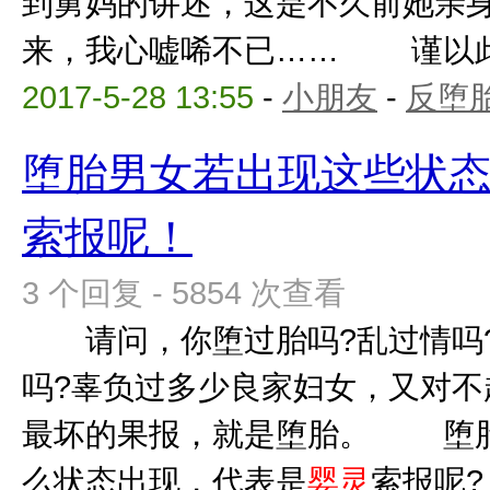
到舅妈的讲述，这是不久前她亲
来，我心嘘唏不已…… 谨以此文
2017-5-28 13:55
-
小朋友
-
反堕胎
堕胎男女若出现这些状
索报呢！
3 个回复 - 5854 次查看
请问，你堕过胎吗?乱过情吗?
吗?辜负过多少良家妇女，又对不
最坏的果报，就是堕胎。 堕胎
么状态出现，代表是
婴灵
索报呢?