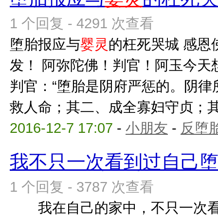
1 个回复 - 4291 次查看
堕胎报应与
婴灵
的枉死哭城 感恩
发！ 阿弥陀佛！判官！阿玉今天
判官：“堕胎是阴府严惩的。阴律
救人命；其二、成全寡妇守贞；其三
2016-12-7 17:07
-
小朋友
-
反堕胎
我不只一次看到过自己
1 个回复 - 3787 次查看
我在自己的家中，不只一次看