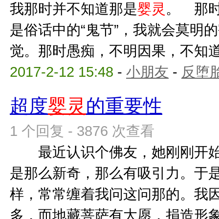
我那时并不知道那是
婴灵
。 那
是俗话中的“鬼节”，我就会莫明
觉。那时愚痴，不明因果，不知道自
2017-2-12 15:48
-
小朋友
-
反堕胎
超度
婴灵
的重要性
1 个回复 - 3876 次查看
最近认识个佛友，她刚刚开始
是那么新奇，那么有吸引力。于
样，常常缠着我问这问那的。我
多，而地藏菩萨有大愿，捐造形象，