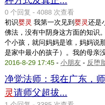
种方式及真正...
0 个回复 - 4088 次查看
初识
婴灵
我第一次见到
婴灵
还是
佛法，没有中阴身这方面的知识
个小孩，就问妈妈是谁，妈妈说
是家中最小的孩子）。我的母亲没有
2016-8-29 17:45
-
小朋友
-
反堕胎
净觉法师：我在广东，
灵
请师父超拔...
1 个回复 - 3385 次查看