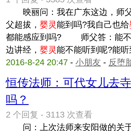
映丽问：我在广东这边，师父
父超拔，
婴灵
能到吗?我自己也给
都能感应到吗? 师父答：能不
边讲经，
婴灵
能不能听到呢?能听
2016-8-24 20:47
-
小朋友
-
反堕胎
恒传法师：可代女儿去
吗？
2 个回复 - 3113 次查看
问：上次法师来安阳做的关于