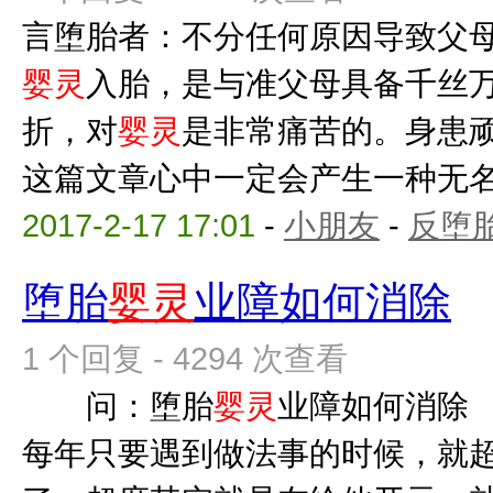
言堕胎者：不分任何原因导致父
婴灵
入胎，是与准父母具备千丝
折，对
婴灵
是非常痛苦的。身患
这篇文章心中一定会产生一种无名的
2017-2-17 17:01
-
小朋友
-
反堕胎
堕胎
婴灵
业障如何消除
1 个回复 - 4294 次查看
问：堕胎
婴灵
业障如何消除
每年只要遇到做法事的时候，就