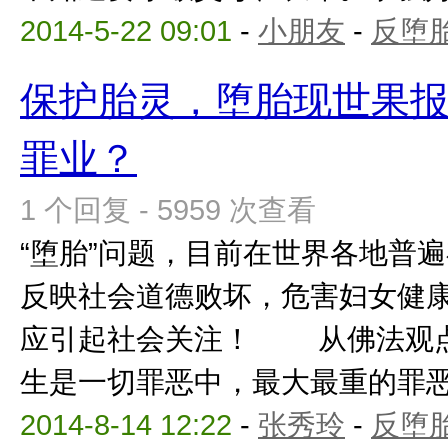
2014-5-22 09:01
-
小朋友
-
反堕胎
保护胎灵，堕胎现世果
罪业？
1 个回复 - 5959 次查看
“堕胎”问题，目前在世界各地普遍
反映社会道德败坏，危害妇女健
应引起社会关注！ 从佛法观点
生是一切罪恶中，最大最重的罪恶，
2014-8-14 12:22
-
张秀玲
-
反堕胎