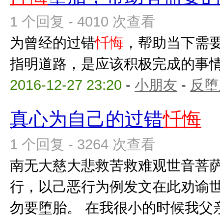
1 个回复 - 4010 次查看
为曾经的过错
忏悔
，帮助当下需
指明道路，是应该积极完成的事
2016-12-27 23:20
-
小朋友
-
反堕
真心为自己的过错
忏悔
1 个回复 - 3264 次查看
南无大慈大悲救苦救难观世音菩
行，以己恶行为例发文在此劝谕
勿要堕胎。 在我很小的时候我父