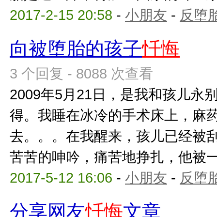
2017-2-15 20:58
-
小朋友
-
反堕胎
向被堕胎的孩子
忏悔
3 个回复 - 8088 次查看
2009年5月21日，是我和孩儿
得。我睡在冰冷的手术床上，麻
去。。。在我醒来，孩儿已经被
苦苦的呻吟，痛苦地挣扎，他被一点
2017-5-12 16:06
-
小朋友
-
反堕胎
分享网友
忏悔
文章