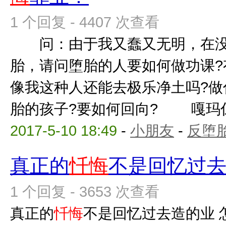
1 个回复 - 4407 次查看
问：由于我又蠢又无明，在没
胎，请问堕胎的人要如何做功课?
像我这种人还能去极乐净土吗?做
胎的孩子?要如何回向? 嘎玛仁波
2017-5-10 18:49
-
小朋友
-
反堕胎
真正的
忏悔
不是回忆过
1 个回复 - 3653 次查看
真正的
忏悔
不是回忆过去造的业 