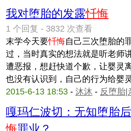
我对堕胎的发露
忏悔
1 个回复 - 3832 次查看
末学今天要
忏悔
自己三次堕胎的
过，当时真实的想法就是听老师
遭恶报，想赶快道个歉，让婴灵
也没有认识到，自己的行为给婴灵带
2015-6-13 18:53
-
沐沐
-
反堕胎|
嘎玛仁波切：无知堕胎
悔
罪业？