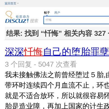
返回首页
帖子
用户
结果:
找到 “
忏悔
” 相关内容 327
深深
忏悔
自己的堕胎罪
3 个回复 - 5047 次查看
我未接触佛法之前曾经堕过５胎,
带环时连续四个月血流不止，环
就是不适合放环，所以就很容易
胎是造业障，再加上国家的计生政策