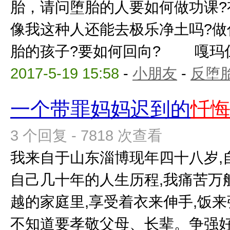
胎，请问堕胎的人要如何做功课?
像我这种人还能去极乐净土吗?做
胎的孩子?要如何回向? 嘎玛仁波
2017-5-19 15:58
-
小朋友
-
反堕胎
一个带罪妈妈迟到的
忏
3 个回复 - 7818 次查看
我来自于山东淄博现年四十八岁,
自己几十年的人生历程,我痛苦万
越的家庭里,享受着衣来伸手,饭来
不知道要孝敬父母、长辈。争强好胜,