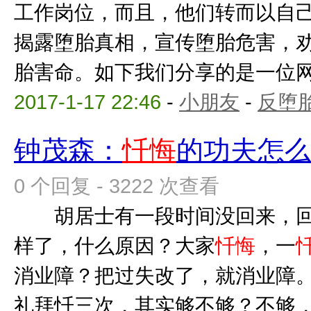
工作岗位，而且，他们转而以自
揭露堕胎真相，宣传堕胎危害，
胎害命。如下我们分享的是一位网友
2017-1-17 22:46
-
小朋友
-
反堕胎
钟茂森：
忏悔
的功夫怎
0 个回复 - 3222 次查看
胡居士有一段时间没回来，回
样了，什么原因？大家
忏悔
，一
消业障？把过失改了，就消业障
礼拜忏三次，其实够不够？不够，要