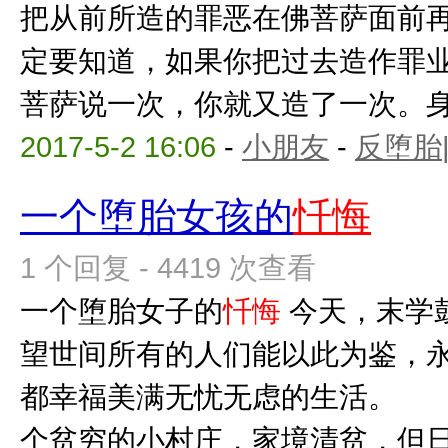
把从前所造的罪恶在佛菩萨面前
定要知道，如果你把过去造作罪
菩萨说一次，你就又造了一次。身没
2017-5-2 16:06
-
小朋友
-
反堕胎
一个堕胎女孩的
忏悔
1 个回复 - 4419 次查看
一个堕胎女子的
忏悔
今天，末学
望世间所有的人们能以此为鉴，
都幸福美满无忧无虑的生活
个贫穷的小村庄，家境清贫，但日子