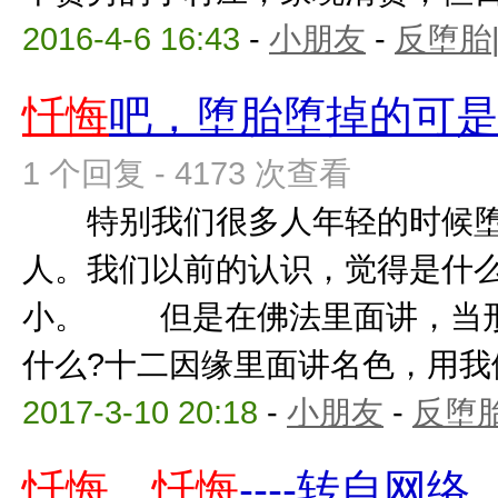
2016-4-6 16:43
-
小朋友
-
反堕胎
忏悔
吧，堕胎堕掉的可
1 个回复 - 4173 次查看
特别我们很多人年轻的时候堕
人。我们以前的认识，觉得是什么
小。 但是在佛法里面讲，当形
什么?十二因缘里面讲名色，用我们
2017-3-10 20:18
-
小朋友
-
反堕胎
忏悔
、
忏悔
----转自网络