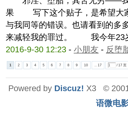
邪淫、堕胎，其苦无穷——我
果 写下这个贴子，是希望大家
与我同等的错误。也请看到的多
来减轻我的罪过。 我今年23岁，
2016-9-30 12:23
-
小朋友
-
反堕胎
1
2
3
4
5
6
7
8
9
10
... 17
/ 17 页
Powered by
Discuz!
X3
© 200
语微电