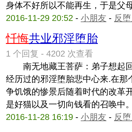
身体不好所以不能再生，于是父母离婚
2016-11-29 20:52
-
小朋友
-
反堕
忏悔
共业邪淫堕胎
1 个回复 - 4202 次查看
南无地藏王菩萨：弟子想起回
经历过的邪淫堕胎悲中心来.在那
争饥饿的惨景后随着时代的改革
是好猫以及一切向钱看的召唤中。我
2016-11-28 16:19
-
小朋友
-
反堕