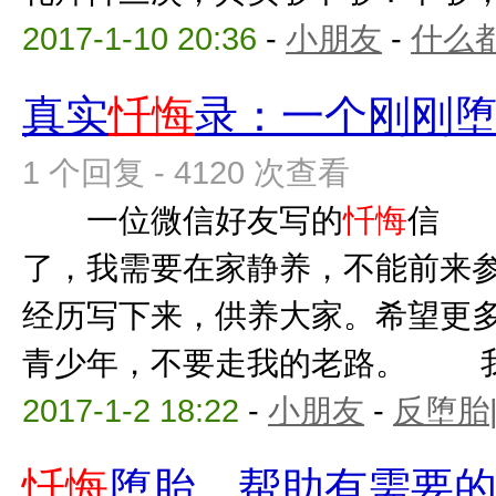
2017-1-10 20:36
-
小朋友
-
什么
真实
忏悔
录：一个刚刚
1 个回复 - 4120 次查看
一位微信好友写的
忏悔
信 
了，我需要在家静养，不能前来
经历写下来，供养大家。希望更
青少年，不要走我的老路。 我是
2017-1-2 18:22
-
小朋友
-
反堕胎
忏悔
堕胎，帮助有需要