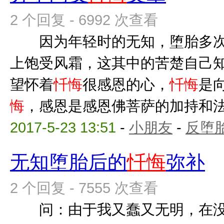
2 个回复 - 6992 次查看
因为年轻时的无知，堕胎多次
上饱受风霜，这其中的苦楚自己
望怀着
忏悔
很感恩的心，
忏悔
是
悔
，感恩是感恩佛菩萨的加持和法师
2017-5-23 13:51
-
小朋友
-
反堕胎
无知堕胎后的
忏悔
弥补
2 个回复 - 7555 次查看
问：由于我又蠢又无明，在没