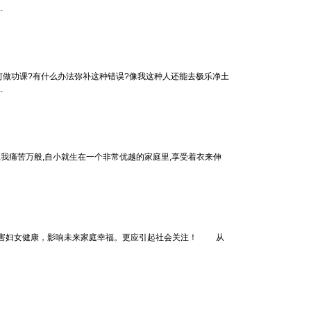
.
功课?有什么办法弥补这种错误?像我这种人还能去极乐净土
.
,我痛苦万般,自小就生在一个非常优越的家庭里,享受着衣来伸
，危害妇女健康，影响未来家庭幸福。更应引起社会关注！ 从