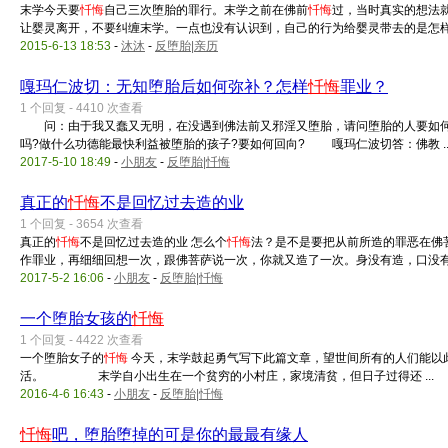
末学今天要
忏悔
自己三次堕胎的罪行。末学之前在佛前
忏悔
过，当时真实的想法
让婴灵离开，不要纠缠末学。一点也没有认识到，自己的行为给婴灵带去的是怎样无 
2015-6-13 18:53
-
沐沐
-
反堕胎|亲历
嘎玛仁波切：无知堕胎后如何弥补？怎样
忏悔
罪业？
1 个回复 - 4410 次查看
问：由于我又蠢又无明，在没遇到佛法前又邪淫又堕胎，请问堕胎的人要如何做
吗?做什么功德能最快利益被堕胎的孩子?要如何回向? 嘎玛仁波切答：佛教 ..
2017-5-10 18:49
-
小朋友
-
反堕胎|忏悔
真正的
忏悔
不是回忆过去造的业
1 个回复 - 3654 次查看
真正的
忏悔
不是回忆过去造的业 怎么个
忏悔
法？是不是要把从前所造的罪恶在佛
作罪业，再细细回想一次，跟佛菩萨说一次，你就又造了一次。身没有造，口没有 .
2017-5-2 16:06
-
小朋友
-
反堕胎|忏悔
一个堕胎女孩的
忏悔
1 个回复 - 4422 次查看
一个堕胎女子的
忏悔
今天，末学鼓起勇气写下此篇文章，望世间所有的人们能以
活。 末学自小出生在一个贫穷的小村庄，家境清贫，但日子过得还 ...
2016-4-6 16:43
-
小朋友
-
反堕胎|忏悔
忏悔
吧，堕胎堕掉的可是你的最最有缘人