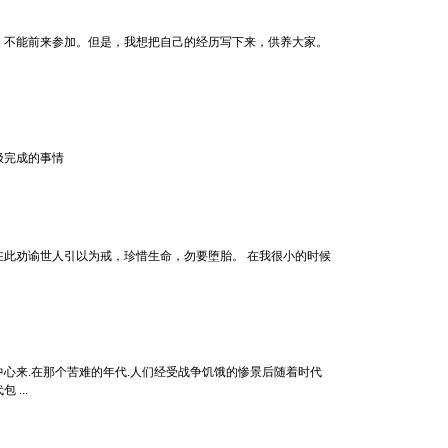
，不能前来参加。但是，我想把自己的经历写下来，供养大家。
极完成的事情
在此劝谕世人引以为戒，珍惜生命，勿要堕胎。 在我很小的时候
来.在那个苦难的年代.人们经受战争饥饿的惨景后随着时代
...