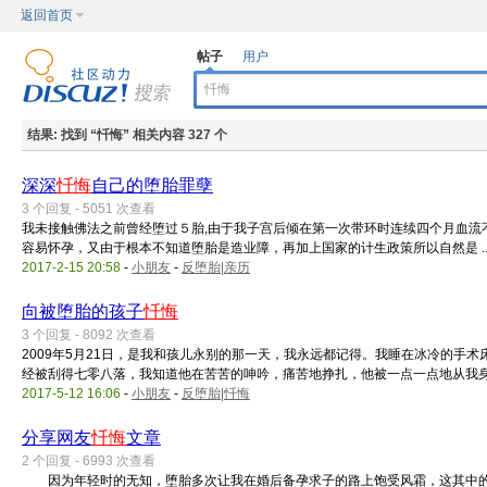
返回首页
帖子
用户
结果:
找到 “
忏悔
” 相关内容 327 个
深深
忏悔
自己的堕胎罪孽
3 个回复 - 5051 次查看
我未接触佛法之前曾经堕过５胎,由于我子宫后倾在第一次带环时连续四个月血流
容易怀孕，又由于根本不知道堕胎是造业障，再加上国家的计生政策所以自然是 ..
2017-2-15 20:58
-
小朋友
-
反堕胎|亲历
向被堕胎的孩子
忏悔
3 个回复 - 8092 次查看
2009年5月21日，是我和孩儿永别的那一天，我永远都记得。我睡在冰冷的手
经被刮得七零八落，我知道他在苦苦的呻吟，痛苦地挣扎，他被一点一点地从我身 .
2017-5-12 16:06
-
小朋友
-
反堕胎|忏悔
分享网友
忏悔
文章
2 个回复 - 6993 次查看
因为年轻时的无知，堕胎多次让我在婚后备孕求子的路上饱受风霜，这其中的