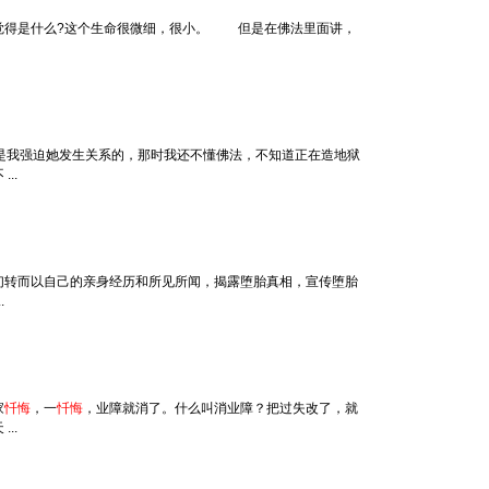
得是什么?这个生命很微细，很小。 但是在佛法里面讲，
是我强迫她发生关系的，那时我还不懂佛法，不知道正在造地狱
..
们转而以自己的亲身经历和所见所闻，揭露堕胎真相，宣传堕胎
.
家
忏悔
，一
忏悔
，业障就消了。什么叫消业障？把过失改了，就
..