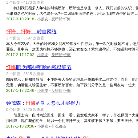
1 个回复 - 4173 次查看
特别我们很多人年轻的时候堕胎，堕胎也是杀生，杀人。我们以前的认识，觉
当形成名色的时候，名色是什么?十二因缘里面讲名色，用我们现在通俗的话讲 ...
2017-3-10 20:18
-
小朋友
-
反堕胎|忏悔
忏悔
、
忏悔
----转自网络
1 个回复 - 3597 次查看
本人今年22岁，大学的时候和女朋友经常发生性行为，第一次的时候她不肯，还
罪业。其中有一次因为措施不够到位，还让女友吃了紧急避孕药。不知道那样算不 .
2017-2-17 17:02
-
小朋友
-
反堕胎|忏悔
忏悔
吧 为那些堕胎的残忍细节
2 个回复 - 3615 次查看
阅读提示：良知唤醒后，不少医务人员坚定地离开堕胎手术工作岗位，而且，他
危害，劝请世人珍爱生命，不要堕胎害命。如下我们分享的是一位网友与一位大 ..
2017-1-17 22:46
-
小朋友
-
反堕胎|忏悔
钟茂森：
忏悔
的功夫怎么才能得力
0 个回复 - 3225 次查看
胡居士有一段时间没回来，回来一看，就发现大家不一样了，什么原因？大
消业障。现在我们初学，所以一个礼拜忏三次，其实够不够？不够，要天天忏。天 .
2017-1-10 20:36
-
小朋友
-
什么都谈