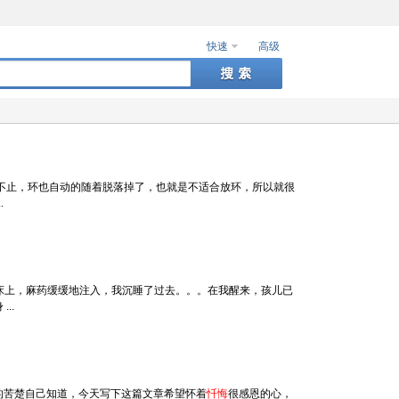
快速
高级
不止，环也自动的随着脱落掉了，也就是不适合放环，所以就很
.
术床上，麻药缓缓地注入，我沉睡了过去。。。在我醒来，孩儿已
..
苦楚自己知道，今天写下这篇文章希望怀着
忏悔
很感恩的心，