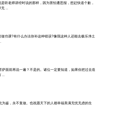
就是听老师讲经时说的那样，因为害怕遭恶报，想赶快道个歉，
...
功课?有什么办法弥补这种错误?像我这种人还能去极乐净土
.
菩萨面前再说一遍？不是的。诸位一定要知道，如果你把过去造
..
此为鉴，永不复做。也祝愿天下的人都幸福美满无忧无虑的生