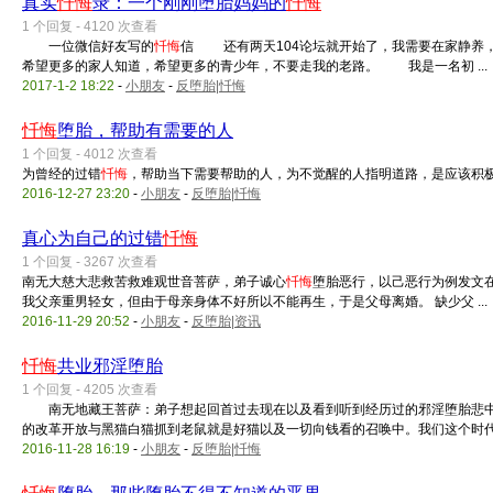
真实
忏悔
录：一个刚刚堕胎妈妈的
忏悔
1 个回复 - 4120 次查看
一位微信好友写的
忏悔
信 还有两天104论坛就开始了，我需要在家静养
希望更多的家人知道，希望更多的青少年，不要走我的老路。 我是一名初 ...
2017-1-2 18:22
-
小朋友
-
反堕胎|忏悔
忏悔
堕胎，帮助有需要的人
1 个回复 - 4012 次查看
为曾经的过错
忏悔
，帮助当下需要帮助的人，为不觉醒的人指明道路，是应该积
2016-12-27 23:20
-
小朋友
-
反堕胎|忏悔
真心为自己的过错
忏悔
1 个回复 - 3267 次查看
南无大慈大悲救苦救难观世音菩萨，弟子诚心
忏悔
堕胎恶行，以己恶行为例发文
我父亲重男轻女，但由于母亲身体不好所以不能再生，于是父母离婚。 缺少父 ...
2016-11-29 20:52
-
小朋友
-
反堕胎|资讯
忏悔
共业邪淫堕胎
1 个回复 - 4205 次查看
南无地藏王菩萨：弟子想起回首过去现在以及看到听到经历过的邪淫堕胎悲中心
的改革开放与黑猫白猫抓到老鼠就是好猫以及一切向钱看的召唤中。我们这个时代包 
2016-11-28 16:19
-
小朋友
-
反堕胎|忏悔