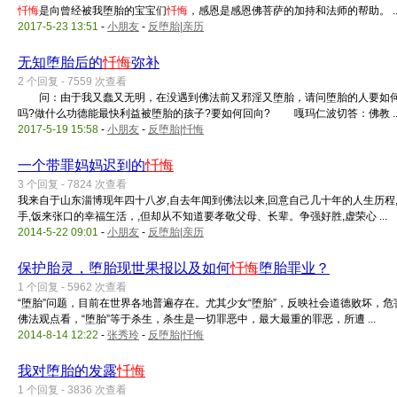
忏悔
是向曾经被我堕胎的宝宝们
忏悔
，感恩是感恩佛菩萨的加持和法师的帮助。 ..
2017-5-23 13:51
-
小朋友
-
反堕胎|亲历
无知堕胎后的
忏悔
弥补
2 个回复 - 7559 次查看
问：由于我又蠢又无明，在没遇到佛法前又邪淫又堕胎，请问堕胎的人要如何做
吗?做什么功德能最快利益被堕胎的孩子?要如何回向? 嘎玛仁波切答：佛教 ..
2017-5-19 15:58
-
小朋友
-
反堕胎|忏悔
一个带罪妈妈迟到的
忏悔
3 个回复 - 7824 次查看
我来自于山东淄博现年四十八岁,自去年闻到佛法以来,回意自己几十年的人生历程
手,饭来张口的幸福玍活，,但却从不知道要孝敬父母、长辈。争强好胜,虚荣心 ...
2014-5-22 09:01
-
小朋友
-
反堕胎|亲历
保护胎灵，堕胎现世果报以及如何
忏悔
堕胎罪业？
1 个回复 - 5962 次查看
“堕胎”问题，目前在世界各地普遍存在。尤其少女“堕胎”，反映社会道德败坏
佛法观点看，“堕胎”等于杀生，杀生是一切罪恶中，最大最重的罪恶，所遭 ...
2014-8-14 12:22
-
张秀玲
-
反堕胎|忏悔
我对堕胎的发露
忏悔
1 个回复 - 3836 次查看