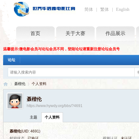
简体
|
繁体
|
English
首页
关于大赛
作品展示
温馨提示:微电影会员与论坛会员不同，登陆论坛请重新注册论坛会员号
论坛
聂楷伦
个人资料
聂楷伦
https://www.hywdy.org/bbs/?4691
世
›
›
主题
个人资料
聂楷伦
(UID: 4691)
邮箱状态
已验证
视频认证
未认证