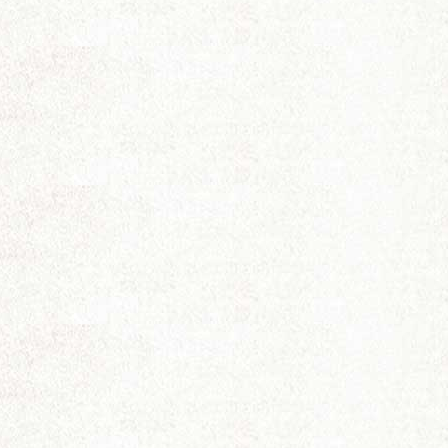
电
影
论