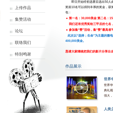
即日开始经初选赛后选出50人
奖前10名可以得到丰厚的奖金，获
上传作品
包：
·
第一名：30,000美金 第二名：15
集赞活动
我们还有优秀奖给三甲后的七名，每
·
参加集“赞”活动，集“赞”最高
论坛
此次以“选择；生命”为主题的微
400,000美金。
联络我们
恳请大家继续把我们的影片分享出去
特别鸣谢
让更多的人加入到我们的队伍中来
作品展示
·参赛作品必须保证为参赛者原创内
·参赛作品内容不得包括任何不良信
世界
·参赛作品必须保证为参赛者原创内
典礼
世界华
·参赛作品内容不得包括任何不良信
典礼视
强大，
·参赛作品必须保证为参赛者原创内
·参赛作品内容不得包括任何不良信
人类