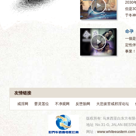
203
但是3
于冬神色
命孕
一個是
定性伴
事業！
友情链接
戒淫网
婴灵莲位
不净观网
反堕胎网
大悲拔苦戒邪淫论坛
版权所有: 马来西亚白东方有
地址: No.31-G, JALAN BESTAR
网址：
www.whiteeastern.com