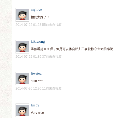
mylove
拍的太好了！
2014-07-22 01:23:55前来自视频
kikiwong
虽然看起来血腥，但是可以体会胎儿正在被掠夺生命的感觉...
2014-07-22 01:35:37前来自视频
liweieu
nice ~~~
2014-07-26 12:30:11前来自视频
lui cy
Very nice