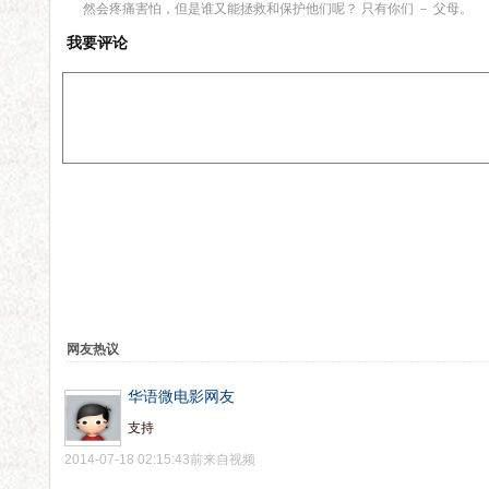
然会疼痛害怕，但是谁又能拯救和保护他们呢？ 只有你们 － 父母。
我要评论
网友热议
华语微电影网友
支持
2014-07-18 02:15:43前来自视频