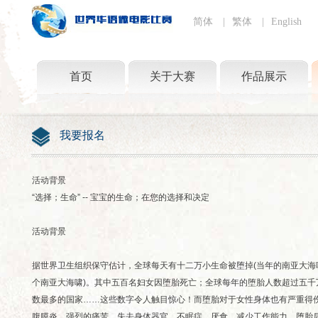
简体
|
繁体
|
English
首页
关于大赛
作品展示
我要报名
活动背景
“选择；生命” -- 宝宝的生命；在您的选择和决定
活动背景
据世界卫生组织保守估计，全球每天有十二万小生命被堕掉(当年的南亚大
个南亚大海啸)。其中五百名妇女因堕胎死亡；全球每年的堕胎人数超过五
数最多的国家……这些数字令人触目惊心！而堕胎对于女性身体也有严重得
腹膜炎、强烈的痛苦、失去身体器官、不眠症、厌食、减少工作能力、堕胎