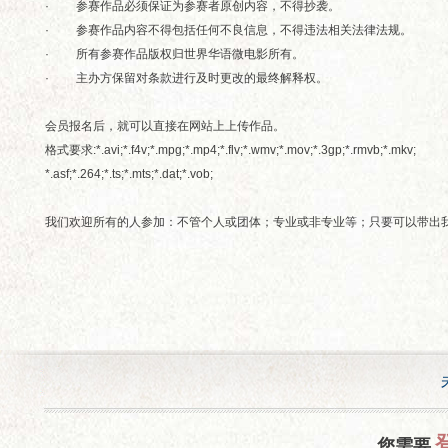
· 参赛作品必须保证为参赛者原创内容，不得抄袭。
· 参赛作品内容不得包括任何不良信息，不得违法相关法律法规。
· 所有参赛作品版权归世界华语微电影所有。
· 主办方保留对条款进行及时更改的最终解释权。
会员报名后，就可以直接在网站上上传作品。
格式要求:*.avi;*.f4v;*.mpg;*.mp4;*.flv;*.wmv;*.mov;*.3gp;*.rmvb;*.mkv;
*.asf;*.264;*.ts;*.mts;*.dat;*.vob;
我们欢迎所有的人参加：不管个人或团体；专业或非专业等；只要可以带出我
您需要