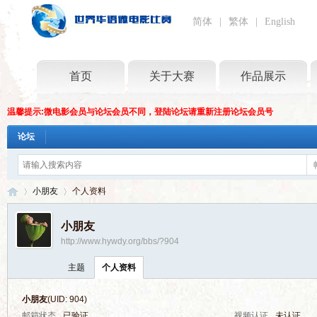
简体
|
繁体
|
English
首页
关于大赛
作品展示
温馨提示:微电影会员与论坛会员不同，登陆论坛请重新注册论坛会员号
论坛
小朋友
个人资料
小朋友
http://www.hywdy.org/bbs/?904
世
›
›
主题
个人资料
小朋友
(UID: 904)
邮箱状态
已验证
视频认证
未认证