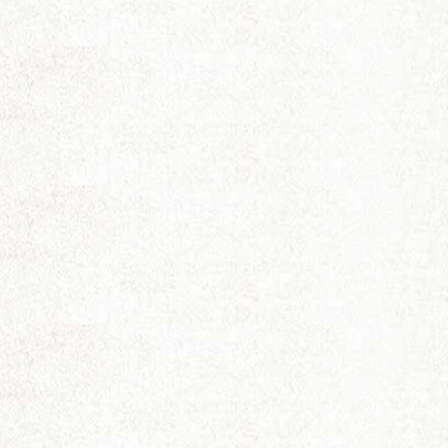
电
影
论