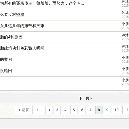
沐沐
为所有的冤亲债主、堕胎胎儿而努力，这个叫...
2015
沐沐
么要反对堕胎
2015
小朋
女儿这几年的痛苦和灾难
2015
沐沐
胎的4种原因
2015
沐沐
胎政策功利色彩骇人听闻
2015
小朋
的案例
2015
小朋
度轮回
2015
小朋
2015
下一页 »
返 回
1 ...
3
4
5
6
7
8
9
10
11