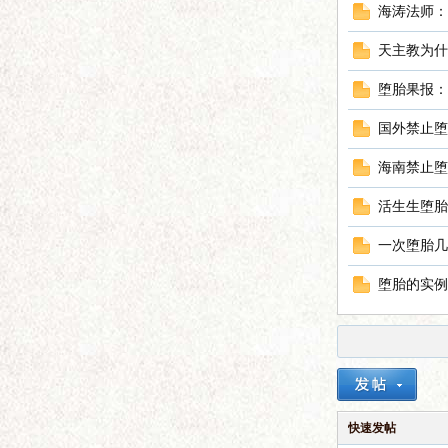
海涛法师：
天主教为什
语
堕胎果报：
国外禁止堕
海南禁止堕
活生生堕胎
一次堕胎几
微
堕胎的实例
快速发帖