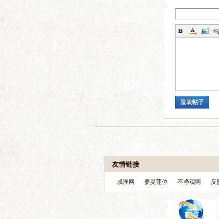
电
发表帖子
影
论