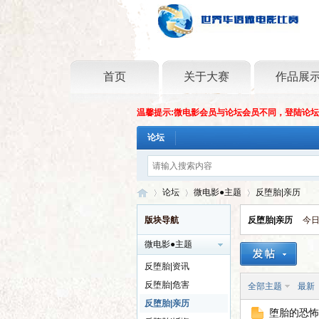
首页
关于大赛
作品展
温馨提示:微电影会员与论坛会员不同，登陆论
论坛
论坛
微电影●主题
反堕胎|亲历
版块导航
反堕胎|亲历
今日
微电影●主题
世
»
›
›
反堕胎|资讯
反堕胎|危害
全部主题
最新
反堕胎|亲历
堕胎的恐怖