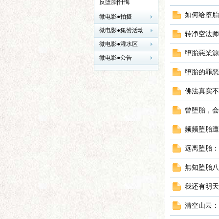
反堕胎|忏悔
如何给堕胎
微电影●拍摄
微电影●集赞活动
转净空法师
微电影●灌水区
堕胎惡業源
界
微电影●公告
堕胎的罪恶
佛法真实不
曾堕胎，会
频频堕胎遭
远离堕胎：
华
無知堕胎八
我还有明天
清空山云：