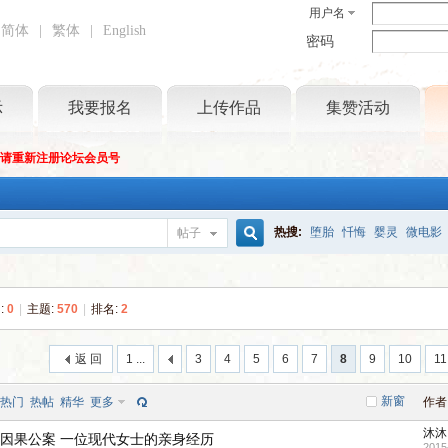
用户名
简体
|
繁体
|
English
密码
示
我要报名
上传作品
集赞活动
坛请重新注册论坛会员号
热搜:
堕胎
忏悔
婴灵
微电影
帖子
搜
:
0
|
主题:
570
|
排名:
2
索
返 回
1 ...
3
4
5
6
7
8
9
10
11
新窗
热门
热帖
精华
更多
作者
沐沐
因果公案 一位现代女士的亲身经历
2015