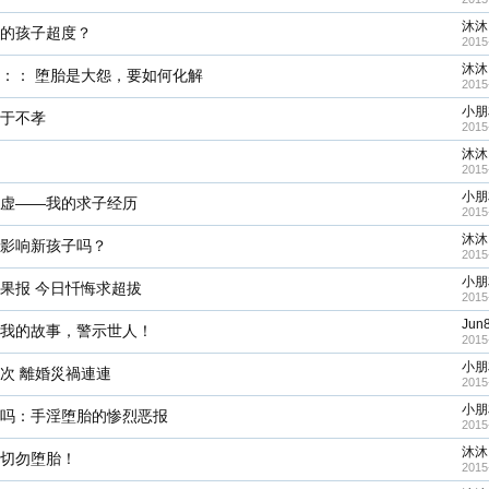
沐沐
的孩子超度？
2015
沐沐
：： 堕胎是大怨，要如何化解
2015
小朋
于不孝
2015
沐沐
2015
小朋
虚——我的求子经历
2015
沐沐
影响新孩子吗？
2015
小朋
果报 今日忏悔求超拔
2015
Jun
我的故事，警示世人！
2015
小朋
次 離婚災禍連連
2015
小朋
吗：手淫堕胎的惨烈恶报
2015
沐沐
切勿堕胎！
2015