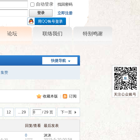
自动登录
找回密码
登录
立即注册
只需一步，快速开始
论坛
联络我们
特别鸣谢
快捷导航
集赞
关注公众账号
收藏本版
|
订阅
12
... 29
/ 29 页
下一页
回复/查看
最后发表
0
沐沐
2015-5-20 00:58
-5-20
1777