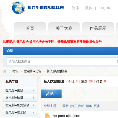
简体
|
繁体
|
English
首页
关于大赛
作品展示
温馨提示:微电影会员与论坛会员不同，登陆论坛请重新注册论坛会员号
论坛
论坛
微电影●公告
新人|奖励|报道
版块导航
新人|奖励|报道
今日:
0
|
主题:
29
|
排名:
8
微电影●主题
世
»
›
›
微电影●拍摄
微电影●集赞活动
全部主题
最新
热门
热帖
精华
更多
微电影●灌水区
the past affection