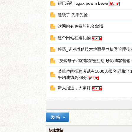
紐巴倫鞋 ugax powm bewe
送钱了 先来先抢
语
这网站有免费的礼金拿哦
这个网站在送礼物
兽药_肉鸡养殖技术地面平养换季管理技
∶灰鲸母子和游客亲密互动 珍影博客营销
某单位的招聘考试有1000人报名,录取了
微
平均成绩高38分
新人报道，大家好
快速发帖