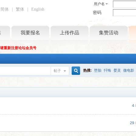
用户名
简体
|
繁体
|
English
密码
示
我要报名
上传作品
集赞活动
坛请重新注册论坛会员号
热搜:
堕胎
忏悔
婴灵
微电影
帖子
搜
索
4
/
29
/