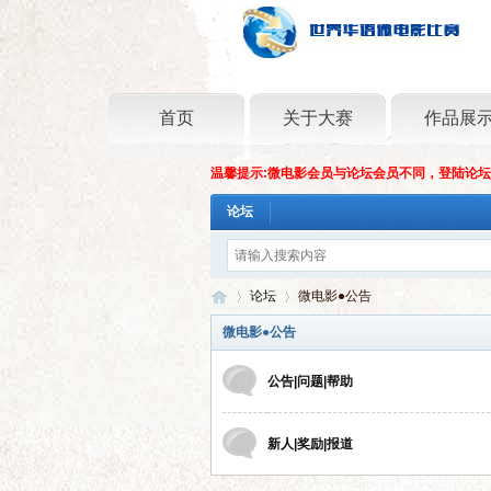
首页
关于大赛
作品展
温馨提示:微电影会员与论坛会员不同，登陆论
论坛
论坛
微电影●公告
微电影●公告
公告|问题|帮助
世
»
›
新人|奖励|报道