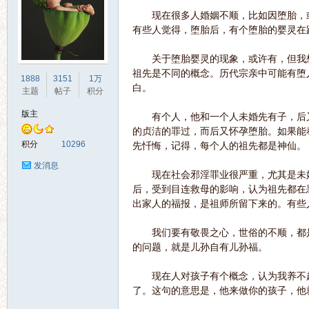
现在很多人婚姻不顺，比如因堕胎，或
有些人觉得，堕胎后，有个堕胎的婴灵在
关于堕胎婴灵的现象，或许有，但我想
祖先是不同的概念。历代宗亲中可能有堕
界
1888
3151
1万
白。
主题
帖子
积分
版主
有个人，他和一个人未婚先有子，后又
的贞洁的罪过，而后又怀孕堕胎。如果能
积分
10296
先忏悔，记得，每个人的祖先都是神仙。
发消息
现在社会邪淫罪业很严重，尤其是未婚
后，受到目连救母的影响，认为祖先都在
出家人的福报，是祖师所留下来的。有些
华
我们要有敬畏之心，世俗的不顺，都是
的问题，就是儿孙自有儿孙福。
现在人对孩子有个概念，认为我养不起
了。这句的意思是，他来做你的孩子，他