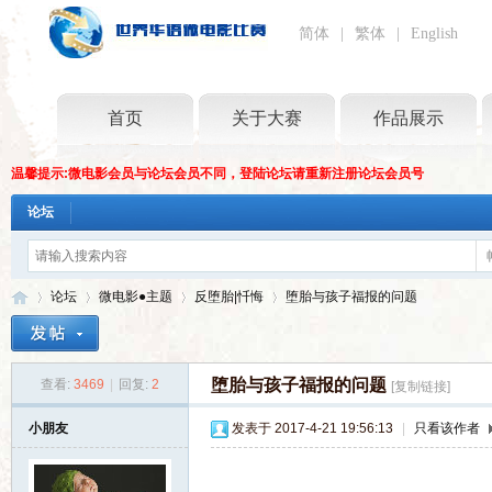
简体
|
繁体
|
English
首页
关于大赛
作品展示
温馨提示:微电影会员与论坛会员不同，登陆论坛请重新注册论坛会员号
论坛
论坛
微电影●主题
反堕胎|忏悔
堕胎与孩子福报的问题
堕胎与孩子福报的问题
查看:
3469
|
回复:
2
[复制链接]
世
»
›
›
›
小朋友
发表于 2017-4-21 19:56:13
|
只看该作者