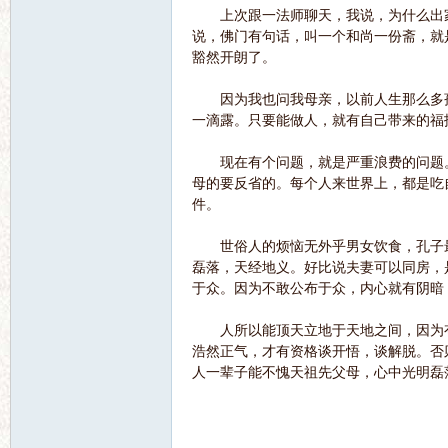
上次跟一法师聊天，我说，为什么出家
说，佛门有句话，叫一个和尚一份斋，就
豁然开朗了。
语
因为我也问我母亲，以前人生那么多孩
一滴露。只要能做人，就有自己带来的福
现在有个问题，就是严重浪费的问题。
母的要反省的。每个人来世界上，都是吃
件。
世俗人的烦恼无外乎男女饮食，孔子最
微
磊落，天经地义。好比说夫妻可以同房，
于众。因为不敢公布于众，内心就有阴暗
人所以能顶天立地于天地之间，因为有
浩然正气，才有资格谈开悟，谈解脱。否
人一辈子能不愧天祖先父母，心中光明磊